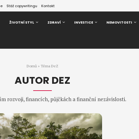
ze
Stáž copywritingu
Kontakt
ŽIVOTNÍ STYL
ZDRAVÍ
INVESTICE
NEMOVITOSTI
Domů
»
Téma DeZ
AUTOR
DEZ
ím rozvoji, financích, půjčkách a finanční nezávislosti.