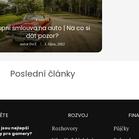
BYZNYS
upní smlouva na auto | Na co si
dát pozor?
autor
DeZ
1. října, 2022
Poslední články
ĚTE
ROZVOJ
FIN
Rozhovory
Půjčky
 jsou nejlepší
y pro gamery?