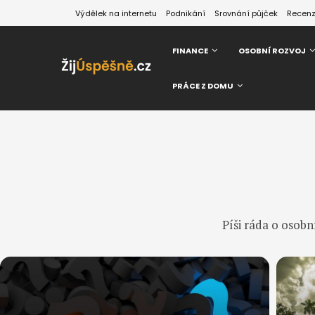
Výdělek na internetu
Podnikání
Srovnání půjček
Recen
FINANCE
OSOBNÍ ROZVOJ
PRÁCE Z DOMU
Píši ráda o osobn