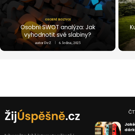
OSOBNÍ ROZVOJ
Osobní SWOT analýza: Jak
K
vyhodnotit své slabiny?
autor
DeZ
6. ledna, 2023
ČT
Jaké
dárk