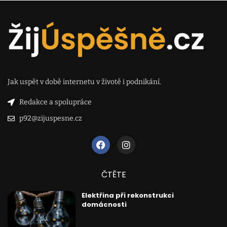
Jak uspět v době internetu v životě i podnikání.
Redakce a spolupráce
p92@zijuspesne.cz
ČTĚTE
Elektřina při rekonstrukci
domácnosti