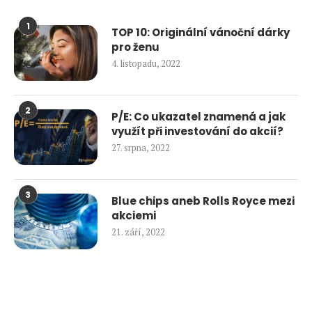
1
TOP 10: Originální vánoční dárky
pro ženu
4. listopadu, 2022
2
P/E: Co ukazatel znamená a jak
využít při investování do akcií?
27. srpna, 2022
3
Blue chips aneb Rolls Royce mezi
akciemi
21. září, 2022