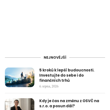
NEJNOVĚJŠÍ
5 kroků k lepší budoucnosti.
Investujte do sebe i do
finančních trhů
6. srpna, 2026
Kdy je čas na změnu z OSVČ na
s.r.o. a posun dál?