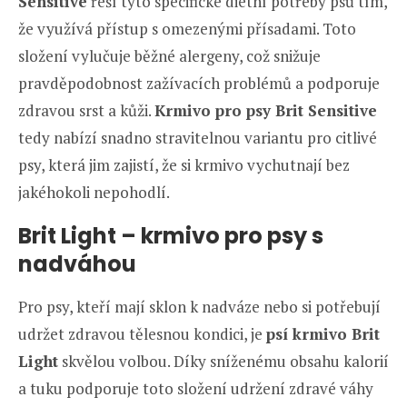
Sensitive
řeší tyto specifické dietní potřeby psů tím,
že využívá přístup s omezenými přísadami. Toto
složení vylučuje běžné alergeny, což snižuje
pravděpodobnost zažívacích problémů a podporuje
zdravou srst a kůži.
Krmivo pro psy Brit Sensitive
tedy nabízí snadno stravitelnou variantu pro citlivé
psy, která jim zajistí, že si krmivo vychutnají bez
jakéhokoli nepohodlí.
Brit Light – krmivo pro psy s
nadváhou
Pro psy, kteří mají sklon k nadváze nebo si potřebují
udržet zdravou tělesnou kondici, je
psí krmivo Brit
Light
skvělou volbou. Díky sníženému obsahu kalorií
a tuku podporuje toto složení udržení zdravé váhy