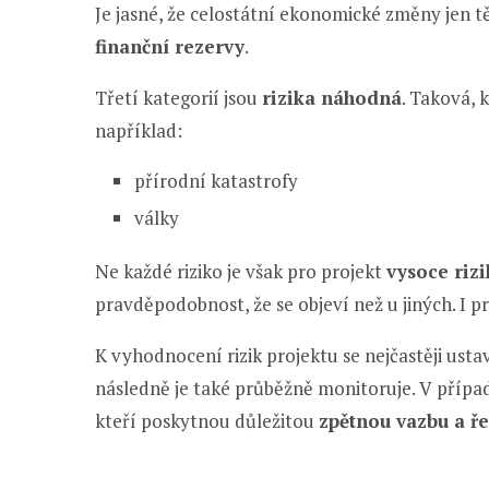
Je jasné, že celostátní ekonomické změny jen těž
finanční rezervy
.
Třetí kategorií jsou
rizika náhodná
. Taková, k
například:
přírodní katastrofy
války
Ne každé riziko je však pro projekt
vysoce riz
pravděpodobnost, že se objeví než u jiných. I pr
K vyhodnocení rizik projektu se nejčastěji usta
následně je také průběžně monitoruje. V případ
kteří poskytnou důležitou
zpětnou vazbu a ř