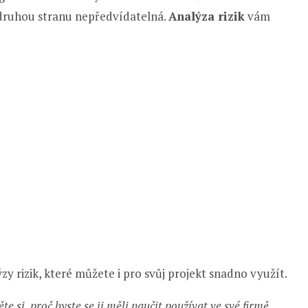
a druhou stranu nepředvídatelná.
Analýza rizik
vám
 rizik, které můžete i pro svůj projekt snadno využít.
ěte si, proč byste se ji měli naučit používat ve své firmě.