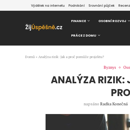
Výdělek na internetu
Podnikání
Srovnání půjček
Recen
FINANCE
OSOBNÍ ROZVOJ
PRÁCE Z DOMU
Domů
»
Analýza rizik: Jak a proč pomůže projektu?
Byznys
Oso
ANALÝZA RIZIK:
PRO
napsáno
Radka Konečná