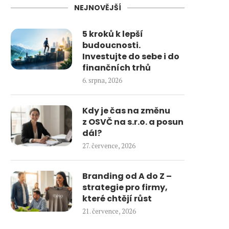
NEJNOVĚJŠÍ
5 kroků k lepší
budoucnosti.
Investujte do sebe i do
finančních trhů
6. srpna, 2026
Kdy je čas na změnu
z OSVČ na s.r.o. a posun
dál?
27. července, 2026
Branding od A do Z –
strategie pro firmy,
které chtějí růst
21. července, 2026