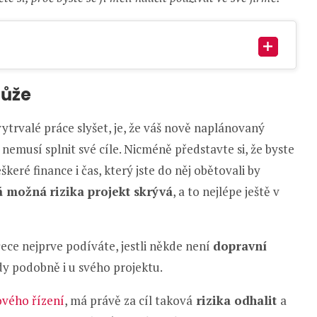
může
trvalé práce slyšet, je, že váš nově naplánovaný
 nemusí splnit své cíle. Nicméně představte si, že byste
eškeré finance i čas, který jste do něj obětovali by
á možná
rizika projekt skrývá
, a to nejlépe ještě v
ece nejprve podíváte, jestli někde není
dopravní
edy podobně i u svého projektu.
ového řízení
, má právě za cíl taková
rizika odhalit
a