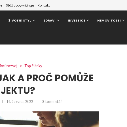
ze
Stáž copywritingu
Kontakt
ŽIVOTNÍ STYL
ZDRAVÍ
INVESTICE
NEMOVITOSTI
bní rozvoj
Top články
 JAK A PROČ POMŮŽE
JEKTU?
14. června, 2022
0 komentář