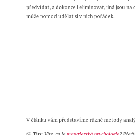
předvídat, a dokonce i eliminovat, jiná jsou n
může pomoci udělat si v nich pořádek.
V článku vám představíme různé metody analýzy
💡
Tip:
Víte, co je
manažerská psychologie
? Přečt