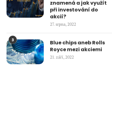
znamená a jak využít
při investování do
akcií?
27. srpna, 2022
3
Blue chips aneb Rolls
Royce mezi akciemi
21. září, 2022