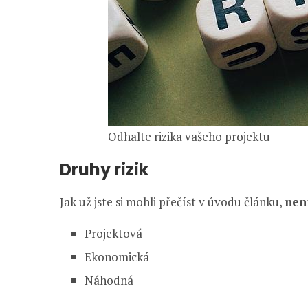
Odhalte rizika vašeho projektu
Druhy rizik
Jak už jste si mohli přečíst v úvodu článku,
není
Projektová
Ekonomická
Náhodná