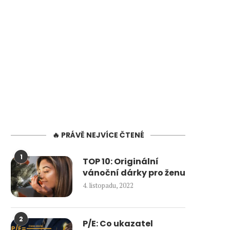
🔥 PRÁVĚ NEJVÍCE ČTENÉ
1
TOP 10: Originální
vánoční dárky pro ženu
4. listopadu, 2022
2
P/E: Co ukazatel