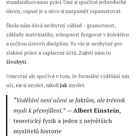
standardizovanou práci. Umí si spočítat jednoduché
úkony, zapsat je a něco si nazpaměť zapamatovat.
Škola nám dává nezbytný základ – gramotnost,
základy matematiky, schopnost fungovat v kolektivu
a určitou úroveň disciplíny. To vše je nezbytné pro
získání práce a zaplacení účtů. Zajistí nám to
živobytí
.
Omezení ale spočívá v tom, že formální vzdělání nás
učí,
co
si myslet, nikoli
jak
myslet.
“Vzdělání není učení se faktům, ale trénink
mysli k přemýšlení.”
— Albert Einstein
,
teoretický fyzik a jeden z největších
myslitelů historie