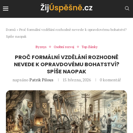
Domů
»
Proč formální vzdělání rozhodně nevede k opravdovému bohatství?
Spíše naopak
Byznys
Osobní rozvoj
Top články
PROČ FORMÁLNÍ VZDĚLÁNÍ ROZHODNĚ
NEVEDE K OPRAVDOVÉMU BOHATSTVÍ?
SPÍŠE NAOPAK
napsáno
Patrik Pilous
15. března, 2026
0 komentář