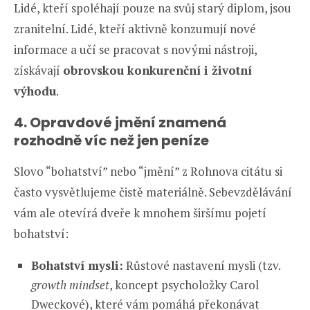
Lidé, kteří spoléhají pouze na svůj starý diplom, jsou
zranitelní. Lidé, kteří aktivně konzumují nové
informace a učí se pracovat s novými nástroji,
získávají
obrovskou konkurenční i životní
výhodu
.
4. Opravdové jmění znamená
rozhodně víc než jen peníze
Slovo “bohatství” nebo “jmění” z Rohnova citátu si
často vysvětlujeme čistě materiálně. Sebevzdělávání
vám ale otevírá dveře k mnohem širšímu pojetí
bohatství:
Bohatství mysli:
Růstové nastavení mysli (tzv.
growth mindset
, koncept psycholožky Carol
Dweckové), které vám pomáhá překonávat