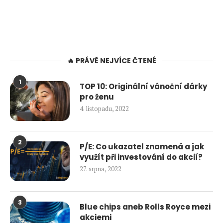
🔥 PRÁVĚ NEJVÍCE ČTENÉ
1
TOP 10: Originální vánoční dárky
pro ženu
4. listopadu, 2022
2
P/E: Co ukazatel znamená a jak
využít při investování do akcií?
27. srpna, 2022
3
Blue chips aneb Rolls Royce mezi
akciemi