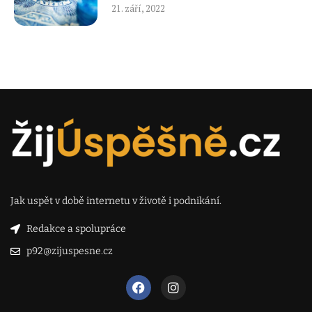
21. září, 2022
Jak uspět v době internetu v životě i podnikání.
Redakce a spolupráce
p92@zijuspesne.cz