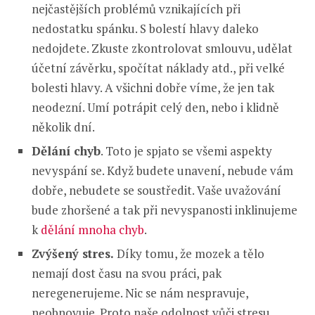
nejčastějších problémů vznikajících při
nedostatku spánku. S bolestí hlavy daleko
nedojdete. Zkuste zkontrolovat smlouvu, udělat
účetní závěrku, spočítat náklady atd., při velké
bolesti hlavy. A všichni dobře víme, že jen tak
neodezní. Umí potrápit celý den, nebo i klidně
několik dní.
Dělání chyb
. Toto je spjato se všemi aspekty
nevyspání se. Když budete unavení, nebude vám
dobře, nebudete se soustředit. Vaše uvažování
bude zhoršené a tak při nevyspanosti inklinujeme
k
dělání mnoha chyb
.
Zvýšený stres.
Díky tomu, že mozek a tělo
nemají dost času na svou práci, pak
neregenerujeme. Nic se nám nespravuje,
neobnovuje. Proto naše odolnost vůči stresu