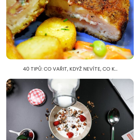
40 TIPŮ: CO VAŘIT, KDYŽ NEVÍTE, CO K...