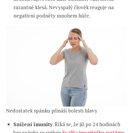
razantně klesá. Nevyspalý člověk reaguje na
negativní podněty mnohem hůře.
Nedostatek spánku přináší bolesti hlavy
Snížení imunity
. Říká se, že již po 24 hodinách
bez spánku se snižuje
kvalita imunitního systém
u