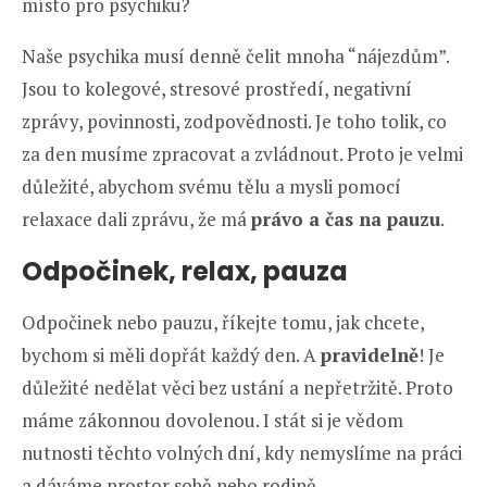
místo pro psychiku?
Naše psychika musí denně čelit mnoha “nájezdům”.
Jsou to kolegové, stresové prostředí, negativní
zprávy, povinnosti, zodpovědnosti. Je toho tolik, co
za den musíme zpracovat a zvládnout. Proto je velmi
důležité, abychom svému tělu a mysli pomocí
relaxace dali zprávu, že má
právo a čas na pauzu
.
Odpočinek, relax, pauza
Odpočinek nebo pauzu, říkejte tomu, jak chcete,
bychom si měli dopřát každý den. A
pravidelně
! Je
důležité nedělat věci bez ustání a nepřetržitě. Proto
máme zákonnou dovolenou. I stát si je vědom
nutnosti těchto volných dní, kdy nemyslíme na práci
a dáváme prostor sobě nebo rodině.