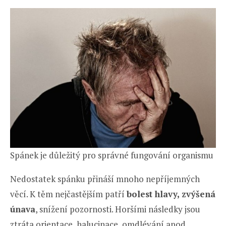
Spánek je důležitý pro správné fungování organismu
Nedostatek spánku přináší mnoho nepříjemných
věcí. K těm nejčastějším patří
bolest hlavy, zvýšená
únava
, snížení pozornosti. Horšími následky jsou
ztráta orientace, halucinace, omdlévání apod.