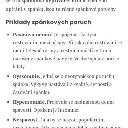
se říká
spánková deprivace.
Kromě cíleného
upírání si spánku, jsou tu různé spánkové poruchy.
Příklady spánkových poruch
Pásmová nemoc
. Je spojena s častým
cestováním mezi pásmy. Při takovém cestování se
mění tělesné rytmy a cestující má díky tomu
narušeny spánkové návyky. Ve dne spí a v noci je
bdělý.
Dyssomnie
. Jedná se o neorganickou poruchu
spánku. Výkyvy nastávají v kvalitě, četnosti a
časování spánku.
Hypersomnie
. Projevuje se nadměrnou denní
spavostí. Opakem je Insomnie.
Nespavost
. Dala by se nazvat populárním
problémem. Díky uspěchané době a nadměrnému