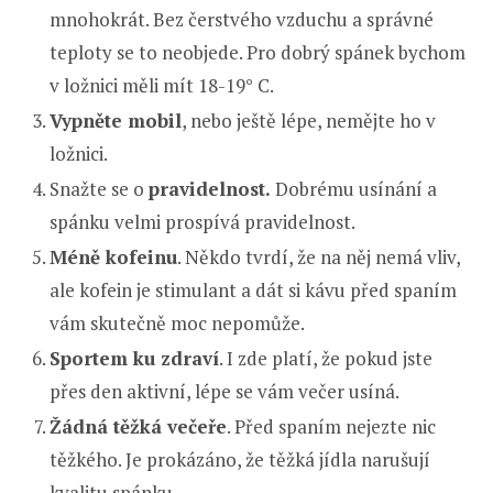
mnohokrát. Bez čerstvého vzduchu a správné
teploty se to neobjede. Pro dobrý spánek bychom
v ložnici měli mít 18-19° C.
Vypněte mobil
, nebo ještě lépe, nemějte ho v
ložnici.
Snažte se o
pravidelnost.
Dobrému usínání a
spánku velmi prospívá pravidelnost.
Méně kofeinu
. Někdo tvrdí, že na něj nemá vliv,
ale kofein je stimulant a dát si kávu před spaním
vám skutečně moc nepomůže.
Sportem ku zdraví
. I zde platí, že pokud jste
přes den aktivní, lépe se vám večer usíná.
Žádná těžká večeře
. Před spaním nejezte nic
těžkého. Je prokázáno, že těžká jídla narušují
kvalitu spánku.