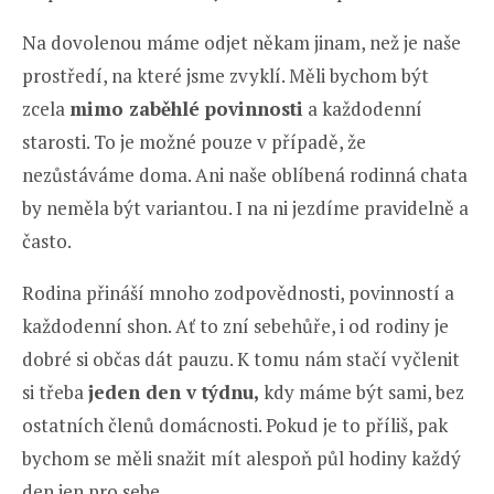
Na dovolenou máme odjet někam jinam, než je naše
prostředí, na které jsme zvyklí. Měli bychom být
zcela
mimo zaběhlé povinnosti
a každodenní
starosti. To je možné pouze v případě, že
nezůstáváme doma. Ani naše oblíbená rodinná chata
by neměla být variantou. I na ni jezdíme pravidelně a
často.
Rodina přináší mnoho zodpovědnosti, povinností a
každodenní shon. Ať to zní sebehůře, i od rodiny je
dobré si občas dát pauzu. K tomu nám stačí vyčlenit
si třeba
jeden den v týdnu,
kdy máme být sami, bez
ostatních členů domácnosti. Pokud je to příliš, pak
bychom se měli snažit mít alespoň půl hodiny každý
den jen pro sebe.