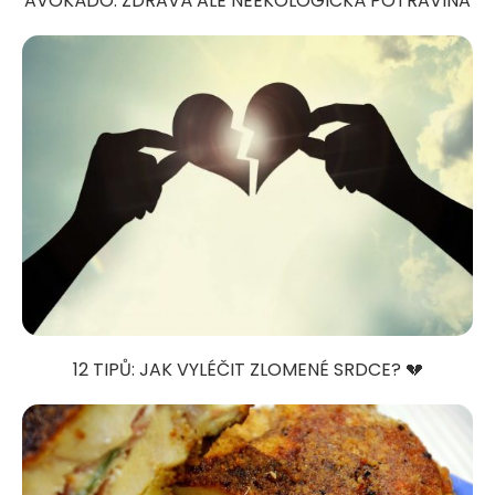
AVOKÁDO: ZDRAVÁ ALE NEEKOLOGICKÁ POTRAVINA
12 TIPŮ: JAK VYLÉČIT ZLOMENÉ SRDCE? 💔