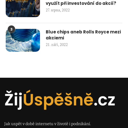
využít při investování do akcií?
27. srpna, 2022
3
Blue chips aneb Rolls Royce mezi
akciemi
21. září, 2022
Jak uspět v době internetu v životě i podnikání.