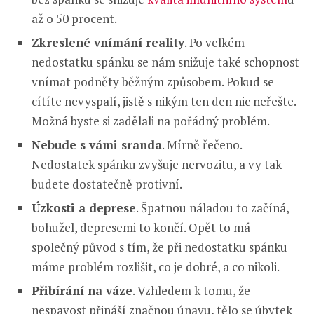
až o 50 procent.
Zkreslené vnímání reality
. Po velkém
nedostatku spánku se nám snižuje také schopnost
vnímat podněty běžným způsobem. Pokud se
cítíte nevyspalí, jistě s nikým ten den nic neřešte.
Možná byste si zadělali na pořádný problém.
Nebude s vámi sranda
. Mírně řečeno.
Nedostatek spánku zvyšuje nervozitu, a vy tak
budete dostatečně protivní.
Úzkosti a deprese
. Špatnou náladou to začíná,
bohužel, depresemi to končí. Opět to má
společný původ s tím, že při nedostatku spánku
máme problém rozlišit, co je dobré, a co nikoli.
Přibírání na váze
. Vzhledem k tomu, že
nespavost přináší značnou únavu, tělo se úbytek