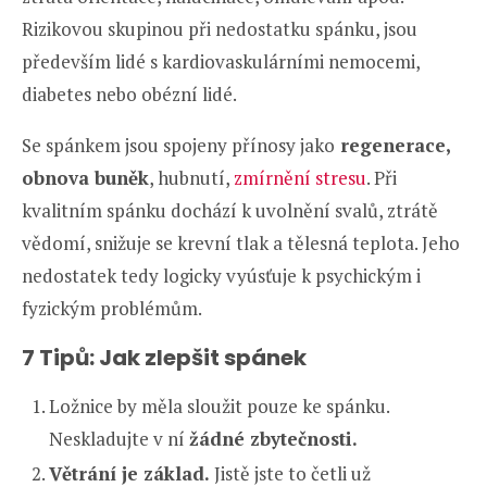
Rizikovou skupinou při nedostatku spánku, jsou
především lidé s kardiovaskulárními nemocemi,
diabetes nebo obézní lidé.
Se spánkem jsou spojeny přínosy jako
regenerace,
obnova buněk
, hubnutí,
zmírnění stresu
. Při
kvalitním spánku dochází k uvolnění svalů, ztrátě
vědomí, snižuje se krevní tlak a tělesná teplota. Jeho
nedostatek tedy logicky vyúsťuje k psychickým i
fyzickým problémům.
7 Tipů: Jak zlepšit spánek
Ložnice by měla sloužit pouze ke spánku.
Neskladujte v ní
žádné zbytečnosti.
Větrání je základ.
Jistě jste to četli už