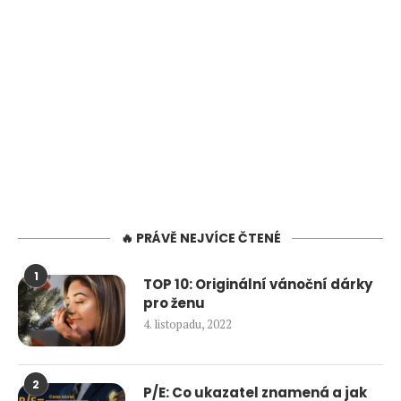
🔥 PRÁVĚ NEJVÍCE ČTENÉ
1
TOP 10: Originální vánoční dárky
pro ženu
4. listopadu, 2022
2
P/E: Co ukazatel znamená a jak