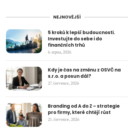
NEJNOVĚJŠÍ
5 kroků k lepší budoucnosti.
Investujte do sebe i do
finančních trhů
6. srpna, 2026
Kdy je čas na změnu z OSVČ na
s.r.o. a posun dál?
27. července, 2026
Branding od A do Z – strategie
pro firmy, které chtějí růst
21. července, 2026