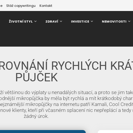
ze
Stáž copywritingu
Kontakt
ŽIVOTNÍ STYL
ZDRAVÍ
INVESTICE
NEMOVITOSTI
SROVNÁNÍ RYCHLÝCH KR
PŮJČEK
ží většinou do výplaty u nenadálých situací, a proto se jim ta
hodnější mikropůjčka by měla být rychlá a mít krátkodobý char
jznámější mikropůjčky na internetu patří Kamali, Cool Credit
ové klienty, kteří při včasném splacení nic nepřeplácí a tedy 
žádný úrok.