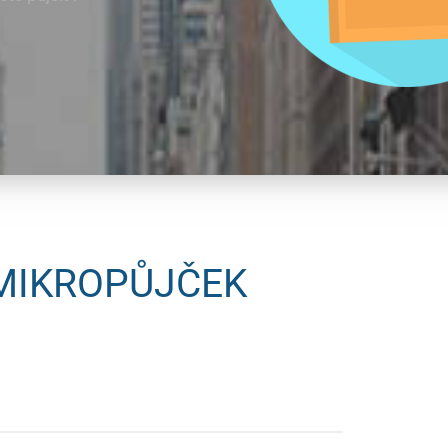
 MIKROPŮJČEK