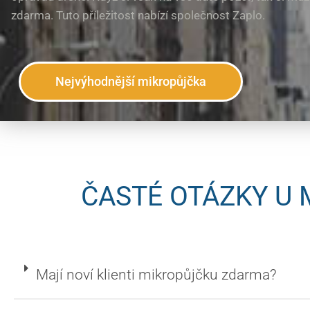
zdarma. Tuto příležitost nabízí společnost Zaplo.
Nejvýhodnější mikropůjčka
ČASTÉ OTÁZKY U
Mají noví klienti mikropůjčku zdarma?