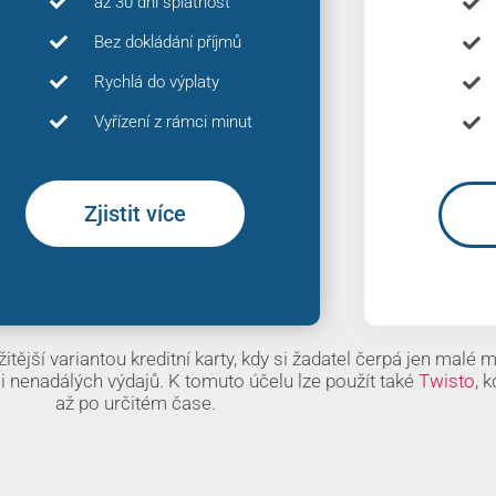
až 30 dní splatnost
Bez dokládání příjmů
Rychlá do výplaty
Vyřízení z rámci minut
Zjistit více
itější variantou kreditní karty, kdy si žadatel čerpá jen malé 
i nenadálých výdajů. K tomuto účelu lze použít také
Twisto
, k
až po určitém čase.