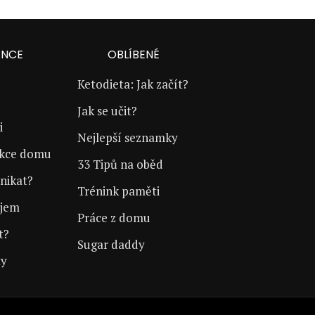
ANCE
OBLÍBENÉ
Ketodieta: Jak začít?
Jak se učit?
i
Nejlepší seznamky
ukce domu
33 Tipů na oběd
nikat?
Trénink paměti
íjem
Práce z domu
t?
Sugar daddy
ty