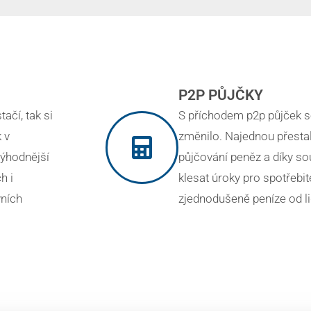
P2P PŮJČKY
ačí, tak si
S příchodem p2p půjček s
 v
změnilo. Najednou přesta
výhodnější
půjčování peněz a díky so
h i
klesat úroky pro spotřebit
vních
zjednodušeně peníze od li