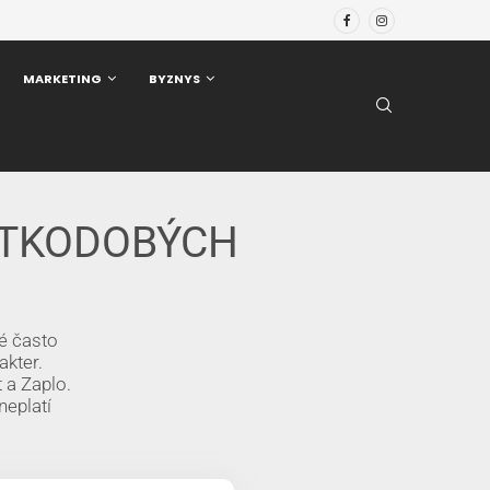
MARKETING
BYZNYS
ÁTKODOBÝCH
ké často
akter.
 a Zaplo.
neplatí