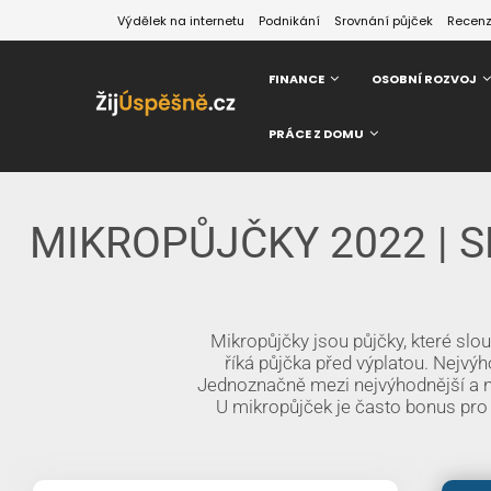
Výdělek na internetu
Podnikání
Srovnání půjček
Recen
FINANCE
OSOBNÍ ROZVOJ
PRÁCE Z DOMU
MIKROPŮJČKY 2022 | 
Mikropůjčky jsou půjčky, které slou
říká půjčka před výplatou. Nejvý
Jednoznačně mezi nejvýhodnější a ne
U mikropůjček je často bonus pro n