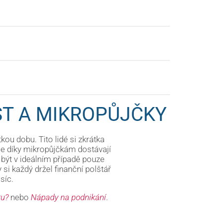
T A MIKROPŮJČKY
tkou dobu. Tito lidé si zkrátka
se díky mikropůjčkám dostávají
 být v ideálním případě pouze
 si každý držel finanční polštář
síc.
tu?
nebo
Nápady na podnikání
.