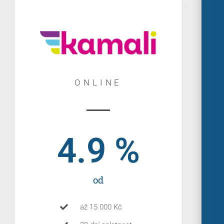
ONLINE
4.9
 %
od
až 15 000 Kč