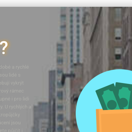
?
dobé a rychlé
sou lidé s
ují vykrýt
ěrový rámec
pné i pro lidi
y. U rychlých a
kropůjčky
acení jsou
te půjčit i