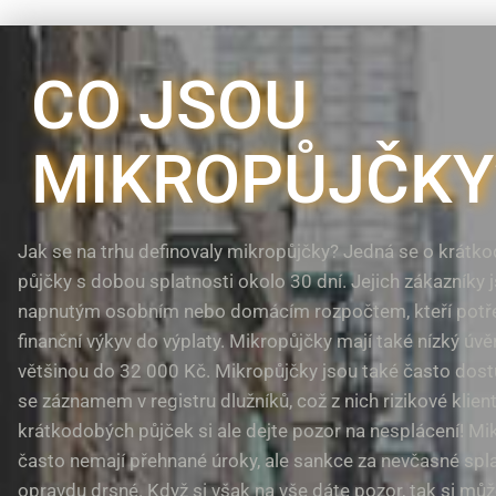
CO JSOU
MIKROPŮJČKY
Jak se na trhu definovaly mikropůjčky? Jedná se o krátko
půjčky s dobou splatnosti okolo 30 dní. Jejich zákazníky j
napnutým osobním nebo domácím rozpočtem, kteří potřeb
finanční výkyv do výplaty. Mikropůjčky mají také nízký úv
většinou do 32 000 Kč. Mikropůjčky jsou také často dostu
se záznamem v registru dlužníků, což z nich rizikové klient
krátkodobých půjček si ale dejte pozor na nesplácení! Mi
často nemají přehnané úroky, ale sankce za nevčasné spl
opravdu drsné. Když si však na vše dáte pozor, tak si může