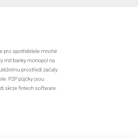
e pro spotřebitele mnohé
ly mít banky monopol na
utěžnímu prostředí začaly
ele. P2P půjčky jsou
dí skrze fintech software.