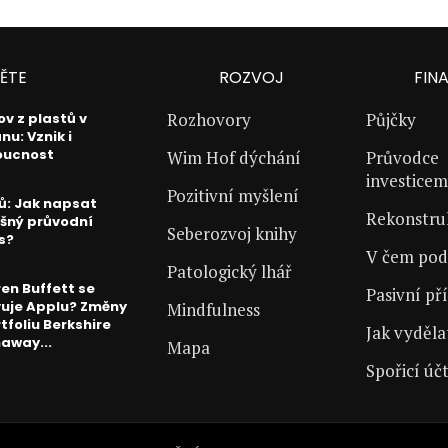
ĚTE
ROZVOJ
FIN
Rozhovory
Půjčky
ov z plastů v
nu: Vznik i
oucnost
Wim Hof dýchání
Průvodce
investicem
Pozitivní myšlení
pů: Jak napsat
Rekonstr
šný průvodní
Seberozvoj knihy
s?
V čem pod
Patologický lhář
en Buffett se
Pasivní př
uje Applu? Změny
Mindfulness
rtfoliu Berkshire
Jak vyděla
away...
Mapa
Spořicí úč