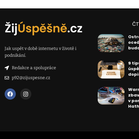
ČT
Ostr
oceá
bud
Jak uspět v době internetu v životě i
podnikání.
9 ti
Redakce a spolupráce
úspě
dopi
p92@zijuspesne.cz
Warr
zbav
v po
Hath