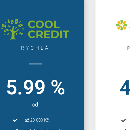
RYCHLÁ
5.99
 %
4
od
až 20 000 Kč