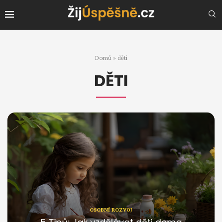
Domů
»
děti
DĚTI
OSOBNÍ ROZVOJ