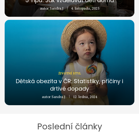
5 Tipů: Jak vzdělávat děti doma
autor
Sandra.J
4. listopadu, 2025
ŽIVOTNÍ STYL
Dětská obezita v ČR: Statistiky, příčiny i
drtivé dopady
autor
Sandra.J
12. ledna, 2024
Poslední články