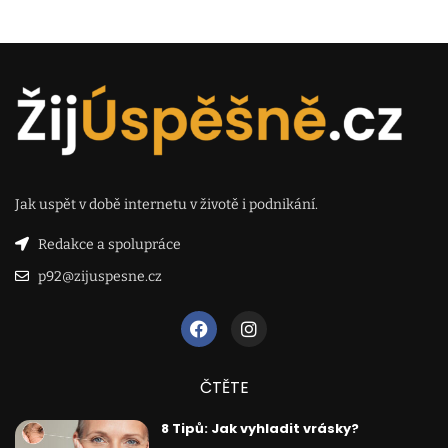
Jak uspět v době internetu v životě i podnikání.
Redakce a spolupráce
p92@zijuspesne.cz
ČTĚTE
8 Tipů: Jak vyhladit vrásky?