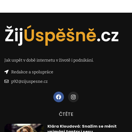
Jak uspět v době internetu v životě i podnikání.
Redakce a spolupráce
p92@zijuspesne.cz
ČTĚTE
Klára Kloudová: Snažím se měnit
vnímání tantry i sexu