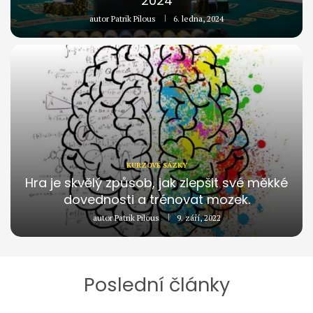
2024
autor
Patrik Pilous
6. ledna, 2024
KURZOVÉ SÁZKY
Hra je skvělý způsob, jak zlepšit své měkké
dovednosti a trénovat mozek.
autor
Patrik Pilous
9. září, 2022
Poslední články