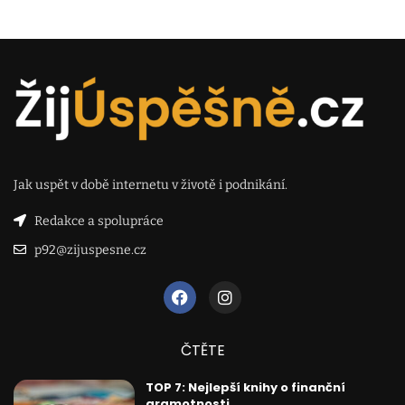
Jak uspět v době internetu v životě i podnikání.
Redakce a spolupráce
p92@zijuspesne.cz
ČTĚTE
TOP 7: Nejlepší knihy o finanční
gramotnosti