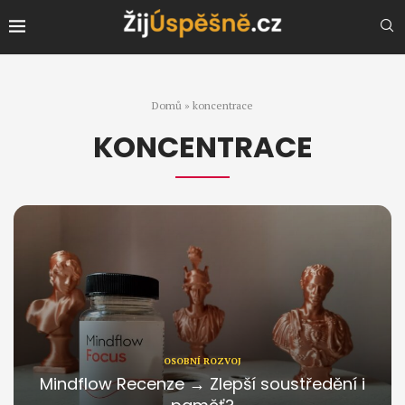
Domů
»
koncentrace
KONCENTRACE
OSOBNÍ ROZVOJ
Mindflow Recenze → Zlepší soustředění i