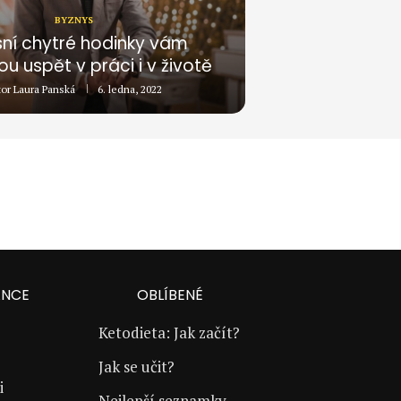
BYZNYS
sní chytré hodinky vám
 uspět v práci i v životě
tor
Laura Panská
6. ledna, 2022
ANCE
OBLÍBENÉ
Ketodieta: Jak začít?
Jak se učit?
i
Nejlepší seznamky