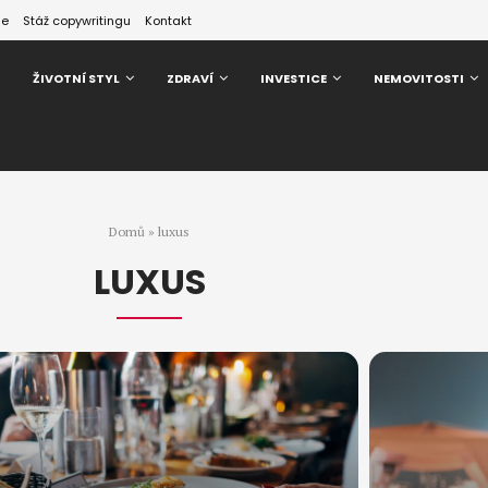
ze
Stáž copywritingu
Kontakt
ŽIVOTNÍ STYL
ZDRAVÍ
INVESTICE
NEMOVITOSTI
Domů
»
luxus
LUXUS