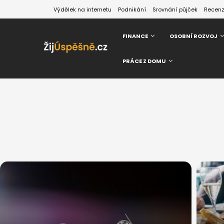
Výdělek na internetu
Podnikání
Srovnání půjček
Recen
FINANCE
OSOBNÍ ROZVOJ
PRÁCE Z DOMU