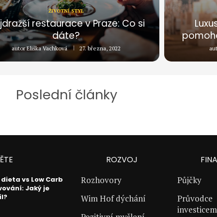
ŽIVOTNÍ STYL
jdražší restaurace v Praze: Co si
Luxu
dáte?
pomohou
autor
Eliška Vachková
27. března, 2022
au
Poslední články
ĚTE
ROZVOJ
FIN
Rozhovory
Půjčky
 dieta vs Low Carb
vování: Jaký je
íl?
Wim Hof dýchání
Průvodce
investicem
Pozitivní myšlení