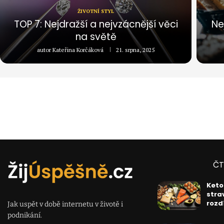
ŽIVOTNÍ STYL
TOP 7: Nejdražší a nejvzácnější věci
Ne
na světě
autor
Kateřina Korčáková
21. srpna, 2025
ČT
Keto
stra
rozd
Jak uspět v době internetu v životě i
podnikání.