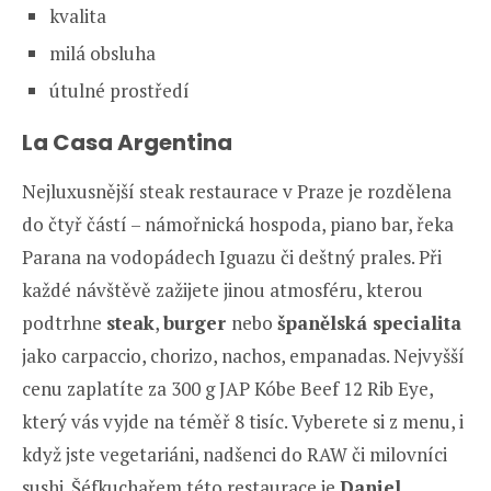
kvalita
milá obsluha
útulné prostředí
La Casa Argentina
Nejluxusnější steak restaurace v Praze je rozdělena
do čtyř částí – námořnická hospoda, piano bar, řeka
Parana na vodopádech Iguazu či deštný prales. Při
každé návštěvě zažijete jinou atmosféru, kterou
podtrhne
steak
,
burger
nebo
španělská specialita
jako carpaccio, chorizo, nachos, empanadas. Nejvyšší
cenu zaplatíte za 300 g JAP Kóbe Beef 12 Rib Eye,
který vás vyjde na téměř 8 tisíc. Vyberete si z menu, i
když jste vegetariáni, nadšenci do RAW či milovníci
sushi. Šéfkuchařem této restaurace je
Daniel