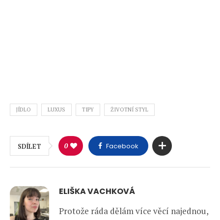
JÍDLO
LUXUS
TIPY
ŽIVOTNÍ STYL
0
Facebook
SDÍLET
ELIŠKA VACHKOVÁ
Protože ráda dělám více věcí najednou,