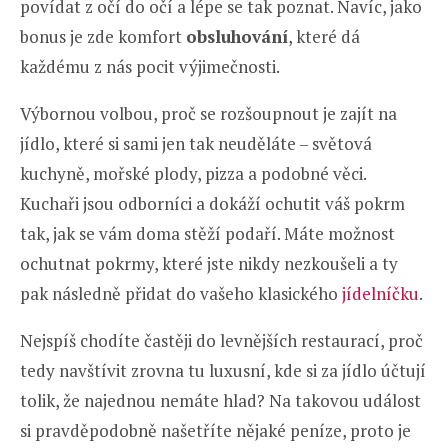
povídat z očí do očí a lépe se tak poznat. Navíc, jako
bonus je zde komfort
obsluhování
, které dá
každému z nás pocit výjimečnosti.
Výbornou volbou, proč se rozšoupnout je zajít na
jídlo, které si sami jen tak neuděláte – světová
kuchyně, mořské plody, pizza a podobné věci.
Kuchaři jsou odborníci a dokáží ochutit váš pokrm
tak, jak se vám doma stěží podaří. Máte možnost
ochutnat pokrmy, které jste nikdy nezkoušeli a ty
pak následně přidat do vašeho klasického
jídelníčku
.
Nejspíš chodíte častěji do levnějších restaurací, proč
tedy navštívit zrovna tu luxusní, kde si za jídlo účtují
tolik, že najednou nemáte hlad? Na takovou událost
si pravděpodobně našetříte nějaké peníze, proto je