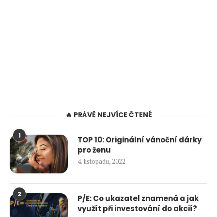
🔥 PRÁVĚ NEJVÍCE ČTENÉ
1
TOP 10: Originální vánoční dárky
pro ženu
4. listopadu, 2022
2
P/E: Co ukazatel znamená a jak
využít při investování do akcií?