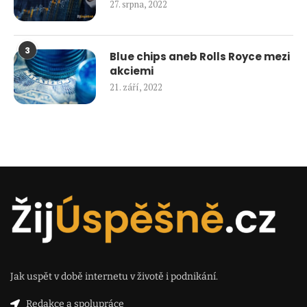
27. srpna, 2022
3
Blue chips aneb Rolls Royce mezi
akciemi
21. září, 2022
Jak uspět v době internetu v životě i podnikání.
Redakce a spolupráce