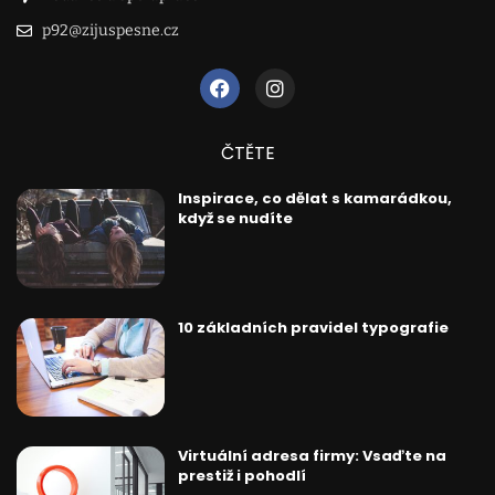
p92@zijuspesne.cz
ČTĚTE
Inspirace, co dělat s kamarádkou,
když se nudíte
10 základních pravidel typografie
Virtuální adresa firmy: Vsaďte na
prestiž i pohodlí