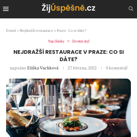
Domů
»
Nejdražší restaurace v Praze: Co si dáte?
Top články
Životní styl
NEJDRAŽŠÍ RESTAURACE V PRAZE: CO SI
DÁTE?
napsáno
Eliška Vachková
27. března, 2022
0 komentář