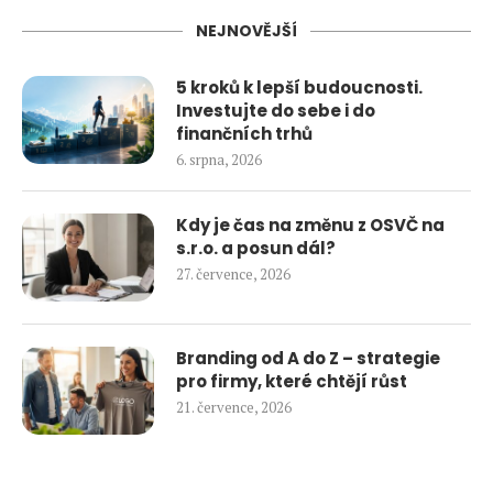
NEJNOVĚJŠÍ
5 kroků k lepší budoucnosti.
Investujte do sebe i do
finančních trhů
6. srpna, 2026
Kdy je čas na změnu z OSVČ na
s.r.o. a posun dál?
27. července, 2026
Branding od A do Z – strategie
pro firmy, které chtějí růst
21. července, 2026