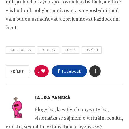
mít přehled o svých sportovních aktivitách, ale také
vás budou k pohybu motivovat a v neposlední řadě
vám budou usnadňovat a zpříjemňovat každodenní
život.
ELEKTRONIKA
HODINKY
LUXUS
ÚSPĚCH
1
Facebook
SDÍLET
LAURA PANSKÁ
Blogerka, kreativní copywriterka,
vizionářka se zájmem o virtuální realitu,
erotiku, sexualitu, vztahy, tabu a byznys svět.