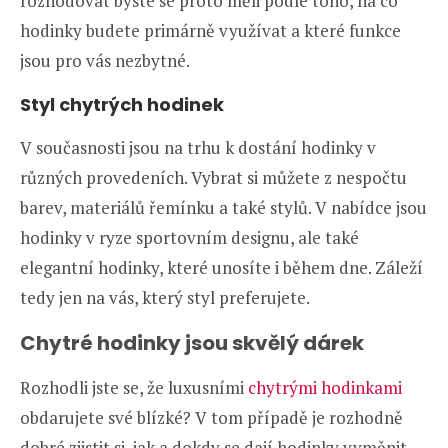
rozhodovat byste se proto měli podle toho, na co
hodinky budete primárně využívat a které funkce
jsou pro vás nezbytné.
Styl chytrých hodinek
V současnosti jsou na trhu k dostání hodinky v
různých provedeních. Vybrat si můžete z nespočtu
barev, materiálů řemínku a také stylů. V nabídce jsou
hodinky v ryze sportovním designu, ale také
elegantní hodinky, které unosíte i během dne. Záleží
tedy jen na vás, který styl preferujete.
Chytré hodinky jsou skvělý dárek
Rozhodli jste se, že luxusními
chytrými hodinkami
obdarujete své blízké? V tom případě je rozhodně
dobré zjistit si, jak a dokdy se dají hodinky vyměnit.