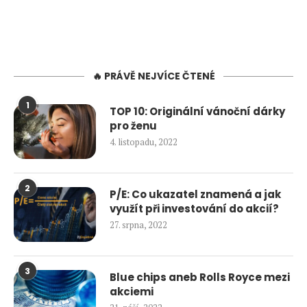
🔥 PRÁVĚ NEJVÍCE ČTENÉ
1
TOP 10: Originální vánoční dárky
pro ženu
4. listopadu, 2022
2
P/E: Co ukazatel znamená a jak
využít při investování do akcií?
27. srpna, 2022
3
Blue chips aneb Rolls Royce mezi
akciemi