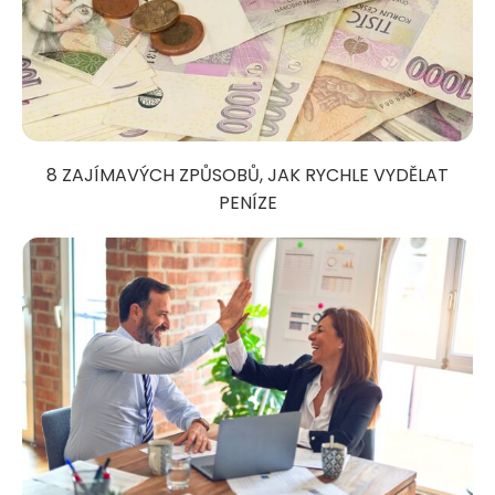
8 ZAJÍMAVÝCH ZPŮSOBŮ, JAK RYCHLE VYDĚLAT
PENÍZE