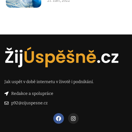
21. září, 2022
Jak uspět v době internetu v životě i podnikání.
Redakce a spolupráce
p92@zijuspesne.cz