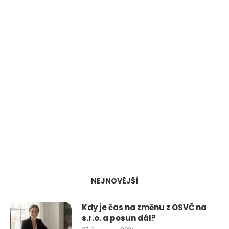
NEJNOVĚJŠÍ
Kdy je čas na změnu z OSVČ na
s.r.o. a posun dál?