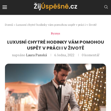
Domů
»
Luxusní chytré hodinky vám pomohou uspět v práci i v životě
Byznys
LUXUSNÍ CHYTRÉ HODINKY VÁM POMOHOU
USPĚT V PRÁCI I V ŽIVOTĚ
napsáno
Laura Panská
6. ledna, 2022
0 komentář