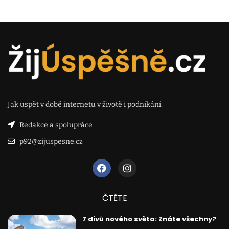
Jak uspět v době internetu v životě i podnikání.
Redakce a spolupráce
p92@zijuspesne.cz
ČTĚTE
7 divů nového světa: Znáte všechny?