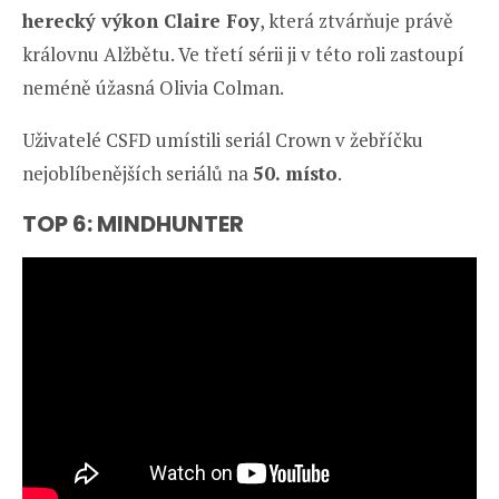
herecký výkon Claire Foy
, která ztvárňuje právě
královnu Alžbětu. Ve třetí sérii ji v této roli zastoupí
neméně úžasná Olivia Colman.
Uživatelé CSFD umístili seriál Crown v žebříčku
nejoblíbenějších seriálů na
50. místo
.
TOP 6: MINDHUNTER