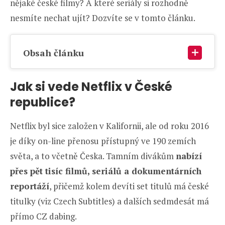
nějaké české filmy? A které seriály si rozhodně
nesmíte nechat ujít? Dozvíte se v tomto článku.
Obsah článku
Jak si vede Netflix v České
republice?
Netflix byl sice založen v Kalifornii, ale od roku 2016
je díky on-line přenosu přístupný ve 190 zemích
světa, a to včetně Česka. Tamním divákům
nabízí
přes pět tisíc filmů, seriálů a dokumentárních
reportáží
, přičemž kolem devíti set titulů má české
titulky (viz Czech Subtitles) a dalších sedmdesát má
přímo CZ dabing.