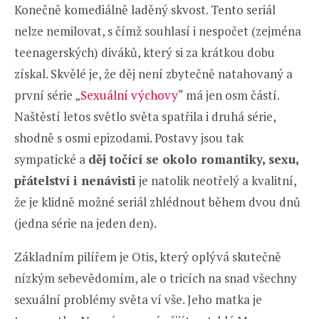
Konečně komediálně laděný skvost. Tento seriál
nelze nemilovat, s čímž souhlasí i nespočet (zejména
teenagerských) diváků, který si za krátkou dobu
získal. Skvělé je, že děj není zbytečně natahovaný a
první série „
Sexuální výchovy
“ má jen osm částí.
Naštěstí letos světlo světa spatřila i druhá série,
shodně s osmi epizodami. Postavy jsou tak
sympatické a
děj točící se okolo romantiky, sexu,
přátelství i nenávisti
je natolik neotřelý a kvalitní,
že je klidně možné seriál zhlédnout během dvou dnů
(jedna série na jeden den).
Základním pilířem je Otis, který oplývá skutečně
nízkým sebevědomím, ale o tricích na snad všechny
sexuální problémy světa ví vše. Jeho matka je