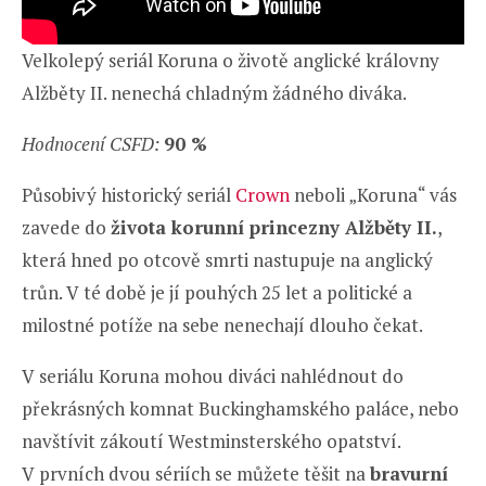
Velkolepý seriál Koruna o životě anglické královny
Alžběty II. nenechá chladným žádného diváka.
Hodnocení CSFD:
90 %
Působivý historický seriál
Crown
neboli „Koruna“ vás
zavede do
života korunní princezny Alžběty II.
,
která hned po otcově smrti nastupuje na anglický
trůn. V té době je jí pouhých 25 let a politické a
milostné potíže na sebe nenechají dlouho čekat.
V seriálu Koruna mohou diváci nahlédnout do
překrásných komnat Buckinghamského paláce, nebo
navštívit zákoutí Westminsterského opatství.
V prvních dvou sériích se můžete těšit na
bravurní