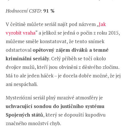
Hodnocení CSFD:
91 %
V češtině můžete seriál najít pod názvem „
Jak
vyrobit vraha
“ a jelikož se jedná o počin z roku 2015,
můžeme směle konstatovat, že tento snímek
odstartoval
opětovný zájem diváků a temné
kriminální seriály
. Celý příběh se točí okolo
dvojice mužů, kteří jsou obviněni z děsivého zločinu.
Má to ale jeden háček – je docela dobře možné, že jej
ani nespáchali.
Mysteriózní seriál plný mrazivé atmosféry je
uchvacující sondou do justičního systému
Spojených států
, který se dopouští kupodivu
značného množství chyb.