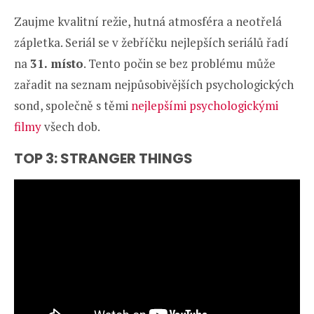
Zaujme kvalitní režie, hutná atmosféra a neotřelá
zápletka. Seriál se v žebříčku nejlepších seriálů řadí
na
31. místo
. Tento počin se bez problému může
zařadit na seznam nejpůsobivějších psychologických
sond, společně s těmi
nejlepšími psychologickými
filmy
všech dob.
TOP 3: STRANGER THINGS