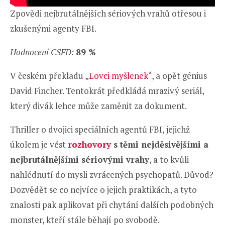
Zpovědi nejbrutálnějších sériových vrahů otřesou i
zkušenými agenty FBI.
Hodnocení CSFD:
89 %
V českém překladu „
Lovci myšlenek
“, a opět génius
David Fincher. Tentokrát předkládá mrazivý seriál,
který divák lehce může zaměnit za dokument.
Thriller o dvojici speciálních agentů FBI, jejichž
úkolem je vést
rozhovory
s těmi nejděsivějšími a
nejbrutálnějšími sériovými vrahy
, a to kvůli
nahlédnutí do mysli zvrácených psychopatů. Důvod?
Dozvědět se co nejvíce o jejich praktikách, a tyto
znalosti pak aplikovat při chytání dalších podobných
monster, kteří stále běhají po svobodě.