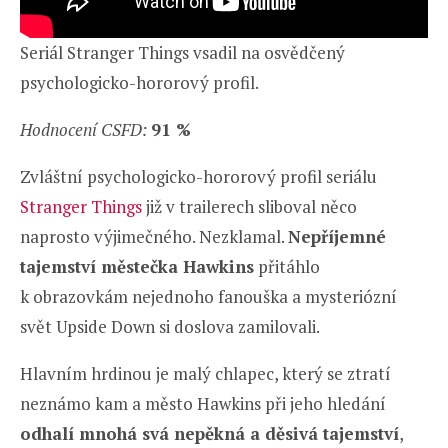
Seriál Stranger Things vsadil na osvědčený
psychologicko-hororový profil.
Hodnocení CSFD:
91 %
Zvláštní psychologicko-hororový profil seriálu
Stranger Things
již v trailerech sliboval něco
naprosto výjimečného. Nezklamal.
Nepříjemné
tajemství městečka Hawkins
přitáhlo
k obrazovkám nejednoho fanouška a mysteriózní
svět Upside Down si doslova zamilovali.
Hlavním hrdinou je malý chlapec, který se ztratí
neznámo kam a město Hawkins při jeho hledání
odhalí mnohá svá nepěkná a děsivá tajemství
,