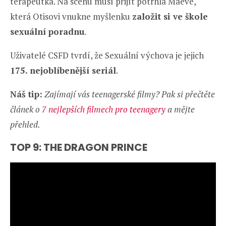
terapeutka. Na scénu musí přijít potrhlá Maeve,
která Otisovi vnukne myšlenku
založit si ve škole
sexuální poradnu
.
Uživatelé CSFD tvrdí, že Sexuální výchova je jejich
175. nejoblíbenější seriál
.
Náš tip:
Zajímají vás teenagerské filmy? Pak si přečtěte
článek o
7 nejlepších filmech pro teenagery
a mějte
přehled.
TOP 9: THE DRAGON PRINCE