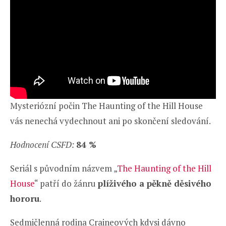
Mysteriózní počin The Haunting of the Hill House
vás nenechá vydechnout ani po skončení sledování.
Hodnocení CSFD:
84 %
Seriál s původním názvem „
The Haunting of the Hill
House
“ patří do žánru
plíživého a pěkně děsivého
hororu
.
Sedmičlenná rodina Craineových kdysi dávno