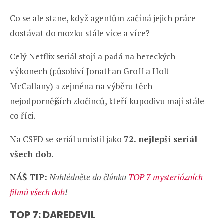
Co se ale stane, když agentům začíná jejich práce
dostávat do mozku stále více a více?
Celý Netflix seriál stojí a padá na hereckých
výkonech (působiví Jonathan Groff a Holt
McCallany) a zejména na výběru těch
nejodpornějších zločinců, kteří kupodivu mají stále
co říci.
Na CSFD se seriál umístil jako
72. nejlepší seriál
všech dob
.
NÁŠ TIP:
Nahlédněte do článku
TOP 7 mysteriózních
filmů všech dob
!
TOP 7: DAREDEVIL