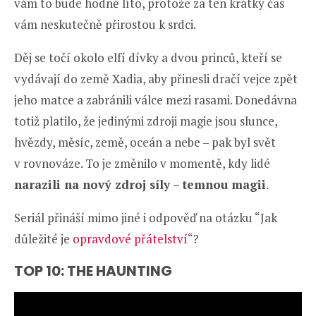
vám to bude hodně líto, protože za ten krátký čas
vám neskutečně přirostou k srdci.
Děj se točí okolo elfí dívky a dvou princů, kteří se
vydávají do země Xadia, aby přinesli dračí vejce zpět
jeho matce a zabránili válce mezi rasami. Donedávna
totiž platilo, že jedinými zdroji magie jsou slunce,
hvězdy, měsíc, země, oceán a nebe – pak byl svět
v rovnováze. To je změnilo v momentě, kdy lidé
narazili na nový zdroj síly – temnou magii
.
Seriál přináší mimo jiné i odpověď na otázku “Jak
důležité je
opravdové přátelství
“?
TOP 10: THE HAUNTING