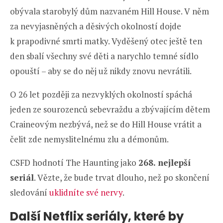
obývala starobylý dům nazvaném Hill House. V něm
za nevyjasněných a děsivých okolností dojde
k prapodivné smrti matky. Vyděšený otec ještě ten
den sbalí všechny své děti a narychlo temné sídlo
opouští – aby se do něj už nikdy znovu nevrátili.
O 26 let později za nezvyklých okolností spáchá
jeden ze sourozenců sebevraždu a zbývajícím dětem
Craineovým nezbývá, než se do Hill House vrátit a
čelit zde nemyslitelnému zlu a démonům.
CSFD hodnotí The Haunting jako
268. nejlepší
seriál
. Vězte, že bude trvat dlouho, než po skončení
sledování
uklidníte své nervy
.
Další Netflix seriály, které by