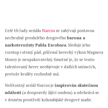
Celé tři řady seriálu
Narcos
se zabývají postavou
nechvalně proslulého drogového
barona a
narkoteroristy
Pabla Escobara
. Sleduje jeho
vzestup i strmý pád, přičemž herecký výkon Wagnera
Moury je neopakovatelný. Smutné je, že se tento
talentovaný herec neobjevuje v dalších snímcích,
protože kvality rozhodně má.
Nelítostný seriál Narcos je
inspirován skutečnou
událostí
(a doopravdy žijící osobou) a odehrává se
v drsném prostředí kolumbijské drogové mafie.