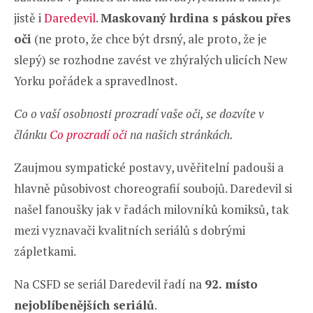
jistě i
Daredevil
.
Maskovaný hrdina s páskou přes
oči
(ne proto, že chce být drsný, ale proto, že je
slepý) se rozhodne zavést ve zhýralých ulicích New
Yorku pořádek a spravedlnost.
Co o vaší osobnosti prozradí vaše oči, se dozvíte v
článku
Co prozradí oči
na našich stránkách.
Zaujmou sympatické postavy, uvěřitelní padouši a
hlavně působivost choreografií soubojů. Daredevil si
našel fanoušky jak v řadách milovníků komiksů, tak
mezi vyznavači kvalitních seriálů s dobrými
zápletkami.
Na CSFD se seriál Daredevil řadí na
92. místo
nejoblíbenějších seriálů
.