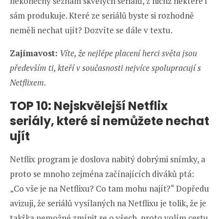
nekonečný seznam skvělých seriálů, z nichž některé i
sám produkuje. Které ze seriálů byste si rozhodně
neměli nechat ujít? Dozvíte se dále v textu.
Zajímavost:
Víte, že nejlépe placení herci světa jsou
především ti, kteří v současnosti nejvíce spolupracují s
Netflixem.
TOP 10: Nejskvělejší Netflix
seriály, které si nemůžete nechat
ujít
Netflix program je doslova nabitý dobrými snímky, a
proto se mnoho zejména začínajících diváků ptá:
„Co vše je na Netflixu? Co tam mohu najít?“ Dopředu
avizuji, že seriálů vysílaných na Netflixu je tolik, že je
takřka nemožné zmínit se o všech, proto volím cestu