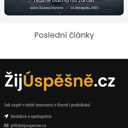
hlavně bacha na zdraví
autor
Zuzana Eretová
14. listopadu, 2023
Poslední články
Jak uspět v době internetu v životě i podnikání.
Redakce a spolupráce
p92@zijuspesne.cz