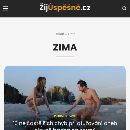
Domů
»
zima
ZIMA
OSOBNÍ ROZVOJ
10 nejčastějších chyb při otužování aneb