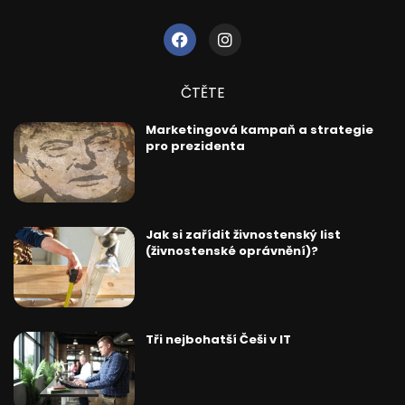
ČTĚTE
Marketingová kampaň a strategie
pro prezidenta
Jak si zařídit živnostenský list
(živnostenské oprávnění)?
Tři nejbohatší Češi v IT