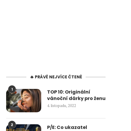
🔥 PRÁVĚ NEJVÍCE ČTENÉ
1
TOP 10: Originální
vánoční dárky pro ženu
4. listopadu, 2022
2
P/E: Co ukazatel