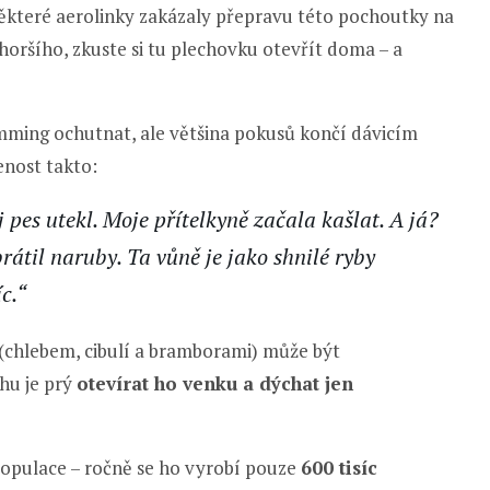
některé aerolinky zakázaly přepravu této pochoutky na
 horšího, zkuste si tu plechovku otevřít doma – a
römming ochutnat, ale většina pokusů končí dávicím
enost takto:
pes utekl. Moje přítelkyně začala kašlat. A já?
brátil naruby. Ta vůně je jako shnilé ryby
c.“
 (chlebem, cibulí a bramborami) může být
hu je prý
otevírat ho venku a dýchat jen
 populace – ročně se ho vyrobí pouze
600 tisíc