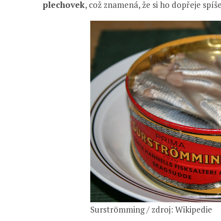
plechovek
, což znamená, že si ho dopřeje spíš
Surströmming / zdroj: Wikipedie