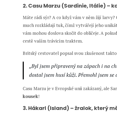
2. Casu Marzu (Sardinie, Itálie) – 
Máte rádi sýr? A co když vám v něm žijí larvy? 
much rozkládají tuk, čímž vytvářejí jeho uniká
vám mohou doslova skočit do obličeje. A pokud
cestě vaším trávicím traktem.
Britský cestovatel popsal svou zkušenost takto
„Byl jsem připravený na zápach i na chuť
dostal jsem husí kůži. Přemohl jsem se 
Casu Marzu je v Evropské unii zakázaný, ale Sar
kousek
!
3. Hákarl (Island) – žralok, který m