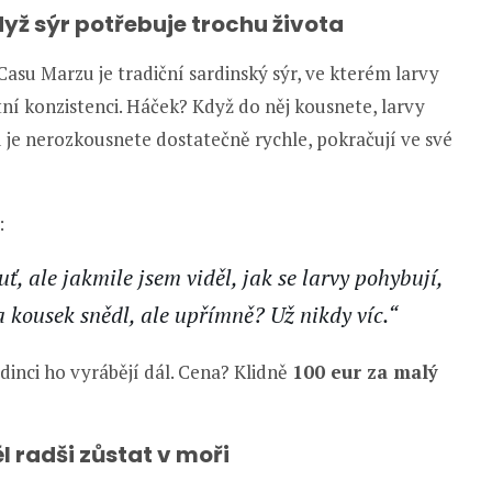
když sýr potřebuje trochu života
Casu Marzu je tradiční sardinský sýr, ve kterém larvy
tní konzistenci. Háček? Když do něj kousnete, larvy
 je nerozkousnete dostatečně rychle, pokračují ve své
:
, ale jakmile jsem viděl, jak se larvy pohybují,
a kousek snědl, ale upřímně? Už nikdy víc.“
dinci ho vyrábějí dál. Cena? Klidně
100 eur za malý
ěl radši zůstat v moři