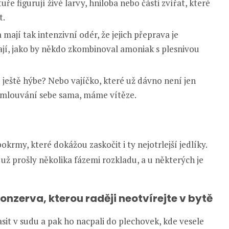
ře figurují živé larvy, hniloba nebo části zvířat, které
t.
 mají tak intenzivní odér, že jejich přeprava je
jí, jako by někdo zkombinoval amoniak s plesnivou
se ještě hýbe? Nebo vajíčko, které už dávno není jen
mlouvání sebe sama, máme vítěze.
krmy, které dokážou zaskočit i ty nejotrlejší jedlíky.
už prošly několika fázemi rozkladu, a u některých je
onzerva, kterou raději neotvírejte v bytě
sit v sudu a pak ho nacpali do plechovek, kde vesele