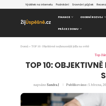
Výdělek na internetu
Podnikání
Srovnání půjček
Recen
FINANCE
OSOBNÍ ROZVOJ
PRÁCE Z DOMU
Domů
»
TOP 10: Objektivně nejhnusnější jídla na světě
Top člá
TOP 10: OBJEKTIVNĚ
S
napsáno
Sandra.J
Publikováno:
5. března, 2