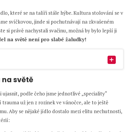
dlo, které se na talíři stále hýbe. Kultura stolování se v
váme svíčkovou, jinde si pochutnávají na zkvašeném
 si právě nachystali svačinu, možná by bylo lepší ji
el na světě není pro slabé žaludky!
a na světě
ujasnit, podle čeho jsme jednotlivé „speciality“
í trauma už jen z rozinek ve vánočce, ale to ještě
u. Aby se nějaké jídlo dostalo mezi elitu nechutnosti,
érií: