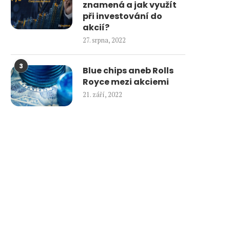
znamená a jak využít
při investování do
akcií?
27. srpna, 2022
3
Blue chips aneb Rolls
Royce mezi akciemi
21. září, 2022