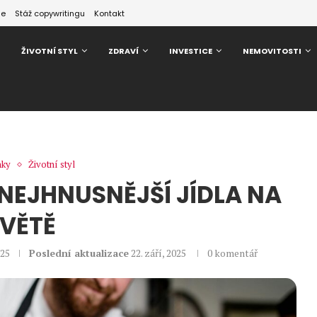
ze
Stáž copywritingu
Kontakt
ŽIVOTNÍ STYL
ZDRAVÍ
INVESTICE
NEMOVITOSTI
nky
Životní styl
 NEJHNUSNĚJŠÍ JÍDLA NA
VĚTĚ
025
Poslední aktualizace
22. září, 2025
0 komentář