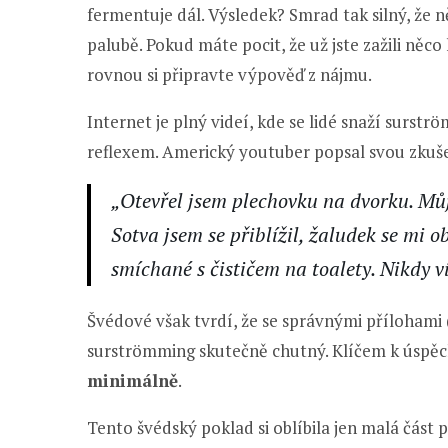
fermentuje dál. Výsledek? Smrad tak silný, že 
palubě. Pokud máte pocit, že už jste zažili něco
rovnou si připravte výpověď z nájmu.
Internet je plný videí, kde se lidé snaží surst
reflexem. Americký youtuber popsal svou zkuš
„Otevřel jsem plechovku na dvorku. Můj 
Sotva jsem se přiblížil, žaludek se mi o
smíchané s čističem na toalety. Nikdy ví
Švédové však tvrdí, že se správnými přílohami
surströmming skutečně chutný. Klíčem k úspěc
minimálně
.
Tento švédský poklad si oblíbila jen malá část