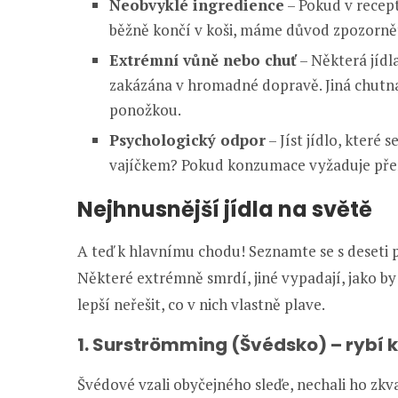
Neobvyklé ingredience
– Pokud v receptu
běžně končí v koši, máme důvod zpozorně
Extrémní vůně nebo chuť
– Některá jídla
zakázána v hromadné dopravě. Jiná chutna
ponožkou.
Psychologický odpor
– Jíst jídlo, které 
vajíčkem? Pokud konzumace vyžaduje pře
Nejhnusnější jídla na světě
A teď k hlavnímu chodu! Seznamte se s deseti po
Některé extrémně smrdí, jiné vypadají, jako by 
lepší neřešit, co v nich vlastně plave.
1. Surströmming (Švédsko) – rybí k
Švédové vzali obyčejného sleďe, nechali ho zkva