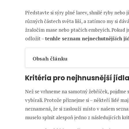
Představte si sýry plné larev, shnilé ryby nebo jí
různých částech světa liší, a zatímco my si dá
žraločím mase nebo ptačích embryích. Pokud jste
odložit –
tenhle seznam nejnechutnějších jíd
Obsah článku
Kritéria pro nejhnusnější jídl
Než se vrhneme na samotný žebříček, pojďme si 
vybírali. Protože přiznejme si – někteří lidé maj
neznamená, že si zaslouží místo v našem seznam
muselo splnit alespoň jedno z následujících krit