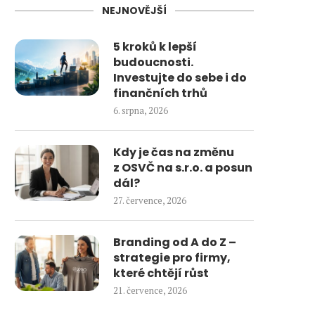
NEJNOVĚJŠÍ
5 kroků k lepší
budoucnosti.
Investujte do sebe i do
finančních trhů
6. srpna, 2026
Kdy je čas na změnu
z OSVČ na s.r.o. a posun
dál?
27. července, 2026
Branding od A do Z –
strategie pro firmy,
které chtějí růst
21. července, 2026