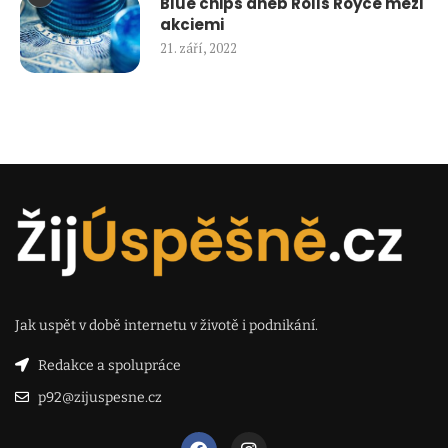
Blue chips aneb Rolls Royce mezi
akciemi
21. září, 2022
Jak uspět v době internetu v životě i podnikání.
Redakce a spolupráce
p92@zijuspesne.cz