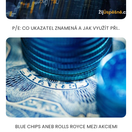
P/E: CO UKAZATEL ZNAMENÁ A JAK VYUŽÍT PŘI...
BLUE CHIPS ANEB ROLLS ROYCE MEZI AKCIEMI