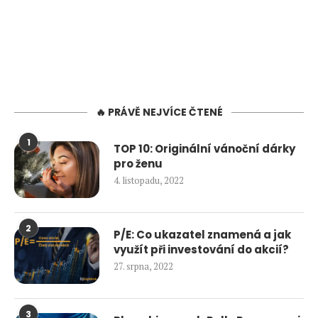
🔥 PRÁVĚ NEJVÍCE ČTENÉ
1
TOP 10: Originální vánoční dárky
pro ženu
4. listopadu, 2022
2
P/E: Co ukazatel znamená a jak
využít při investování do akcií?
27. srpna, 2022
3