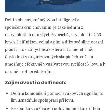
Delfín obecný, známý svou inteligencí a
společenským chováním, je také jedním z
nejrychlejších mořských živočichů, s rychlostí až 60
km/h. Delfíni jsou velmi agilní a díky své silné ocasní
ploutvi dokáží rychle akcelerovat a měnit směr.
Často loví v organizovaných skupinách, což jim
umožňuje efektivně využívat svou rychlost k lovu a k
obraně proti predátorům.
Zajímavosti o delfínech:
Delfíni komunikují pomocí zvukových signálů, to
jim usnadňuje spolupráci při lovu.
Ke spánku využívá jen polovinu mozku, druhou