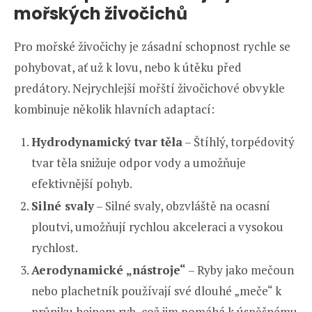
mořských živočichů
Pro mořské živočichy je zásadní schopnost rychle se
pohybovat, ať už k lovu, nebo k útěku před
predátory. Nejrychlejší mořští živočichové obvykle
kombinuje několik hlavních adaptací:
Hydrodynamický tvar těla
– Štíhlý, torpédovitý
tvar těla snižuje odpor vody a umožňuje
efektivnější pohyb.
Silné svaly
– Silné svaly, obzvláště na ocasní
ploutvi, umožňují rychlou akceleraci a vysokou
rychlost.
Aerodynamické „nástroje“
– Ryby jako mečoun
nebo plachetník používají své dlouhé „meče“ k
průniku hejnem ryb, což jim pomáhá k úspěšnému