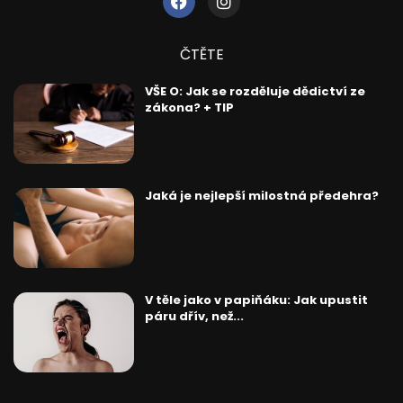
ČTĚTE
VŠE O: Jak se rozděluje dědictví ze
zákona? + TIP
Jaká je nejlepší milostná předehra?
V těle jako v papiňáku: Jak upustit
páru dřív, než...