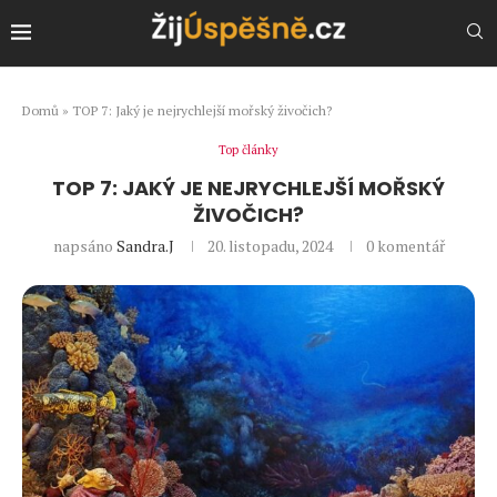
Domů
»
TOP 7: Jaký je nejrychlejší mořský živočich?
Top články
TOP 7: JAKÝ JE NEJRYCHLEJŠÍ MOŘSKÝ
ŽIVOČICH?
napsáno
Sandra.J
20. listopadu, 2024
0 komentář