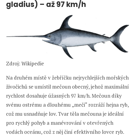
gladius) – až 97 km/h
Zdroj: Wikipedie
Na druhém místě v žebříčku nejrychlejších mořských
živočichů se umístil mečoun obecný, jehož maximální
rychlost dosahuje úžasných 97 km/h. Mečoun díky
svému ostrému a dlouhému „meči“ rozráží hejna ryb,
což mu usnadňuje lov. Tvar těla mečouna je ideální
pro rychlý pohyb a manévrování v otevřených
vodách oceánu, což z něj činí efektivního lovce ryb.