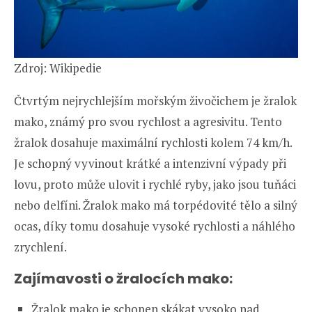
Zdroj: Wikipedie
Čtvrtým nejrychlejším mořským živočichem je žralok
mako, známý pro svou rychlost a agresivitu. Tento
žralok dosahuje maximální rychlosti kolem 74 km/h.
Je schopný vyvinout krátké a intenzivní výpady při
lovu, proto může ulovit i rychlé ryby, jako jsou tuňáci
nebo delfíni. Žralok mako má torpédovité tělo a silný
ocas, díky tomu dosahuje vysoké rychlosti a náhlého
zrychlení.
Zajímavosti o žralocích mako:
Žralok mako je schopen skákat vysoko nad