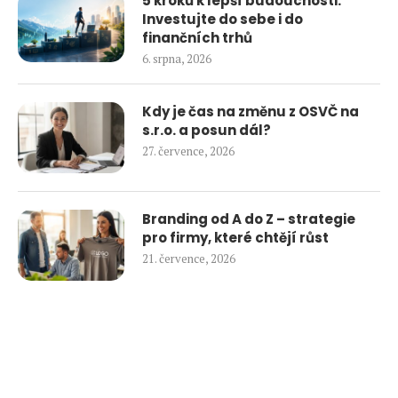
5 kroků k lepší budoucnosti.
Investujte do sebe i do
finančních trhů
6. srpna, 2026
Kdy je čas na změnu z OSVČ na
s.r.o. a posun dál?
27. července, 2026
Branding od A do Z – strategie
pro firmy, které chtějí růst
21. července, 2026