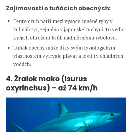
Zajímavosti o tuňácích obecných:
Tento druh patří mezi vysoce ceněné ryby v
kulinářství, zejména v japonské kuchyni. To vedlo
k jejich ohrožení kvůli nadměrnému rybolovu.
Tuňák obecný může díky svým fyziologickým
vlastnostem vytrvale plavat a lovit i v chladných
vodách.
4. Žralok mako (Isurus
oxyrinchus) – až 74 km/h