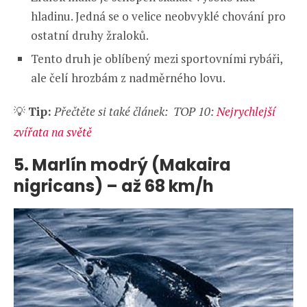
hladinu. Jedná se o velice neobvyklé chování pro
ostatní druhy žraloků.
Tento druh je oblíbený mezi sportovními rybáři,
ale čelí hrozbám z nadměrného lovu.
💡
Tip:
Přečtěte si také článek: TOP 10:
Nejrychlejší
zvířata na světě
5. Marlín modrý (Makaira
nigricans) – až 68 km/h