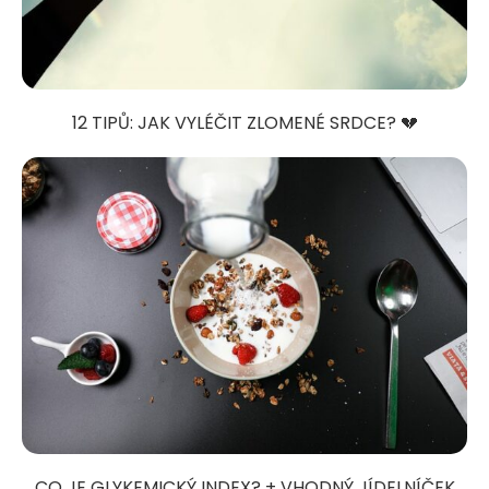
12 TIPŮ: JAK VYLÉČIT ZLOMENÉ SRDCE? 💔
CO JE GLYKEMICKÝ INDEX? + VHODNÝ JÍDELNÍČEK