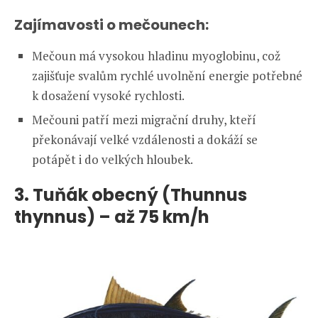
Zajímavosti o mečounech:
Mečoun má vysokou hladinu myoglobinu, což
zajišťuje svalům rychlé uvolnění energie potřebné
k dosažení vysoké rychlosti.
Mečouni patří mezi migrační druhy, kteří
překonávají velké vzdálenosti a dokáží se
potápět i do velkých hloubek.
3. Tuňák obecný (Thunnus
thynnus) – až 75 km/h