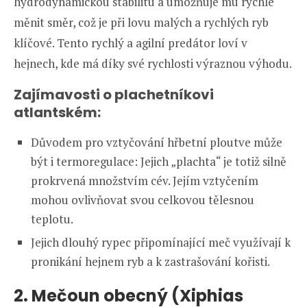
hydrodynamickou stabilitu a umožňuje mu rychle
měnit směr, což je při lovu malých a rychlých ryb
klíčové. Tento rychlý a agilní predátor loví v
hejnech, kde má díky své rychlosti výraznou výhodu.
Zajímavosti o plachetníkovi
atlantském:
Důvodem pro vztyčování hřbetní ploutve může
být i termoregulace: Jejich „plachta“ je totiž silně
prokrvená množstvím cév. Jejím vztyčením
mohou ovlivňovat svou celkovou tělesnou
teplotu.
Jejich dlouhý rypec připomínající meč využívají k
pronikání hejnem ryb a k zastrašování kořisti.
2. Mečoun obecný (Xiphias