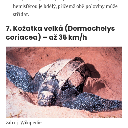
hemisférou je bdělý, přičemž obě poloviny může
střídat.
7. Kožatka velká (Dermochelys
coriacea) – až 35 km/h
Zdroj: Wikipedie