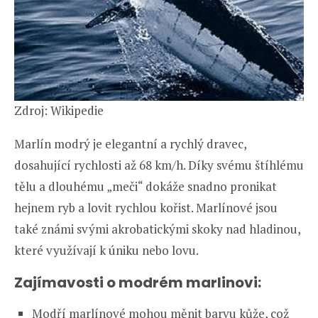
Zdroj: Wikipedie
Marlín modrý je elegantní a rychlý dravec,
dosahující rychlosti až 68 km/h. Díky svému štíhlému
tělu a dlouhému „meči“ dokáže snadno pronikat
hejnem ryb a lovit rychlou kořist. Marlínové jsou
také známi svými akrobatickými skoky nad hladinou,
které využívají k úniku nebo lovu.
Zajímavosti o modrém marlinovi:
Modří marlínové mohou měnit barvu kůže, což