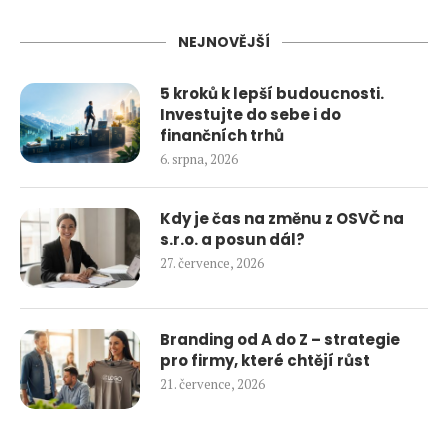
NEJNOVĚJŠÍ
5 kroků k lepší budoucnosti.
Investujte do sebe i do
finančních trhů
6. srpna, 2026
Kdy je čas na změnu z OSVČ na
s.r.o. a posun dál?
27. července, 2026
Branding od A do Z – strategie
pro firmy, které chtějí růst
21. července, 2026