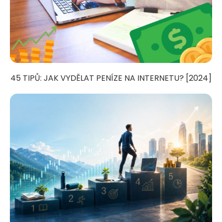
45 TIPŮ: JAK VYDĚLAT PENÍZE NA INTERNETU? [2024]