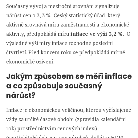
Současný vývoj a meziroční srovnání signalizuje
nárůst cen o 3, 3 %. Český statistický úřad, který
aktivně srovnává míru zaměstnanosti a ekonomické
aktivity, předpokládá míru
inflace ve výši 3,2 %.
O
výsledné výši míry inflace rozhodne poslední
čtvrtletí. Před koncem roku se předpokládá mírné
ekonomické oživení.
Jakým způsobem se měří inflace
a co způsobuje současný
nárůst?
Inflace je ekonomickou veličinou, kterou vyčíslujeme
vždy za určité časové období (zpravidla kalendářní
rok) prostřednictvím cenových indexů
(spotřebitelských cen, cen výrobců, deflátor HDP).