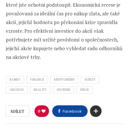
které jste ochotni podstoupit. Ekonomická recese je
považovaná za ideální čas pro nákup zlata, ale také
akcií, jejichž hodnota po překonání krize zpravidla
vzroste. Pro efektivní investice do akcií však
potřebujete mít určité povědomí o společnostech,
jejichž akcie kupujete nebo vyhledat radu odborníků
na akciové trhy.
BANKY
FINANCE
KRYPTOMĚNY
KURZY
OBCHOD
REALITY
SPOŘENÍ
ÚROK
0
Facebook
SDÍLET