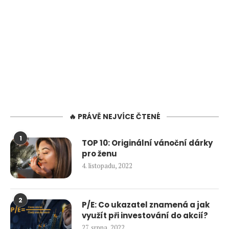
🔥 PRÁVĚ NEJVÍCE ČTENÉ
1
TOP 10: Originální vánoční dárky
pro ženu
4. listopadu, 2022
2
P/E: Co ukazatel znamená a jak
využít při investování do akcií?
27. srpna, 2022