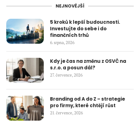
NEJNOVĚJŠÍ
5 kroků k lepší budoucnosti.
Investujte do sebe i do
finančních trhů
6. srpna, 2026
Kdy je čas na změnu z OSVČ na
s.r.o. a posun dál?
27. července, 2026
Branding od A do Z – strategie
pro firmy, které chtějí růst
21. července, 2026