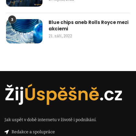
3
Blue chips aneb Rolls Royce mezi
akciemi
21. září, 2022
Jak uspět v době internetu v životě i podnikání.
Redakce a spolupráce