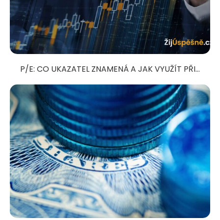
P/E: CO UKAZATEL ZNAMENÁ A JAK VYUŽÍT PŘI...