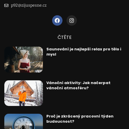
p92@zijuspesne.cz
ČTĚTE
Saunování je nejlepší relax pro tělo i
mysl
Vánoční aktivity: Jak načerpat
vánoční atmosféru?
Proč je zkrácený pracovní týden
budoucnost?