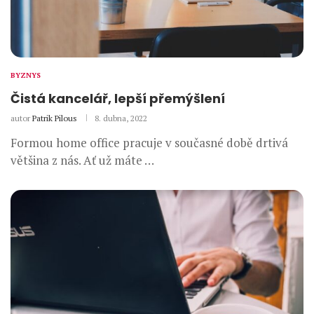
BYZNYS
Čistá kancelář, lepší přemýšlení
autor
Patrik Pilous
8. dubna, 2022
Formou home office pracuje v současné době drtivá
většina z nás. Ať už máte …