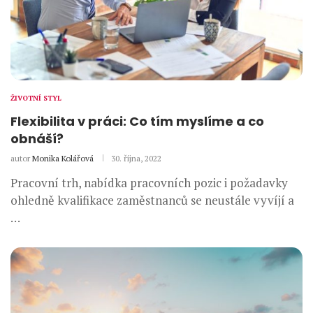
ŽIVOTNÍ STYL
Flexibilita v práci: Co tím myslíme a co
obnáší?
autor
Monika Kolářová
30. října, 2022
Pracovní trh, nabídka pracovních pozic i požadavky
ohledně kvalifikace zaměstnanců se neustále vyvíjí a
…