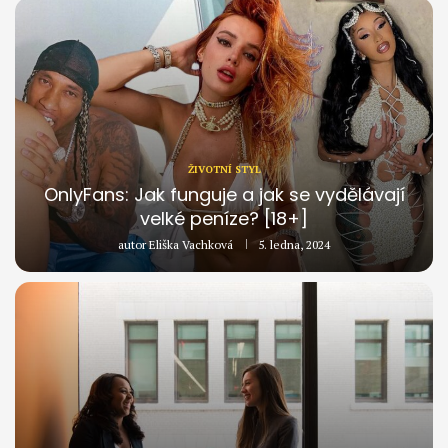
ŽIVOTNÍ STYL
OnlyFans: Jak funguje a jak se vydělávají
velké peníze? [18+]
autor
Eliška Vachková
5. ledna, 2024