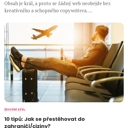
Obsah je král, a proto se žádný web neobejde bez
kreativního a schopného copywritera. …
ŽIVOTNÍ STYL
10 tipů: Jak se přestěhovat do
zahraničí/ciziny?