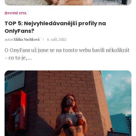
ŽIVOTNÍ STYL
TOP 5: Nejvyhledávanější profily na
OnlyFans?
autor
Eliška Vachková
6. září, 2022
O OnyFans už jsme se na tomto webu bavili několikrát
– co to je, …