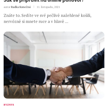
Jak se připravit na online pohovor?
autor
Radka Konečná
11. listopadu, 2021
Znáte to. Sedíte ve své pečlivě nažehlené košili,
nervózně si mnete ruce a v hlavě …
BYZNYS