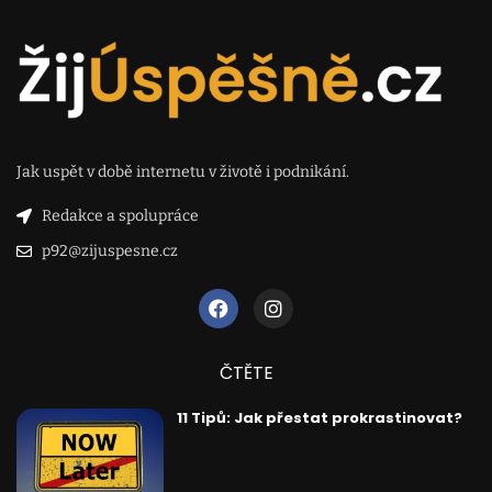
Jak uspět v době internetu v životě i podnikání.
Redakce a spolupráce
p92@zijuspesne.cz
ČTĚTE
11 Tipů: Jak přestat prokrastinovat?