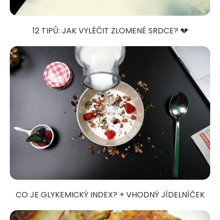
12 TIPŮ: JAK VYLÉČIT ZLOMENÉ SRDCE? 💔
CO JE GLYKEMICKÝ INDEX? + VHODNÝ JÍDELNÍČEK