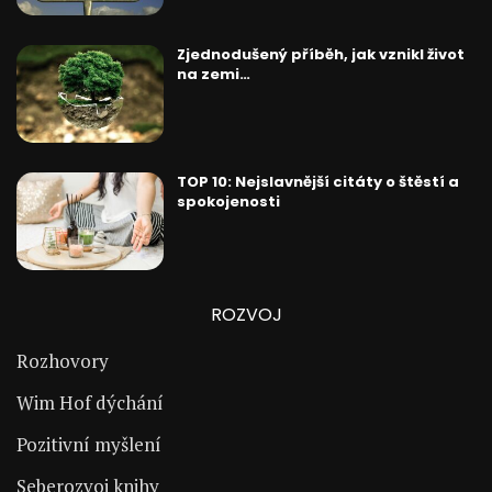
Zjednodušený příběh, jak vznikl život
na zemi…
TOP 10: Nejslavnější citáty o štěstí a
spokojenosti
ROZVOJ
Rozhovory
Wim Hof dýchání
Pozitivní myšlení
Seberozvoj knihy