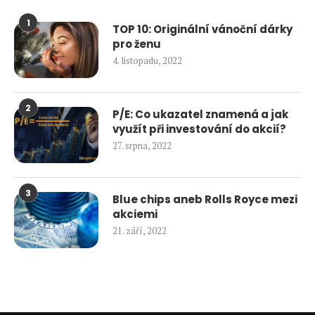
1
TOP 10: Originální vánoční dárky
pro ženu
4. listopadu, 2022
2
P/E: Co ukazatel znamená a jak
využít při investování do akcií?
27. srpna, 2022
3
Blue chips aneb Rolls Royce mezi
akciemi
21. září, 2022