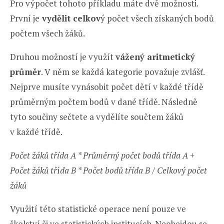
Pro výpočet tohoto příkladu máte dvě možnosti.
První je
vydělit celkov
ý počet všech získaných bodů
počtem všech žáků.
Druhou možností je využít
vážený aritmetický
průměr
. V něm se každá kategorie považuje zvlášť.
Nejprve musíte vynásobit počet dětí v každé třídě
průměrným počtem bodů v dané třídě. Následně
tyto součiny sečtete a vydělíte součtem žáků
v každé třídě.
Počet žáků třída A * Průměrný počet bodů třída A
+
Počet žáků tř
í
da B * Počet bodů třída B / Celkový počet
žáků
Využití této statistické operace není pouze ve
školství či ve statistických institucích. Neobejdou se