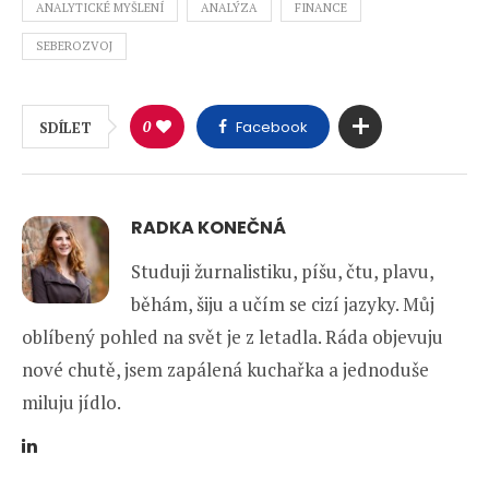
ANALYTICKÉ MYŠLENÍ
ANALÝZA
FINANCE
SEBEROZVOJ
0
Facebook
SDÍLET
RADKA KONEČNÁ
Studuji žurnalistiku, píšu, čtu, plavu,
běhám, šiju a učím se cizí jazyky. Můj
oblíbený pohled na svět je z letadla. Ráda objevuju
nové chutě, jsem zapálená kuchařka a jednoduše
miluju jídlo.