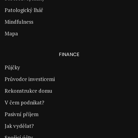
Patologický lhář
Mindfulness
Mapa
FINANCE
Půjčky
Průvodce investicemi
Rekonstrukce domu
V čem podnikat?
Pasivní příjem
Jak vydělat?
Spořicí účty