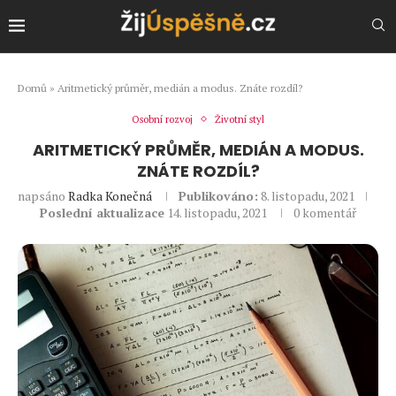
Domů
»
Aritmetický průměr, medián a modus. Znáte rozdíl?
Osobní rozvoj
Životní styl
ARITMETICKÝ PRŮMĚR, MEDIÁN A MODUS.
ZNÁTE ROZDÍL?
napsáno
Radka Konečná
Publikováno:
8. listopadu, 2021
Poslední aktualizace
14. listopadu, 2021
0 komentář