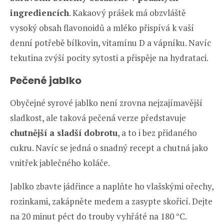
ingrediencích
. Kakaový prášek má obzvláště
vysoký obsah flavonoidů a mléko přispívá k vaší
denní potřebě bílkovin, vitamínu D a vápníku. Navíc
tekutina zvýší pocity sytosti a přispěje na hydrataci.
Pečené jablko
Obyčejné syrové jablko není zrovna nejzajímavější
sladkost, ale taková pečená verze představuje
chutnější a sladší dobrotu
, a to i bez přidaného
cukru. Navíc se jedná o snadný recept a chutná jako
vnitřek jablečného koláče.
Jablko zbavte jádřince a naplňte ho vlašskými ořechy,
rozinkami, zakápněte medem a zasypte skořicí. Dejte
na 20 minut péct do trouby vyhřáté na 180 °C.