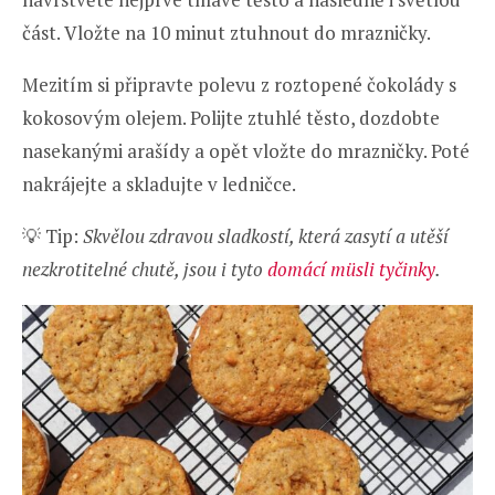
část. Vložte na 10 minut ztuhnout do mrazničky.
Mezitím si připravte polevu z roztopené čokolády s
kokosovým olejem. Polijte ztuhlé těsto, dozdobte
nasekanými arašídy a opět vložte do mrazničky. Poté
nakrájejte a skladujte v ledničce.
💡 Tip:
Skvělou zdravou sladkostí, která zasytí a utěší
nezkrotitelné chutě, jsou i tyto
domácí müsli tyčinky
.