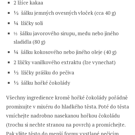
2 lžíce kakaa
½ šálku jemných ovesných vloček (cca 40 g)
¼ lžičky soli
⅓ šálku javorového sirupu, medu nebo jiného
sladidla (80 g)
¼ šálku kokosového nebo jiného oleje (40 g)
2 lžičky vanilkového extraktu (lze vynechat)
½ lžičky prášku do pečiva
½ šálku hořké čokolády
Všechny ingredience kromě hořké čokolády pořádně
promixujte v mixéru do hladkého těsta. Poté do těsta
vmíchejte nadrobno nasekanou hořkou čokoládu
(trochu si nechte stranou na povrch) a promíchejte.
Pak vlijte těsto do menší formy vystlané pečicím