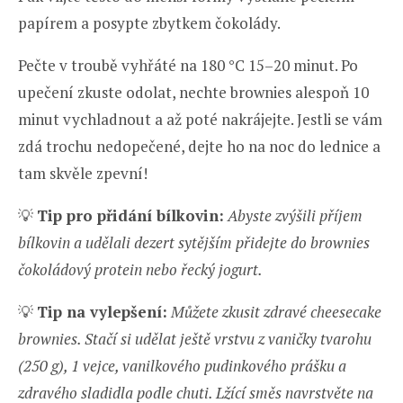
papírem a posypte zbytkem čokolády.
Pečte v troubě vyhřáté na 180 °C 15–20 minut. Po
upečení zkuste odolat, nechte brownies alespoň 10
minut vychladnout a až poté nakrájejte. Jestli se vám
zdá trochu nedopečené, dejte ho na noc do lednice a
tam skvěle zpevní!
💡
Tip pro přidání bílkovin:
Abyste zvýšili příjem
bílkovin a udělali dezert sytějším přidejte do brownies
čokoládový protein nebo řecký jogurt.
💡
Tip na vylepšení:
Můžete zkusit zdravé cheesecake
brownies. Stačí si udělat ještě vrstvu z vaničky tvarohu
(250 g), 1 vejce, vanilkového pudinkového prášku a
zdravého sladidla podle chuti. Lžící směs navrstvěte na