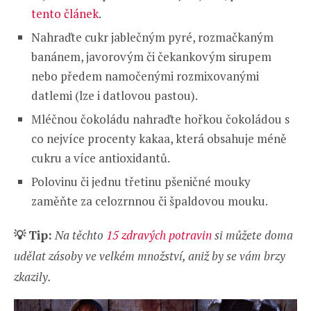
tento článek
.
Nahraďte cukr jablečným pyré, rozmačkaným
banánem, javorovým či čekankovým sirupem
nebo předem namočenými rozmixovanými
datlemi (lze i datlovou pastou).
Mléčnou čokoládu nahraďte hořkou čokoládou s
co nejvíce procenty kakaa, která obsahuje méně
cukru a více antioxidantů.
Polovinu či jednu třetinu pšeničné mouky
zaměňte za celozrnnou či špaldovou mouku.
💡
Tip:
Na těchto
15 zdravých potravin
si můžete doma
udělat zásoby ve velkém množství, aniž by se vám brzy
zkazily.