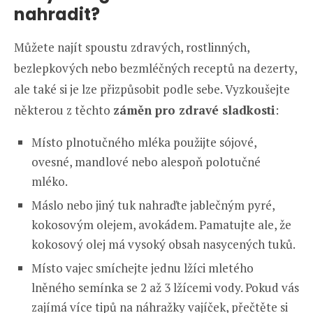
nahradit?
Můžete najít spoustu zdravých, rostlinných,
bezlepkových nebo bezmléčných receptů na dezerty,
ale také si je lze přizpůsobit podle sebe. Vyzkoušejte
některou z těchto
záměn pro zdravé sladkosti
:
Místo plnotučného mléka použijte sójové,
ovesné, mandlové nebo alespoň polotučné
mléko.
Máslo nebo jiný tuk nahraďte jablečným pyré,
kokosovým olejem, avokádem. Pamatujte ale, že
kokosový olej má vysoký obsah nasycených tuků.
Místo vajec smíchejte jednu lžíci mletého
lněného semínka se 2 až 3 lžícemi vody. Pokud vás
zajímá více tipů na náhražky vajíček, přečtěte si