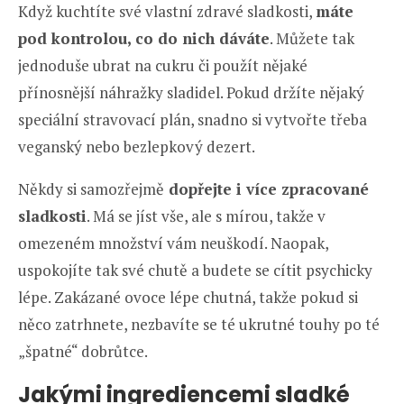
Když kuchtíte své vlastní zdravé sladkosti,
máte
pod kontrolou, co do nich dáváte
. Můžete tak
jednoduše ubrat na cukru či použít nějaké
přínosnější náhražky sladidel. Pokud držíte nějaký
speciální stravovací plán, snadno si vytvořte třeba
veganský nebo bezlepkový dezert.
Někdy si samozřejmě
dopřejte i více zpracované
sladkosti
. Má se jíst vše, ale s mírou, takže v
omezeném množství vám neuškodí. Naopak,
uspokojíte tak své chutě a budete se cítit psychicky
lépe. Zakázané ovoce lépe chutná, takže pokud si
něco zatrhnete, nezbavíte se té ukrutné touhy po té
„špatné“ dobrůtce.
Jakými ingrediencemi sladké