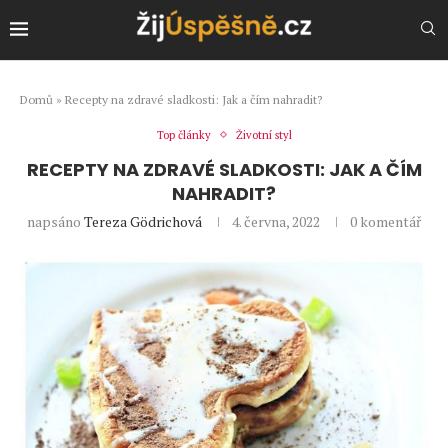
Domů
»
Recepty na zdravé sladkosti: Jak a čím nahradit?
Top články
Životní styl
RECEPTY NA ZDRAVÉ SLADKOSTI: JAK A ČÍM
NAHRADIT?
napsáno
Tereza Gödrichová
4. června, 2022
0 komentář