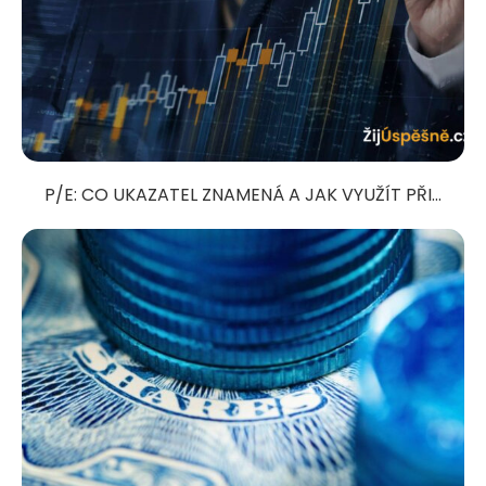
P/E: CO UKAZATEL ZNAMENÁ A JAK VYUŽÍT PŘI...