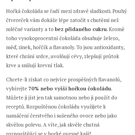
Hořká čokoláda se řadí mezi zdravé sladkosti. Pouhý
čtvereček vám dokáže lépe zatočit s chutěmi než
mléčné varianty a to
bez přidaného cukru
. Kromě
toho vysokoprocentní čokoláda obsahuje železo,
měď, zinek, hořčík a flavanoly. To jsou antioxidanty,
které chrání srdce, uvolňují cévy, zlepšují průtok
krve a snižují krevní tlak.
Chcete-li získat co nejvíce prospěšných flavanolů,
vybírejte
70% nebo vyšší hořkou čokoládu
.
Můžete ji jíst jen tak samotnou nebo ji použít do
receptů. Rozpuštěnou čokoládu využijete k
namáčení čerstvého i sušeného ovoce nebo jako
skvělou polevu. A víte, jak skvěle chutná
rozpouštějící se v horké ovesné kaši?