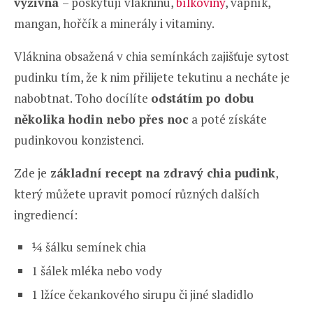
výživná
– poskytují vlákninu,
bílkoviny
, vápník,
mangan, hořčík a minerály i vitaminy.
Vláknina obsažená v chia semínkách zajišťuje sytost
pudinku tím, že k nim přilijete tekutinu a necháte je
nabobtnat. Toho docílíte
odstátím po dobu
několika hodin nebo přes noc
a poté získáte
pudinkovou konzistenci.
Zde je
základní recept na zdravý chia pudink
,
který můžete upravit pomocí různých dalších
ingrediencí:
¼ šálku semínek chia
1 šálek mléka nebo vody
1 lžíce čekankového sirupu či jiné sladidlo