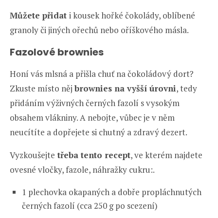
Můžete přidat
i kousek hořké čokolády, oblíbené
granoly či jiných ořechů nebo oříškového másla.
Fazolové brownies
Honí vás mlsná a přišla chuť na čokoládový dort?
Zkuste místo něj
brownies na vyšší úrovni
, tedy
přidáním výživných černých fazolí s vysokým
obsahem vlákniny. A nebojte, vůbec je v něm
neucítíte a dopřejete si chutný a zdravý dezert.
Vyzkoušejte
třeba tento recept
, ve kterém najdete
ovesné vločky, fazole, náhražky cukru:.
1 plechovka okapaných a dobře propláchnutých
černých fazolí (cca 250 g po scezení)