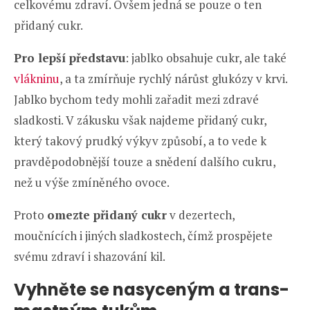
celkovému zdraví. Ovšem jedná se pouze o ten
přidaný cukr.
Pro lepší představu
: jablko obsahuje cukr, ale také
vlákninu
, a ta zmírňuje rychlý nárůst glukózy v krvi.
Jablko bychom tedy mohli zařadit mezi zdravé
sladkosti. V zákusku však najdeme přidaný cukr,
který takový prudký výkyv způsobí, a to vede k
pravděpodobnější touze a snědení dalšího cukru,
než u výše zmíněného ovoce.
Proto
omezte přidaný cukr
v dezertech,
moučnících i jiných sladkostech, čímž prospějete
svému zdraví i shazování kil.
Vyhněte se nasyceným a trans-