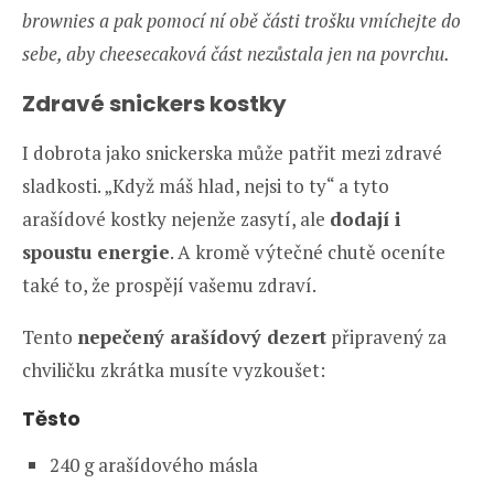
brownies a pak pomocí ní obě části trošku vmíchejte do
sebe, aby cheesecaková část nezůstala jen na povrchu.
Zdravé snickers kostky
I dobrota jako snickerska může patřit mezi zdravé
sladkosti. „Když máš hlad, nejsi to ty“ a tyto
arašídové kostky nejenže zasytí, ale
dodají i
spoustu energie
. A kromě výtečné chutě oceníte
také to, že prospějí vašemu zdraví.
Tento
nepečený arašídový dezert
připravený za
chviličku zkrátka musíte vyzkoušet:
Těsto
240 g arašídového másla