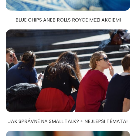
BLUE CHIPS ANEB ROLLS ROYCE MEZI AKCIEMI
JAK SPRÁVNĚ NA SMALL TALK? + NEJLEPŠÍ TÉMATA!