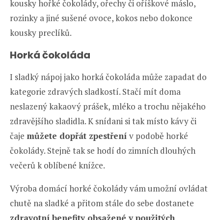
kousky hořké čokolády, ořechy či oříškové máslo,
rozinky a jiné sušené ovoce, kokos nebo dokonce
kousky preclíků.
Horká čokoláda
I sladký nápoj jako horká čokoláda může zapadat do
kategorie zdravých sladkostí. Stačí mít doma
neslazený kakaový prášek, mléko a trochu nějakého
zdravějšího sladidla. K snídani si tak místo kávy či
čaje
můžete dopřát zpestření
v podobě horké
čokolády. Stejně tak se hodí do zimních dlouhých
večerů k oblíbené knížce.
Výroba domácí horké čokolády vám umožní ovládat
chutě na sladké a přitom stále do sebe dostanete
zdravotní benefity obsažené v použitých