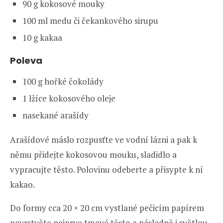
90 g kokosové mouky
100 ml medu či čekankového sirupu
10 g kakaa
Poleva
100 g hořké čokolády
1 lžíce kokosového oleje
nasekané arašídy
Arašídové máslo rozpusťte ve vodní lázni a pak k
němu přidejte kokosovou mouku, sladidlo a
vypracujte těsto. Polovinu odeberte a přisypte k ní
kakao.
Do formy cca 20 × 20 cm vystlané pečicím papírem
navrstvěte nejprve tmavé těsto a následně i světlou