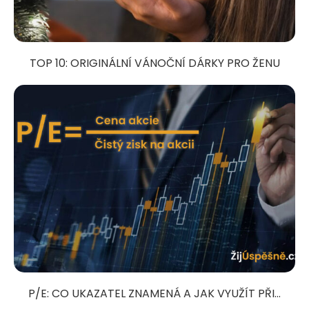
TOP 10: ORIGINÁLNÍ VÁNOČNÍ DÁRKY PRO ŽENU
P/E: CO UKAZATEL ZNAMENÁ A JAK VYUŽÍT PŘI...