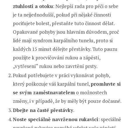
ztuhlosti a otoku
: Nejlepší rada pro péči o sebe
je ta nejjednodušší, pokud při nějaké činnosti
pociťujete bolest, přestaňte tuto činnost dělat.
Opakované pohyby jsou hlavním důvodem, proč
lidé mají syndrom karpálního tunelu, proto si
každých 15 minut dělejte přestávky. Tuto pauzu
použijte k procvičování rukou a zápěstí,
„vytřesení“ rukou nebo zavrtění prsty.
Pokud potřebujete v práci vykonávat pohyb,
který poškozuje váš karpální tunel,
promluvte si
se svým zaměstnavatelem
o možnostech
změny, i v případě, že by měly být pouze dočasné.
Dbejte na časté přestávky
.
Noste speciálně navrženou rukavici
: speciálně
navržená rukavice pomáhá udržet vaše zápěstí