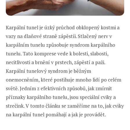
Karpální tunel je úzký průchod obklopený kostmi a
vazy na dlaňové straně zápěstíi. Stlačený nerv v
karpálním tunelu způsobuje syndrom karpálního
tunelu. Tato komprese vede k bolesti, slabosti,
necitlivosti a brnění v prstech, zápěstí a paži.
Karpální tunelový syndrom je běžným
onemocněním, které postihuje mnoho lidí po celém
světě. Jedním z efektivních způsobů, jak zmírnit
příznaky karpálního tunelu, jsou speciální cviky a
strečink. V tomto článku se zaměříme na to, jak cviky
na karpální tunel pomáhají a jak je provádět.