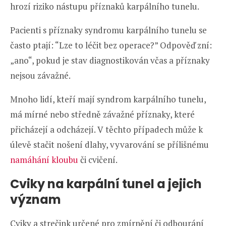
hrozí riziko nástupu příznaků karpálního tunelu.
Pacienti s příznaky syndromu karpálního tunelu se
často ptají: “Lze to léčit bez operace?” Odpověď zní:
„ano“, pokud je stav diagnostikován včas a příznaky
nejsou závažné.
Mnoho lidí, kteří mají syndrom karpálního tunelu,
má mírné nebo středně závažné příznaky, které
přicházejí a odcházejí. V těchto případech může k
úlevě stačit nošení dlahy, vyvarování se přílišnému
namáhání kloubu
či cvičení.
Cviky na karpální tunel a jejich
význam
Cviky a strečink určené pro zmírnění či odbourání