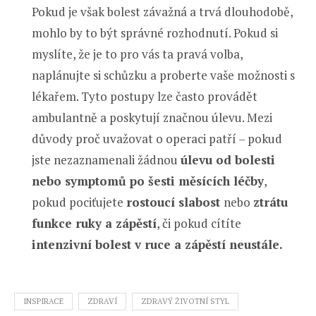
Pokud je však bolest závažná a trvá dlouhodobě,
mohlo by to být správné rozhodnutí. Pokud si
myslíte, že je to pro vás ta pravá volba,
naplánujte si schůzku a proberte vaše možnosti s
lékařem. Tyto postupy lze často provádět
ambulantně a poskytují značnou úlevu. Mezi
důvody proč uvažovat o operaci patří – pokud
jste nezaznamenali žádnou
úlevu od bolesti
nebo symptomů po šesti měsících léčby
,
pokud pociťujete
rostoucí slabost
nebo
ztrátu
funkce ruky a zápěstí
, či pokud cítíte
intenzivní bolest v ruce a zápěstí neustále.
INSPIRACE
ZDRAVÍ
ZDRAVÝ ŽIVOTNÍ STYL