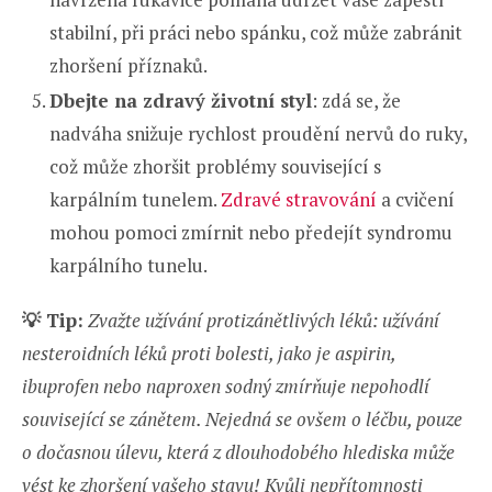
stabilní, při práci nebo spánku, což může zabránit
zhoršení příznaků.
Dbejte na zdravý životní styl
: zdá se, že
nadváha snižuje rychlost proudění nervů do ruky,
což může zhoršit problémy související s
karpálním tunelem.
Zdravé stravování
a cvičení
mohou pomoci zmírnit nebo předejít syndromu
karpálního tunelu.
💡
Tip:
Zvažte užívání protizánětlivých léků: užívání
nesteroidních léků proti bolesti, jako je aspirin,
ibuprofen nebo naproxen sodný zmírňuje nepohodlí
související se zánětem. Nejedná se ovšem o léčbu, pouze
o dočasnou úlevu, která z dlouhodobého hlediska může
vést ke zhoršení vašeho stavu! Kvůli nepřítomnosti