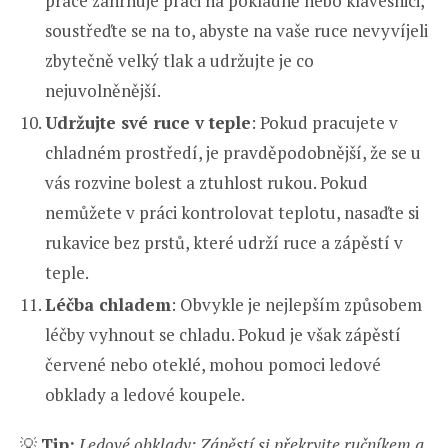
práce zahrnuje práci na pokladně nebo klávesnici,
soustřeďte se na to, abyste na vaše ruce nevyvíjeli
zbytečně velký tlak a udržujte je co
nejuvolněnější.
Udržujte své ruce v teple
: Pokud pracujete v
chladném prostředí, je pravděpodobnější, že se u
vás rozvine bolest a ztuhlost rukou. Pokud
nemůžete v práci kontrolovat teplotu, nasaďte si
rukavice bez prstů, které udrží ruce a zápěstí v
teple.
Léčba chladem
: Obvykle je nejlepším způsobem
léčby vyhnout se chladu. Pokud je však zápěstí
červené nebo oteklé, mohou pomoci ledové
obklady a ledové koupele.
💡
Tip:
Ledové obklady: Zápěstí si překryjte ručníkem a