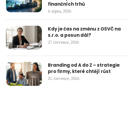
finančních trhů
6. srpna, 2026
Kdy je čas na změnu z OSVČ na
s.r.o. a posun dál?
27. července, 2026
Branding od A do Z – strategie
pro firmy, které chtějí růst
21. července, 2026