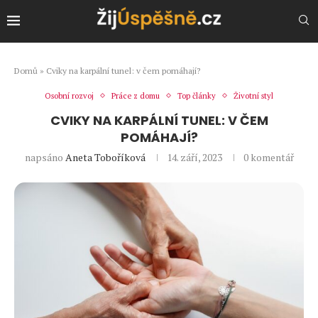
Domů
»
Cviky na karpální tunel: v čem pomáhají?
Osobní rozvoj
Práce z domu
Top články
Životní styl
CVIKY NA KARPÁLNÍ TUNEL: V ČEM
POMÁHAJÍ?
napsáno
Aneta Toboříková
14. září, 2023
0 komentář