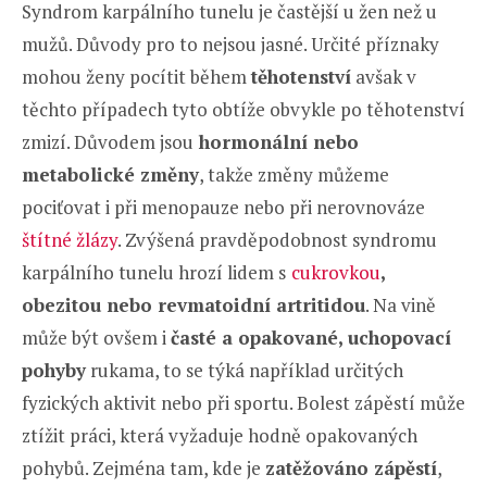
Syndrom karpálního tunelu je častější u žen než u
mužů. Důvody pro to nejsou jasné. Určité příznaky
mohou ženy pocítit během
těhotenství
avšak v
těchto případech tyto obtíže obvykle po těhotenství
zmizí. Důvodem jsou
hormonální nebo
metabolické změny
, takže změny můžeme
pociťovat i při menopauze nebo při nerovnováze
štítné žlázy
. Zvýšená pravděpodobnost syndromu
karpálního tunelu hrozí lidem s
cukrovkou
,
obezitou nebo revmatoidní artritidou
. Na vině
může být ovšem i
časté a opakované, uchopovací
pohyby
rukama, to se týká například určitých
fyzických aktivit nebo při sportu. Bolest zápěstí může
ztížit práci, která vyžaduje hodně opakovaných
pohybů. Zejména tam, kde je
zatěžováno zápěstí
,