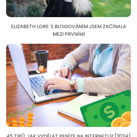
ELIZABETH LORE: S BLOGOVÁNÍM JSEM ZAČÍNALA
MEZI PRVNÍMI
45 TIPŮ: JAK VYDĚLAT PENÍZE NA INTERNETU? [2024]