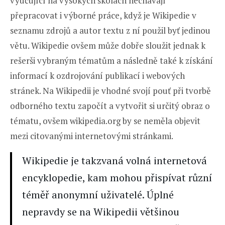
vyučující na vysokých školách nechávají
přepracovat i výborné práce, když je Wikipedie v
seznamu zdrojů a autor textu z ní použil byť jedinou
větu. Wikipedie ovšem může dobře sloužit jednak k
rešerši vybraným tématům a následně také k získání
informací k ozdrojování publikací i webových
stránek. Na Wikipedii je vhodné svojí pouť při tvorbě
odborného textu započít a vytvořit si určitý obraz o
tématu, ovšem wikipedia.org by se neměla objevit
mezi citovanými internetovými stránkami.
Wikipedie je takzvaná volná internetová
encyklopedie, kam mohou přispívat různí
téměř anonymní uživatelé. Úplné
nepravdy se na Wikipedii většinou