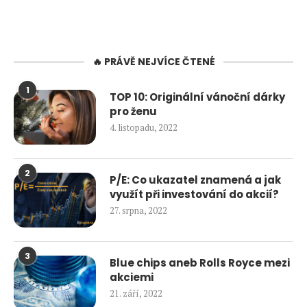
🔥 PRÁVĚ NEJVÍCE ČTENÉ
1
TOP 10: Originální vánoční dárky
pro ženu
4. listopadu, 2022
2
P/E: Co ukazatel znamená a jak
využít při investování do akcií?
27. srpna, 2022
3
Blue chips aneb Rolls Royce mezi
akciemi
21. září, 2022