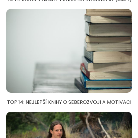
TOP 14: NEJLEPŠÍ KNIHY O SEBEROZVOJI A MOTIVACI