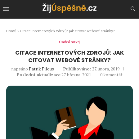
Domů
»
Citace internetových zdrojů: Jak citovat webové stránky?
Osobní rozvoj
CITACE INTERNETOVÝCH ZDROJŮ: JAK
CITOVAT WEBOVÉ STRÁNKY?
napsáno
Patrik Pilous
Publikováno:
27. února, 2019
Poslední aktualizace
27. března, 2021
0 komentář