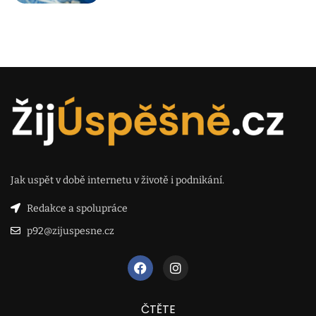
Jak uspět v době internetu v životě i podnikání.
Redakce a spolupráce
p92@zijuspesne.cz
ČTĚTE