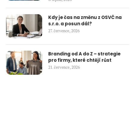
Kdy je čas na změnu z OSVČ na
s.r.o. a posun dál?
27. července, 2026
Branding od A do Z – strategie
pro firmy, které chtějí růst
21. července, 2026