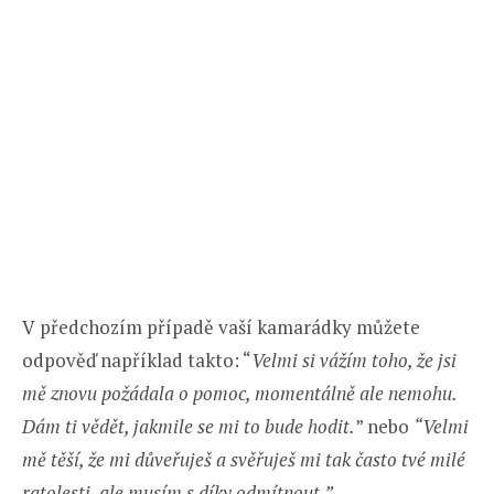
V předchozím případě vaší kamarádky můžete
odpověď například takto: “
Velmi si vážím toho, že jsi
mě znovu požádala o pomoc, momentálně ale nemohu.
Dám ti vědět, jakmile se mi to bude hodit.
” nebo
“Velmi
mě těší, že mi důveřuješ a svěřuješ mi tak často tvé milé
ratolesti, ale musím s díky odmítnout.”
.