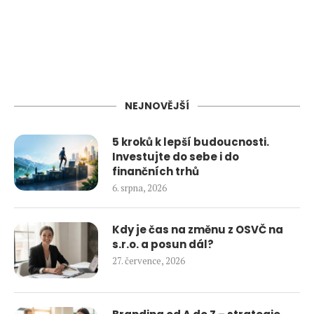
NEJNOVĚJŠÍ
5 kroků k lepší budoucnosti.
Investujte do sebe i do
finančních trhů
6. srpna, 2026
Kdy je čas na změnu z OSVČ na
s.r.o. a posun dál?
27. července, 2026