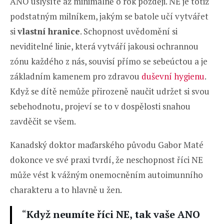
ANO uslyšíte až minimálně o rok později. NE je totiž
podstatným milníkem, jakým se batole učí vytvářet
si
vlastní hranice
. Schopnost uvědomění si
neviditelné linie, která vytváří jakousi ochrannou
zónu každého z nás, souvisí přímo se sebeúctou a je
základním kamenem pro zdravou
duševní hygienu
.
Když se dítě nemůže přirozeně naučit udržet si svou
sebehodnotu, projeví se to v dospělosti snahou
zavděčit se všem.
Kanadský doktor maďarského původu Gabor Maté
dokonce ve své praxi tvrdí, že neschopnost říci NE
může vést k vážným onemocněním autoimunního
charakteru a to hlavně u žen.
“
Když neumíte říci NE, tak vaše ANO