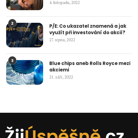
4. listopadu, 2022
2
P/E: Co ukazatel znamená a jak
využít při investování do akcií?
27. srpna, 2022
3
Blue chips aneb Rolls Royce mezi
akciemi
21. září, 2022