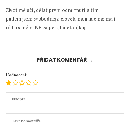
Život mě učí, dělat první odmítnutí a tím
padem jsem svobodnejsi člověk, moji lidé mě mají
rádi i s mými NE..super článek děkuji
PŘIDAT KOMENTÁŘ →
Hodnocení: