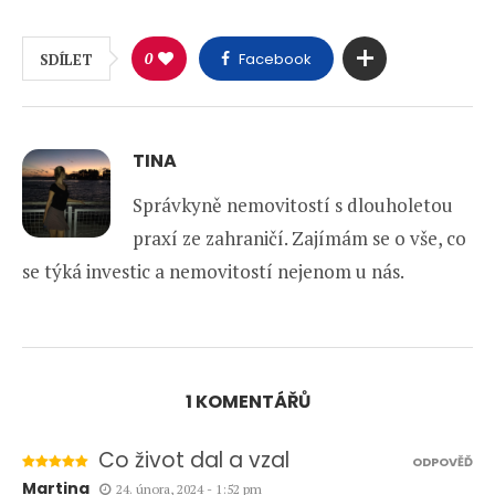
0
Facebook
SDÍLET
TINA
Správkyně nemovitostí s dlouholetou
praxí ze zahraničí. Zajímám se o vše, co
se týká investic a nemovitostí nejenom u nás.
1 KOMENTÁŘŮ
Co život dal a vzal
ODPOVĚĎ
Martina
24. února, 2024 - 1:52 pm