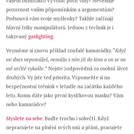
vašem odmítnutí vyvolat pocit viny? Nevěnuje
pozornost vašim připomínkám a argumentům?
Podsouvá vám svoje myšlenky? Takhle začínají
hlavní triky manipulátorů. Jednou z technik je i
takzvaný
gaslighting
.
Vezměme si znovu příklad zoufalé kamarádky. “
Když
mi dnes nepomůžeš, nemůžu s ním jít do kina a on se na
mě určitě vykašle.
” Nejste zodpovědná za osobní život
druhých. Vy jste teď priorita. Vzpomeňte si na
bezpečnostní trénink v letadle na začátku každého
letu. Komu dáte jako první kyslíkovou masku? Vám
nebo kamarádce?
Myslete na sebe
. Buďte trochu i sobečtí. Když
nepracujete na plnění svých snů a přání, pracujete