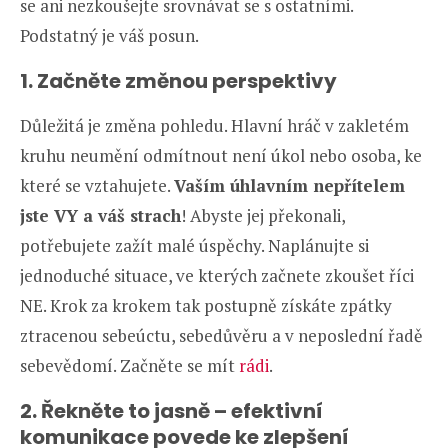
se ani nezkoušejte srovnávat se s ostatními.
Podstatný je váš posun.
1. Začněte změnou perspektivy
Důležitá je změna pohledu. Hlavní hráč v zakletém
kruhu neumění odmítnout není úkol nebo osoba, ke
které se vztahujete.
Vaším úhlavním nepřítelem
jste VY a váš strach
! Abyste jej překonali,
potřebujete zažít malé úspěchy. Naplánujte si
jednoduché situace, ve kterých začnete zkoušet říci
NE. Krok za krokem tak postupně získáte zpátky
ztracenou sebeúctu, sebedůvěru a v neposlední řadě
sebevědomí. Začněte se mít
rádi
.
2. Řekněte to jasně – efektivní
komunikace povede ke zlepšení