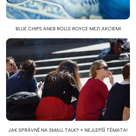
BLUE CHIPS ANEB ROLLS ROYCE MEZI AKCIEMI
JAK SPRÁVNĚ NA SMALL TALK? + NEJLEPŠÍ TÉMATA!