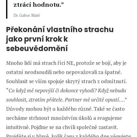
ztrácí hodnotu.”
Dr. Gabor Maté
Překonání vlastního strachu
jako první krok k
sebeuvědomění
Mnoho lidí má strach říci NE, protože se bojí, aby je
ostatní neodsoudili nebo nepovažovali za špatné.
Souhlasit se vším spojuje skrytý strach z odmítnutí.
“
Co když mě nepovýší či dokonce vyhodí? Když nebudu
souhlasit, ztratím přátele. Partner mě určitě opustí.
…”
Důvody mohou být u každého různé. Také se často
necháme strhnout množstvím úkolů a reagujeme
intuitivně. Pojďme se na chvíli společně zastavit.
Projděte si v hlavě, kolik času z každého dne věnujete