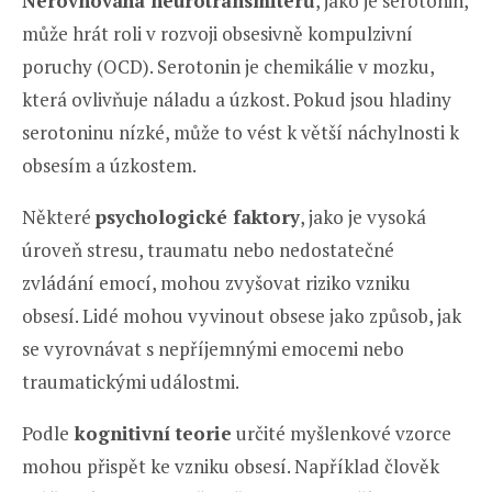
Nerovnováha neurotransmiterů
, jako je serotonin,
může hrát roli v rozvoji obsesivně kompulzivní
poruchy (OCD). Serotonin je chemikálie v mozku,
která ovlivňuje náladu a úzkost. Pokud jsou hladiny
serotoninu nízké, může to vést k větší náchylnosti k
obsesím a úzkostem.
Některé
psychologické faktory
, jako je vysoká
úroveň stresu, traumatu nebo nedostatečné
zvládání emocí, mohou zvyšovat riziko vzniku
obsesí. Lidé mohou vyvinout obsese jako způsob, jak
se vyrovnávat s nepříjemnými emocemi nebo
traumatickými událostmi.
Podle
kognitivní teorie
určité myšlenkové vzorce
mohou přispět ke vzniku obsesí. Například člověk