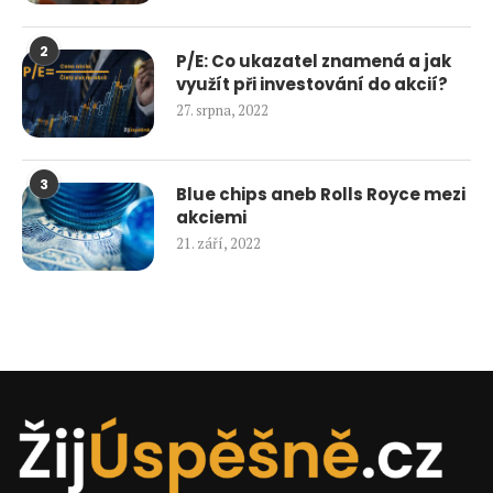
2
P/E: Co ukazatel znamená a jak
využít při investování do akcií?
27. srpna, 2022
3
Blue chips aneb Rolls Royce mezi
akciemi
21. září, 2022