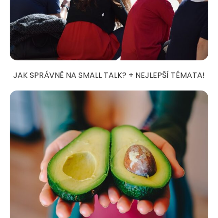
JAK SPRÁVNĚ NA SMALL TALK? + NEJLEPŠÍ TÉMATA!