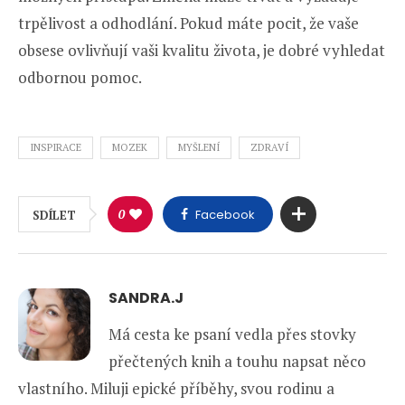
trpělivost a odhodlání. Pokud máte pocit, že vaše
obsese ovlivňují vaši kvalitu života, je dobré vyhledat
odbornou pomoc.
INSPIRACE
MOZEK
MYŠLENÍ
ZDRAVÍ
0
Facebook
SDÍLET
SANDRA.J
Má cesta ke psaní vedla přes stovky
přečtených knih a touhu napsat něco
vlastního. Miluji epické příběhy, svou rodinu a