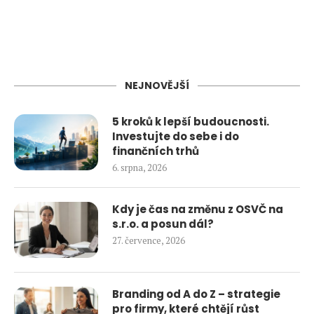
NEJNOVĚJŠÍ
5 kroků k lepší budoucnosti.
Investujte do sebe i do
finančních trhů
6. srpna, 2026
Kdy je čas na změnu z OSVČ na
s.r.o. a posun dál?
27. července, 2026
Branding od A do Z – strategie
pro firmy, které chtějí růst