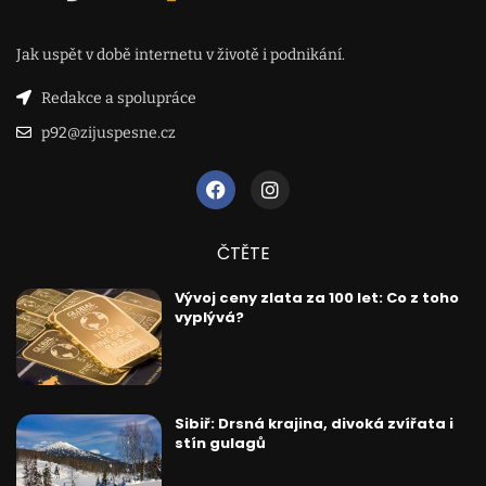
Jak uspět v době internetu v životě i podnikání.
Redakce a spolupráce
p92@zijuspesne.cz
ČTĚTE
Vývoj ceny zlata za 100 let: Co z toho
vyplývá?
Sibiř: Drsná krajina, divoká zvířata i
stín gulagů