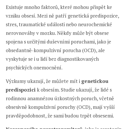
Existuje mnoho faktorů, které mohou přispět ke
vzniku obsesí. Mezi ně patří genetická predispozice,
stres, traumatické události nebo neurochemické
nerovnováhy v mozku. Někdy může být obsese
spojena s určitými duševními poruchami, jako je
obsedantně-kompulzivní porucha (OCD), ale
vyskytuje se i u lidí bez diagnostikovaných
psychických onemocnění.
Výzkumy ukazují, že můžete mít i
genetickou
predispozici
k obsesím. Studie ukazují, že lidé s
rodinnou anamnézou úzkostných poruch, včetně
obsesivně kompulzivní poruchy (OCD), mají vyšší
pravděpodobnost, že sami budou trpět obsesemi.