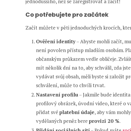
jednoduššího, než se zaregistrovat a začít!
Co potřebujete pro začátek
Začít můžete v pěti jednoduchých krocích, kt
Ověření identity
– Abyste mohli začít, m
není povolen přístup mladším osobám. Plat
občanským průkazem vedle obličeje. Zvlá
mít několik dní na to, aby schválil, zda j
vydávat svůj obsah, měli byste si založit pr
schválení, může to chvíli trvat.
Nastavení profilu
– Jakmile bude identita
profilový obrázek, úvodní video, které o 
přidat své
platební údaje
, aby vám mohly 
vydělaných peněz bere
provizi 20 %
.
Přidání sociálních sítí
– Pokud máte
soci