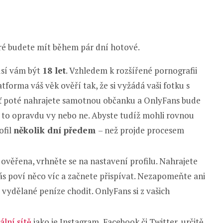
eré budete mít během pár dní hotové.
usí vám být
18 let
. Vzhledem k rozšířené pornografii
forma váš věk ověří tak, že si vyžádá vaši fotku s
šť poté nahrajete samotnou občanku a OnlyFans bude
ste to opravdu vy nebo ne. Abyste tudíž mohli rovnou
ofil
několik dní předem
– než projde procesem
 ověřena, vrhněte se na nastavení profilu. Nahrajete
vás poví něco víc a začnete přispívat. Nezapomeňte ani
vydělané peníze chodit. OnlyFans si z vašich
ální sítě
jako je Instagram, Facebook či Twitter, určitě