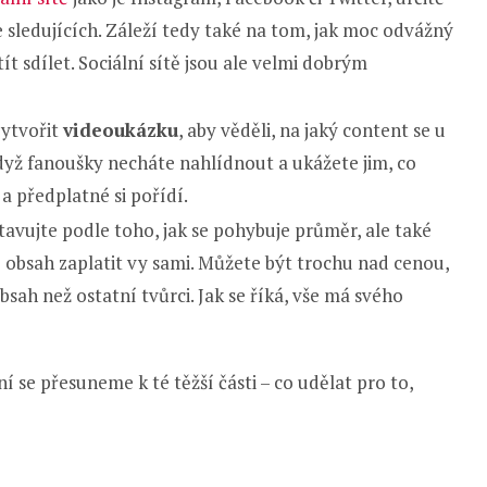
íce sledujících. Záleží tedy také na tom, jak moc odvážný
t sdílet. Sociální sítě jsou ale velmi dobrým
vytvořit
videoukázku
, aby věděli, na jaký content se u
dyž fanoušky necháte nahlídnout a ukážete jim, co
a předplatné si pořídí.
avujte podle toho, jak se pohybuje průměr, ale také
ůj obsah zaplatit vy sami. Můžete být trochu nad cenou,
bsah než ostatní tvůrci. Jak se říká, vše má svého
í se přesuneme k té těžší části – co udělat pro to,