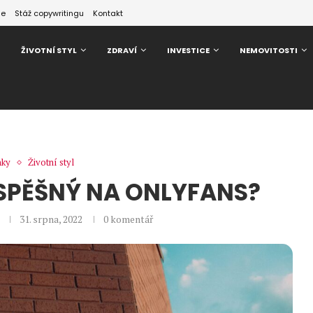
ze
Stáž copywritingu
Kontakt
ŽIVOTNÍ STYL
ZDRAVÍ
INVESTICE
NEMOVITOSTI
nky
Životní styl
ÚSPĚŠNÝ NA ONLYFANS?
31. srpna, 2022
0 komentář