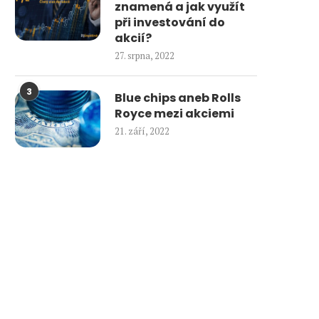
znamená a jak využít
při investování do
akcií?
27. srpna, 2022
3
Blue chips aneb Rolls
Royce mezi akciemi
21. září, 2022