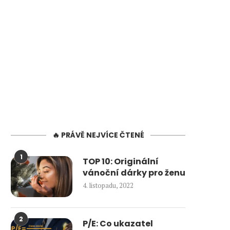
🔥 PRÁVĚ NEJVÍCE ČTENÉ
1
TOP 10: Originální
vánoční dárky pro ženu
4. listopadu, 2022
2
P/E: Co ukazatel