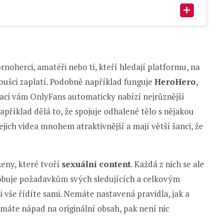
rnoherci, amatéři nebo ti, kteří hledají platformu, na
noušci zaplatí. Podobně například funguje
HeroHero
,
straci vám OnlyFans automaticky nabízí nejrůznější
apříklad dělá to, že spojuje odhalené tělo s nějakou
jejich videa mnohem atraktivnější a mají větší šanci, že
ženy, které tvoří
sexuální content
. Každá z nich se ale
ůsobuje požadavkům svých sledujících a celkovým
si vše řídíte sami. Nemáte nastavená pravidla, jak a
li máte nápad na originální obsah, pak není nic