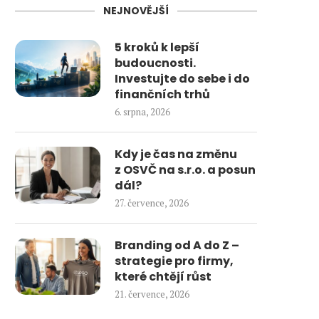
NEJNOVĚJŠÍ
5 kroků k lepší
budoucnosti.
Investujte do sebe i do
finančních trhů
6. srpna, 2026
Kdy je čas na změnu
z OSVČ na s.r.o. a posun
dál?
27. července, 2026
Branding od A do Z –
strategie pro firmy,
které chtějí růst
21. července, 2026