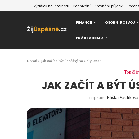
Výdělek na internetu
Podnikání
Srovnání půjček
Recen
FINANCE
OSOBNÍ ROZVOJ
PRÁCE Z DOMU
Domů
»
Jak začít a být úspěšný na OnlyFans?
Top člá
JAK ZAČÍT A BÝT 
napsáno
Eliška Vachková