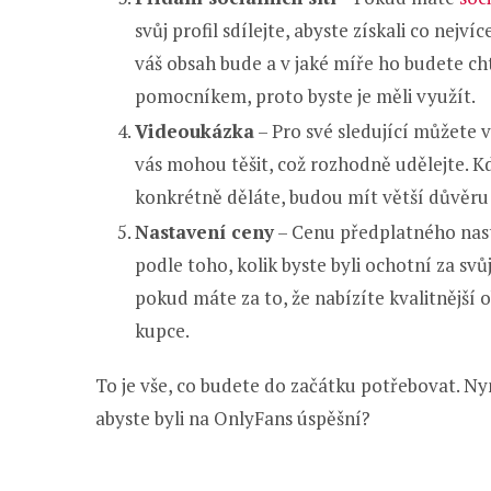
svůj profil sdílejte, abyste získali co nejv
váš obsah bude a v jaké míře ho budete chtí
pomocníkem, proto byste je měli využít.
Videoukázka
– Pro své sledující můžete 
vás mohou těšit, což rozhodně udělejte. K
konkrétně děláte, budou mít větší důvěru 
Nastavení ceny
– Cenu předplatného nast
podle toho, kolik byste byli ochotní za sv
pokud máte za to, že nabízíte kvalitnější o
kupce.
To je vše, co budete do začátku potřebovat. Nyn
abyste byli na OnlyFans úspěšní?