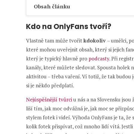
Obsah článku
Kdo na OnlyFans tvoří?
Vlastně tam může tvořit
kdokoliv
– umělci, po
které mohou uveřejnit obsah, který si jejich fa
který je typický hlavně pro
podcasty
. Při regi
kanály, které můžete sledovat. Spousta holek n
aktivitou – třeba vaření. Ví totiž, že tak budou 
si je někdo předplatí.
Nejúspěšnější tvůrci
u nás a na Slovensku jsou 
liší tím, jak moc odvážná je, jak moc se přizp
stylem fotek i videí. Výhoda OnlyFans je ta, že 
kolik fotek přispívat, což mnoho lidí vítá. Jest