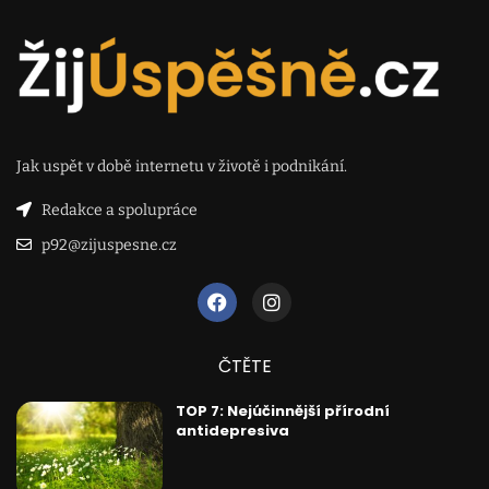
Jak uspět v době internetu v životě i podnikání.
Redakce a spolupráce
p92@zijuspesne.cz
ČTĚTE
TOP 7: Nejúčinnější přírodní
antidepresiva