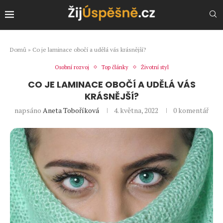
Domů
»
Co je laminace obočí a udělá vás krásnější?
Osobní rozvoj
Top články
Životní styl
CO JE LAMINACE OBOČÍ A UDĚLÁ VÁS
KRÁSNĚJŠÍ?
napsáno
Aneta Toboříková
4. května, 2022
0 komentář