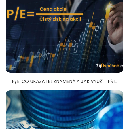
P/E: CO UKAZATEL ZNAMENÁ A JAK VYUŽÍT PŘI...