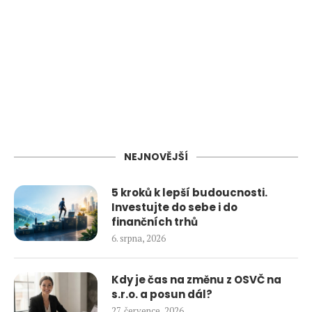
NEJNOVĚJŠÍ
5 kroků k lepší budoucnosti.
Investujte do sebe i do
finančních trhů
6. srpna, 2026
Kdy je čas na změnu z OSVČ na
s.r.o. a posun dál?
27. července, 2026