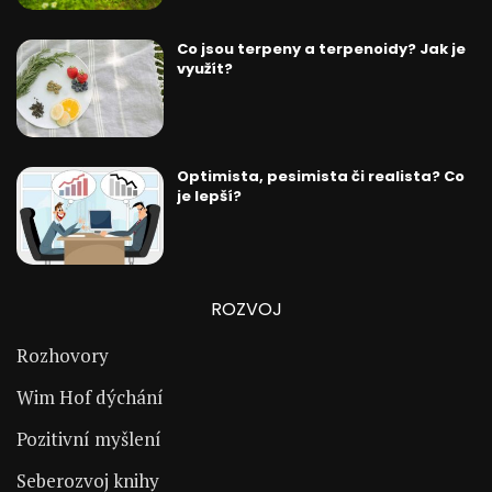
Co jsou terpeny a terpenoidy? Jak je
využít?
Optimista, pesimista či realista? Co
je lepší?
ROZVOJ
Rozhovory
Wim Hof dýchání
Pozitivní myšlení
Seberozvoj knihy