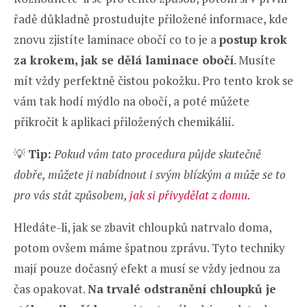
řadě důkladně prostudujte přiložené informace, kde
znovu zjistíte laminace obočí co to je a
postup krok
za krokem, jak se dělá laminace obočí
. Musíte
mít vždy perfektně čistou pokožku. Pro tento krok se
vám tak hodí mýdlo na obočí, a poté můžete
přikročit k aplikaci přiložených chemikálií.
💡
Tip:
Pokud vám tato procedura půjde skutečně
dobře, můžete ji nabídnout i svým blízkým a může se to
pro vás stát způsobem,
jak si přivydělat z domu
.
Hledáte-li, jak se zbavit chloupků natrvalo doma,
potom ovšem máme špatnou zprávu. Tyto techniky
mají pouze dočasný efekt a musí se vždy jednou za
čas opakovat.
Na trvalé odstranění chloupků je