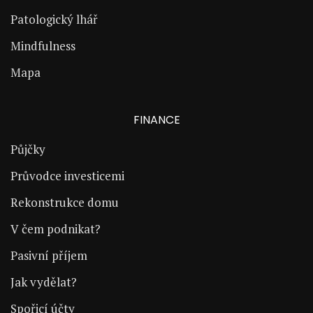
Patologický lhář
Mindfulness
Mapa
FINANCE
Půjčky
Průvodce investicemi
Rekonstrukce domu
V čem podnikat?
Pasivní příjem
Jak vydělat?
Spořicí účty