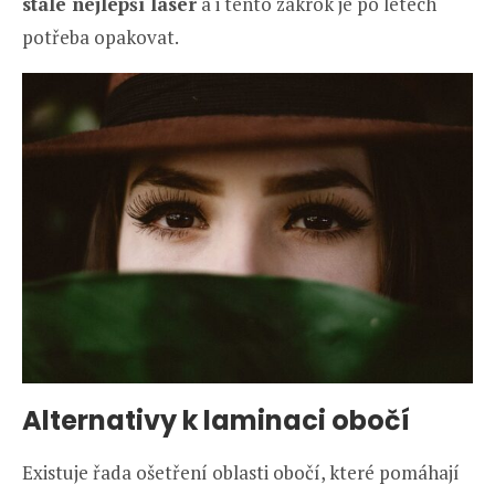
stále nejlepší laser
a i tento zákrok je po letech
potřeba opakovat.
Alternativy k laminaci obočí
Existuje řada ošetření oblasti obočí, které pomáhají