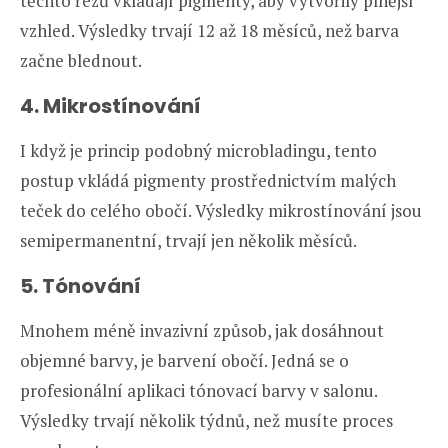
těchto řezů vkládají pigmenty, aby vytvořily plnější
vzhled. Výsledky trvají 12 až 18 měsíců, než barva
začne blednout.
4. Mikrostínování
I když je princip podobný microbladingu, tento
postup vkládá pigmenty prostřednictvím malých
teček do celého obočí. Výsledky mikrostínování jsou
semipermanentní, trvají jen několik měsíců.
5. Tónování
Mnohem méně invazivní způsob, jak dosáhnout
objemné barvy, je barvení obočí. Jedná se o
profesionální aplikaci tónovací barvy v salonu.
Výsledky trvají několik týdnů, než musíte proces