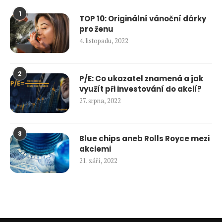
1
TOP 10: Originální vánoční dárky
pro ženu
4. listopadu, 2022
2
P/E: Co ukazatel znamená a jak
využít při investování do akcií?
27. srpna, 2022
3
Blue chips aneb Rolls Royce mezi
akciemi
21. září, 2022