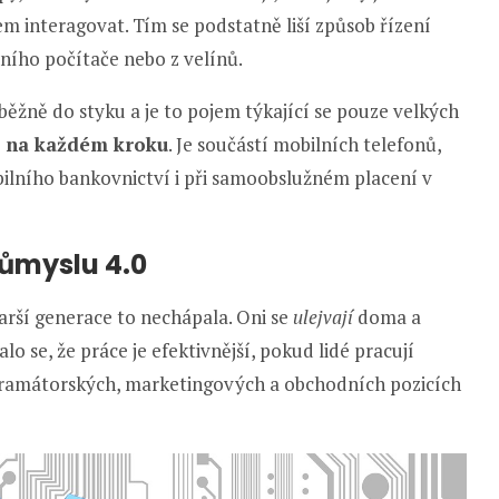
m interagovat. Tím se podstatně liší způsob řízení
lního počítače nebo z velínů.
běžně do styku a je to pojem týkající se pouze velkých
 na každém kroku
. Je součástí mobilních telefonů,
bilního bankovnictví i při samoobslužném placení v
ůmyslu 4.0
tarší generace to nechápala. Oni se
ulejvají
doma a
o se, že práce je efektivnější, pokud lidé pracují
ramátorských, marketingových a obchodních pozicích