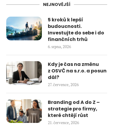
NEJNOVĚJŠÍ
5 kroků k lepší
budoucnosti.
Investujte do sebe i do
finančních trhů
6. srpna, 2026
Kdy je čas na změnu
z OSVČ na s.r.o. a posun
dál?
27. července, 2026
Branding od A do Z –
strategie pro firmy,
které chtějí růst
21. července, 2026