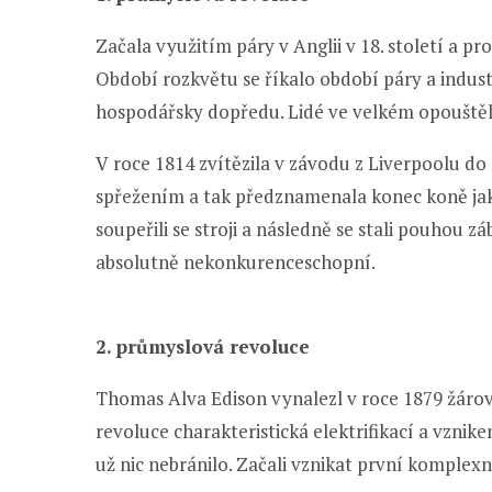
Začala využitím páry v Anglii v 18. století a 
Období rozkvětu se říkalo období páry a indust
hospodářsky dopředu. Lidé ve velkém opouštěli 
V roce 1814 zvítězila v závodu z Liverpoolu 
spřežením a tak předznamenala konec koně jak
soupeřili se stroji a následně se stali pouhou z
absolutně nekonkurenceschopní.
2. průmyslová revoluce
Thomas Alva Edison vynalezl v roce 1879 žáro
revoluce charakteristická elektrifikací a vzn
už nic nebránilo. Začali vznikat první komplexní 