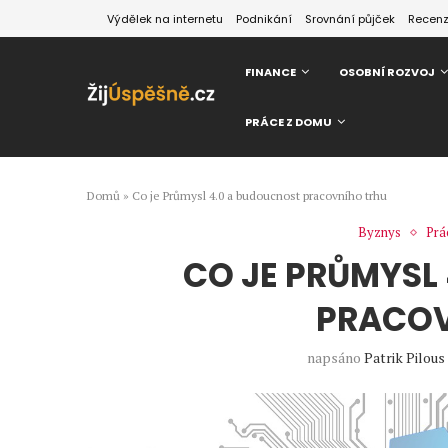
Výdělek na internetu
Podnikání
Srovnání půjček
Recen
FINANCE
OSOBNÍ ROZVOJ
PRÁCE Z DOMU
Domů
»
Co je Průmysl 4.0 a budoucnost pracovního trhu
Byznys
Prá
CO JE PRŮMYSL
PRACOV
napsáno
Patrik Pilous