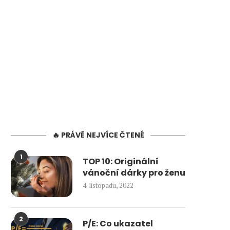
🔥 PRÁVĚ NEJVÍCE ČTENÉ
1
TOP 10: Originální
vánoční dárky pro ženu
4. listopadu, 2022
2
P/E: Co ukazatel