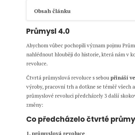
Obsah článku
Průmysl 4.0
Abychom vůbec pochopili význam pojmu Průmy
nahlédnout hlouběji do historie, která nám v k
revoluce.
Čtvrtá průmyslová revoluce s sebou
přináší v
výroby, pracovní trh a dotkne se téměř všech a
průmyslové revoluci předcházely 3 další skokov
změny:
Co předcházelo čtvrté průmy
1. průmyslová revoluce