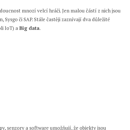
doucnost mnozí velcí hráči. Jen malou částí z nich jsou
 Sysgo či SAP. Stále častěji zaznívají dva důležité
li IoT) a
Big data
.
py, senzory a software umožňují, že objekty jsou