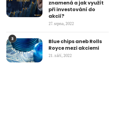
znamená a jak využít
při investování do
akcií?
27. srpna, 2022
3
Blue chips aneb Rolls
Royce mezi akciemi
21. září, 2022