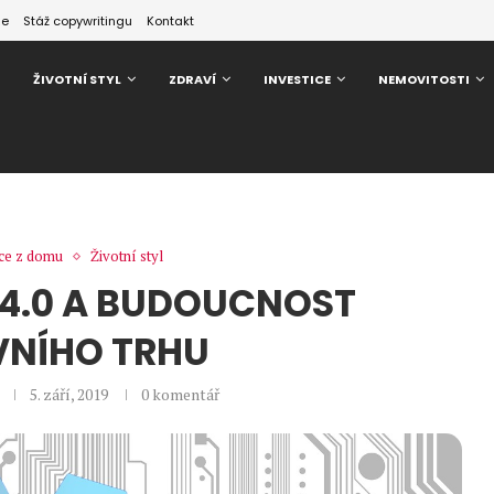
ze
Stáž copywritingu
Kontakt
ŽIVOTNÍ STYL
ZDRAVÍ
INVESTICE
NEMOVITOSTI
ce z domu
Životní styl
 4.0 A BUDOUCNOST
NÍHO TRHU
5. září, 2019
0 komentář