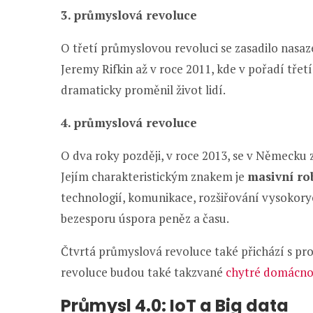
3. průmyslová revoluce
O třetí průmyslovou revoluci se zasadilo nasaz
Jeremy Rifkin až v roce 2011, kde v pořadí třet
dramaticky proměnil život lidí.
4. průmyslová revoluce
O dva roky později, v roce 2013, se v Německu 
Jejím charakteristickým znakem je
masivní ro
technologií, komunikace, rozšiřování vysokory
bezesporu úspora peněz a času.
Čtvrtá průmyslová revoluce také přichází s pr
revoluce budou také takzvané
chytré domácno
Průmysl 4.0: IoT a Big data