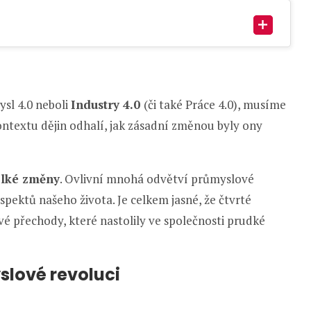
sl 4.0 neboli
Industry 4.0
(či také Práce 4.0), musíme
ontextu dějin odhalí, jak zásadní změnou byly ony
elké změny
. Ovlivní mnohá odvětví průmyslové
spektů našeho života. Je celkem jasné, že čtvrté
é přechody, které nastolily ve společnosti prudké
slové revoluci