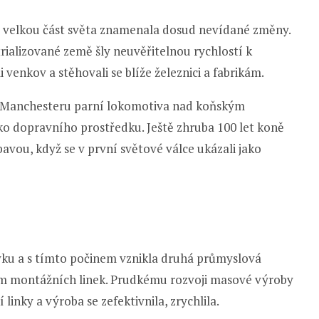
pro velkou část světa znamenala dosud nevídané změny.
rializované země šly neuvěřitelnou rychlostí k
venkov a stěhovali se blíže železnici a fabrikám.
do Manchesteru parní lokomotiva nad koňským
o dopravního prostředku. Ještě zhruba 100 let koně
ábavou, když se v první světové válce ukázali jako
vku a s tímto počinem vznikla druhá průmyslová
ikem montážních linek. Prudkému rozvoji masové výroby
linky a výroba se zefektivnila, zrychlila.