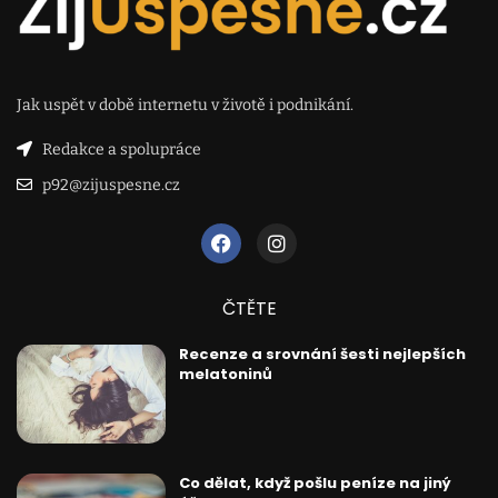
Jak uspět v době internetu v životě i podnikání.
Redakce a spolupráce
p92@zijuspesne.cz
ČTĚTE
Recenze a srovnání šesti nejlepších
melatoninů
Co dělat, když pošlu peníze na jiný