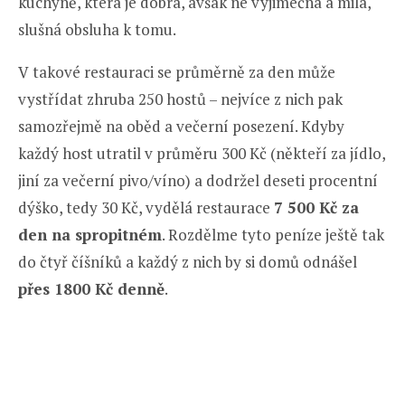
kuchyně, která je dobrá, avšak ne výjimečná a milá,
slušná obsluha k tomu.
V takové restauraci se průměrně za den může
vystřídat zhruba 250 hostů – nejvíce z nich pak
samozřejmě na oběd a večerní posezení. Kdyby
každý host utratil v průměru 300 Kč (někteří za jídlo,
jiní za večerní pivo/víno) a dodržel deseti procentní
dýško, tedy 30 Kč, vydělá restaurace
7 500 Kč za
den na spropitném
. Rozdělme tyto peníze ještě tak
do čtyř číšníků a každý z nich by si domů odnášel
přes 1800 Kč denně
.