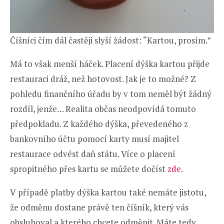
Číšníci čím dál častěji slyší žádost: “Kartou, prosím.”
Má to však menší háček. Placení dýška kartou přijde
restauraci dráž, než hotovost. Jak je to možné? Z
pohledu finančního úřadu by v tom neměl být žádný
rozdíl, jenže… Realita občas neodpovídá tomuto
předpokladu. Z každého dýška, převedeného z
bankovního účtu pomocí karty musí majitel
restaurace odvést daň státu. Více o placení
spropitného přes kartu se můžete dočíst
zde.
V případě platby dýška kartou také nemáte jistotu,
že odměnu dostane právě ten číšník, který vás
obsluhoval a kterého chcete odměnit. Máte tedy