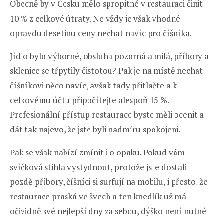
Obecně by v Česku mělo spropitné v restauraci činit
10 % z celkové útraty. Ne vždy je však vhodné
opravdu desetinu ceny nechat navíc pro číšníka.
Jídlo bylo výborné, obsluha pozorná a milá, příbory a
sklenice se třpytily čistotou? Pak je na místě nechat
číšníkovi něco navíc, avšak tady přitlačte a k
celkovému účtu připočítejte alespoň 15 %.
Profesionální přístup restaurace byste měli ocenit a
dát tak najevo, že jste byli nadmíru spokojeni.
Pak se však nabízí zmínit i o opaku. Pokud vám
svíčková stihla vystydnout, protože jste dostali
pozdě příbory, číšníci si surfují na mobilu, i přesto, že
restaurace praská ve švech a ten knedlík už má
očividně své nejlepší dny za sebou, dýško není nutné