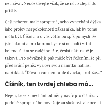
nechávat. Neočekávejte však, že se něco zlepší do
příště.
Češi neberou malé spropitné, nebo vynechání dýška
jako projev nespokojenosti zákazníka, jak by tomu
mělo být. Číšníci si o vás většinou spíš pomyslí, že
jste lakomí a pro korunu byste si nechali i vrtat
koleno. S tím se raději smiřte, česká nátura už je
taková. Pro odvážnější pak může být řešením, že při
předávání peněz vysloví svou námitku nahlas,
například: “Dávám vám jen tuhle dvacku, protože…”
Číšník, ten tvrdej chleba má…
Nejen, že se zanechání odměny navíc pro číšníka v
podobě spropitného považuje za slušnost, ale ocenit