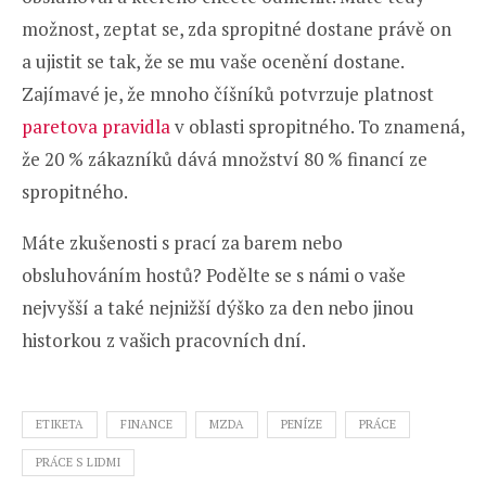
možnost, zeptat se, zda spropitné dostane právě on
a ujistit se tak, že se mu vaše ocenění dostane.
Zajímavé je, že mnoho číšníků potvrzuje platnost
paretova pravidla
v oblasti spropitného. To znamená,
že 20 % zákazníků dává množství 80 % financí ze
spropitného.
Máte zkušenosti s prací za barem nebo
obsluhováním hostů? Podělte se s námi o vaše
nejvyšší a také nejnižší dýško za den nebo jinou
historkou z vašich pracovních dní.
ETIKETA
FINANCE
MZDA
PENÍZE
PRÁCE
PRÁCE S LIDMI