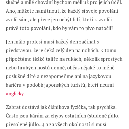
slušné a milé chování bychom měli už pro jejich úděl.
Ano, můžete namítnout, že každý si svoje povolání
zvolil sám, ale přece jen nebýt lidí, kteří si zvolili
právě toto povolání, kdo by vám to pivo natočil?
Jen málo profesí musí každý den začínat s
představou, že je čeká celý den na nohách. K tomu
připočtěme těžké talíře na rukách, několik sprostých
nebo hrubých hostů denně, občas nějaké to méně
poslušné dítě a nezapomeňme ani na jazykovou
bariéru v podobě japonských turistů, kteří neumí
anglicky
.
Zabrat dostává jak číšníkova fyzička, tak psychika.
Často jsou káráni za chyby ostatních (studené jídlo,
přesolené jídlo…) a za všech okolností si musí