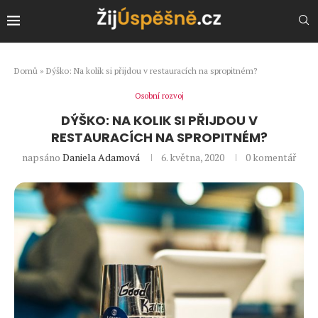
Domů
»
Dýško: Na kolik si přijdou v restauracích na spropitném?
Osobní rozvoj
DÝŠKO: NA KOLIK SI PŘIJDOU V
RESTAURACÍCH NA SPROPITNÉM?
napsáno
Daniela Adamová
6. května, 2020
0 komentář