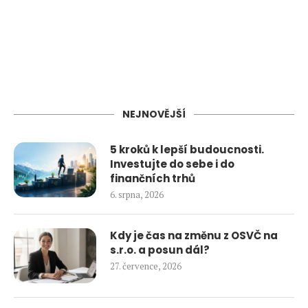
NEJNOVĚJŠÍ
5 kroků k lepší budoucnosti.
Investujte do sebe i do
finančních trhů
6. srpna, 2026
Kdy je čas na změnu z OSVČ na
s.r.o. a posun dál?
27. července, 2026