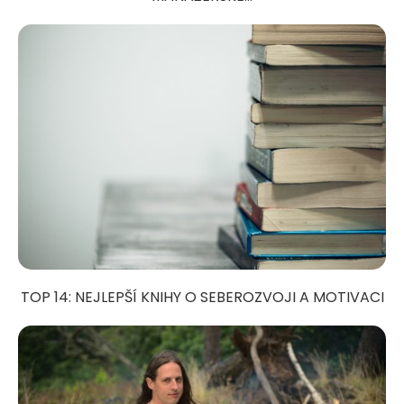
TOP 14: NEJLEPŠÍ KNIHY O SEBEROZVOJI A MOTIVACI