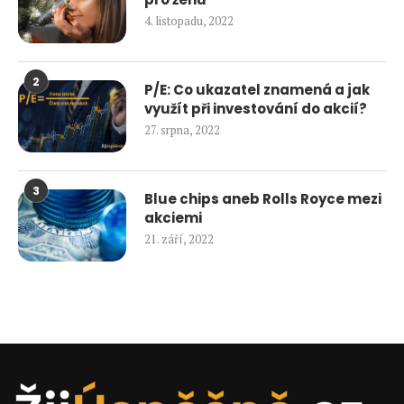
4. listopadu, 2022
2
P/E: Co ukazatel znamená a jak
využít při investování do akcií?
27. srpna, 2022
3
Blue chips aneb Rolls Royce mezi
akciemi
21. září, 2022