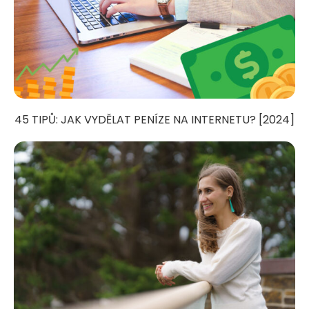
45 TIPŮ: JAK VYDĚLAT PENÍZE NA INTERNETU? [2024]