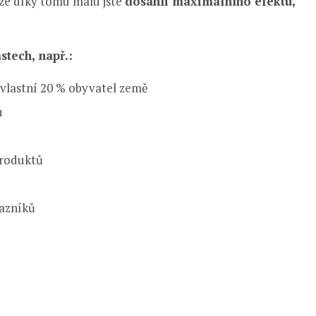
že díky tomu málu jste
dosáhli maximálního efektu,
tech, např.:
 vlastní 20 % obyvatel země
u
produktů
kazníků