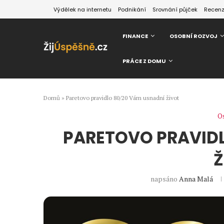
Výdělek na internetu
Podnikání
Srovnání půjček
Recen
FINANCE
OSOBNÍ ROZVOJ
PRÁCE Z DOMU
Domů
»
Paretovo pravidlo 80/20 Vám usnadní život
Os
PARETOVO PRAVIDL
Ž
napsáno
Anna Malá