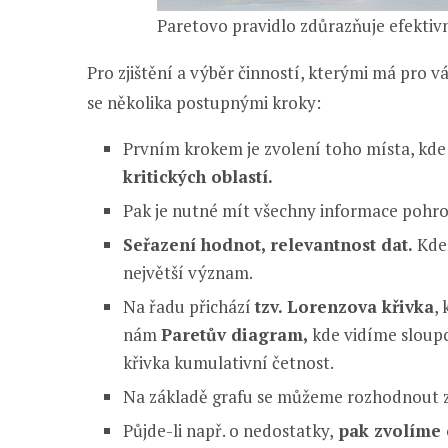
Paretovo pravidlo zdůrazňuje efektiv
Pro zjištění a výběr činností, kterými má pro v
se několika postupnými kroky:
Prvním krokem je zvolení toho místa, kde 
kritických oblastí.
Pak je nutné mít všechny informace pohr
Seřazení hodnot, relevantnost dat.
Kde 
největší význam.
Na řadu přichází
tzv. Lorenzova křivka
,
nám
Paretův diagram,
kde vidíme sloupc
křivka kumulativní četnost.
Na základě grafu se můžeme rozhodnout 
Půjde-li např. o nedostatky,
pak zvolíme 