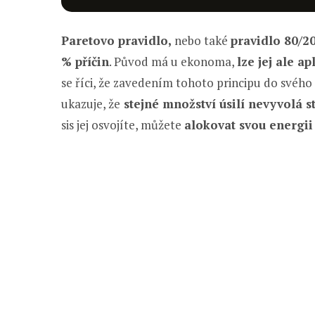
Paretovo pravidlo,
nebo také
pravidlo 80/2
% příčin
. Původ má u ekonoma,
lze jej ale a
se říci, že zavedením tohoto principu do svého
ukazuje, že
stejné množství úsilí nevyvolá s
sis jej osvojíte, můžete
alokovat svou energii