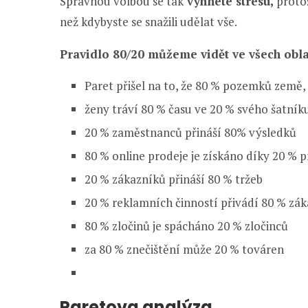
Správnou volbou se tak
vyhnete stresu,
proto
než kdybyste se snažili udělat vše.
Pravidlo 80/20 můžeme vidět ve všech oblas
Paret přišel na to, že 80 % pozemků země,
ženy tráví 80 % času ve 20 % svého šatník
20 % zaměstnanců přináší 80% výsledků
80 % online prodeje je získáno díky 20 % 
20 % zákazníků přináší 80 % tržeb
20 % reklamních činností přivádí 80 % zá
80 % zločinů je spácháno 20 % zločinců
za 80 % znečištění může 20 % továren
Paretova analýza