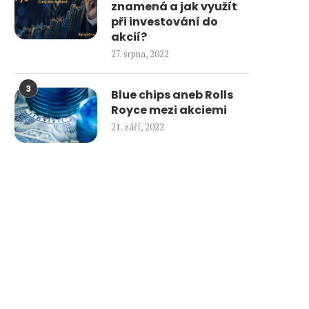
znamená a jak využít
při investování do
akcií?
27. srpna, 2022
3
Blue chips aneb Rolls
Royce mezi akciemi
21. září, 2022