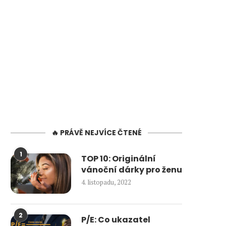
🔥 PRÁVĚ NEJVÍCE ČTENÉ
1
TOP 10: Originální
vánoční dárky pro ženu
4. listopadu, 2022
2
P/E: Co ukazatel