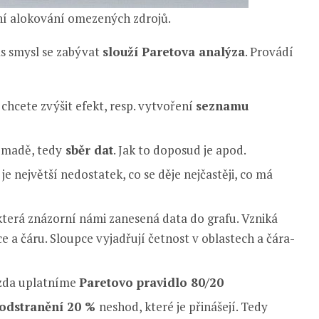
ní alokování omezených zdrojů.
ás smysl se zabývat
slouží Paretova analýza
. Provádí
chcete zvýšit efekt, resp. vytvoření
seznamu
omadě, tedy
sběr dat
. Jak to doposud je apod.
je největší nedostatek, co se děje nejčastěji, co má
 která znázorní námi zanesená data do grafu. Vzniká
e a čáru. Sloupce vyjadřují četnost v oblastech a čára-
zda uplatníme
Paretovo pravidlo 80/20
odstranění 20 %
neshod, které je přinášejí. Tedy