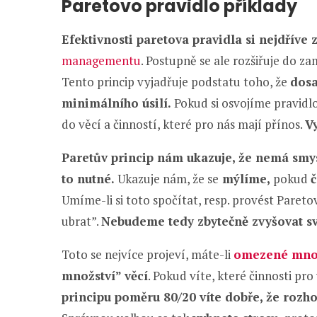
Paretovo pravidlo příklady
Efektivnosti paretova pravidla si nejdříve
managementu
. Postupně se ale rozšiřuje do z
Tento princip vyjadřuje podstatu toho, že
dosa
minimálního úsilí.
Pokud si osvojíme pravidlo
do věcí a činností, které pro nás mají přínos.
V
Paretův princip nám ukazuje, že nemá smys
to nutné.
Ukazuje nám, že se
mýlíme,
pokud
č
Umíme-li si toto spočítat, resp. provést Paret
ubrat”.
Nebudeme tedy zbytečně zvyšovat sv
Toto se nejvíce projeví, máte-li
omezené množ
množství” věcí
. Pokud víte, které činnosti pro
principu poměru 80/20 víte dobře, že rozhod