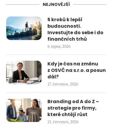
NEJNOVĚJŠÍ
5 kroků k lepší
budoucnosti.
Investujte do sebe i do
finančních trhů
6. srpna, 2026
Kdy je čas na změnu
z OSVČ na s.r.o. a posun
dál?
27. července, 2026
Branding od A do Z –
strategie pro firmy,
které chtějí růst
21. července, 2026