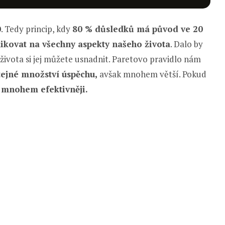
0
. Tedy princip, kdy
80 % důsledků má původ ve 20
plikovat na všechny aspekty našeho života
. Dalo by
 života si jej můžete usnadnit. Paretovo pravidlo nám
tejné množství úspěchu,
avšak mnohem větší. Pokud
 mnohem efektivněji.