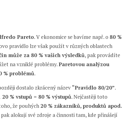
lfredo Pareto
. V ekonomice se bavíme např. o
80 %
vo pravidlo lze však použít v různých oblastech
čin může za 80 % vašich výsledků
, pak provádíte
ížet na vzniklé problémy.
Paretovou analýzou
 80 % problémů
.
ozději dostalo zkrácený název
“Pravidlo 80/20”
.
i 20 % vstupů = 80 % výstupů
. Nejčastěji toto
 toho, že pouhých
20 % zákazníků, produktů apod.
pak alokují své zdroje a činnosti tam, kde přinášejí