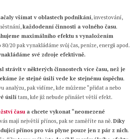
 začaly všímat v oblastech podnikání
, investování,
aměstnání,
každodenní činnosti a volného času
.
hujeme maximálního efektu s vynaložením
 80/20 pak vynakládáme svůj čas, peníze, energii apod.
ynakládáme své zdroje efektivně.
l strávit
v některých činnostech více času, než je
ekáme že stejné úsilí vede ke stejnému úspěchu
.
ovu analýzu, pak vidíme, kde můžeme “přidat a nebo
é úsilí
tam, kde již nebude přinášet větší efekt.
ství času
a chcete vykonat “neomezené
 vás mají největší přínos, pak se zaměříte na ně.
Díky
ující přínos pro vás plyne pouze jen z pár z nich
.