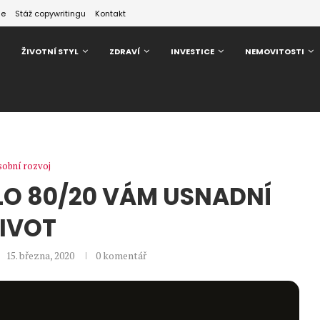
ze
Stáž copywritingu
Kontakt
ŽIVOTNÍ STYL
ZDRAVÍ
INVESTICE
NEMOVITOSTI
obní rozvoj
O 80/20 VÁM USNADNÍ
IVOT
15. března, 2020
0 komentář