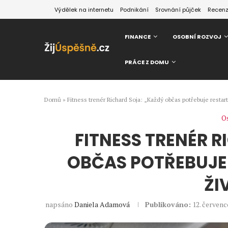
Výdělek na internetu
Podnikání
Srovnání půjček
Recen
FINANCE
OSOBNÍ ROZVOJ
PRÁCE Z DOMU
Domů
»
Fitness trenér Richard Soja: „Každý občas potřebuje restart. 
Os
FITNESS TRENÉR 
OBČAS POTŘEBUJE R
ŽI
napsáno
Daniela Adamová
Publikováno:
12. červenc