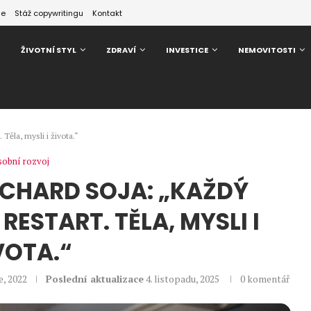
ze
Stáž copywritingu
Kontakt
ŽIVOTNÍ STYL
ZDRAVÍ
INVESTICE
NEMOVITOSTI
Těla, mysli i života.“
obní rozvoj
RICHARD SOJA: „KAŽDÝ
ESTART. TĚLA, MYSLI I
VOTA.“
e, 2022
Poslední aktualizace
4. listopadu, 2025
0 komentář