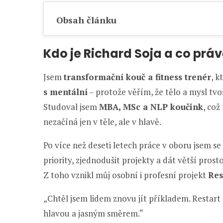
Obsah článku
Kdo je Richard Soja a co práv
Jsem
transformační kouč a fitness trenér
, 
s mentální
– protože věřím, že tělo a mysl tvoř
Studoval jsem
MBA, MSc a NLP koučink
, co
nezačíná jen v těle, ale v hlavě.
Po více než deseti letech práce v oboru jsem s
priority, zjednodušit projekty a dát větší prost
Z toho vznikl můj osobní i profesní projekt
Res
„Chtěl jsem lidem znovu jít příkladem. Restart 
hlavou a jasným směrem.“