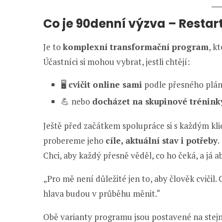
Co je 90denní výzva – Restart
Je to
komplexní transformační program
, k
Účastníci si mohou vybrat, jestli chtějí:
🖥️
cvičit online sami
podle přesného plánu
💪 nebo
docházet na skupinové trénin
Ještě před začátkem spolupráce si s každým k
probereme jeho
cíle, aktuální stav i potřeby
.
Chci, aby každý přesně věděl, co ho čeká, a já 
„Pro mě není důležité jen to, aby člověk cvičil
hlava budou v průběhu měnit.“
Obě varianty programu jsou postavené na stejný