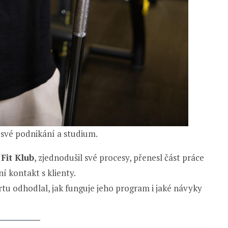
 své podnikání a studium.
Fit Klub
, zjednodušil své procesy, přenesl část práce
í kontakt s klienty.
rtu odhodlal, jak funguje jeho program i jaké návyky