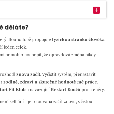
ě děláte?
který dlouhodobě propojuje
fyzickou stránku člověka
í jeden celek.
ž mi pomohlo pochopit, že opravdová změna nikdy
e rozhodl
znovu začít
. Vyčistit systém, přenastavit
or
rodině, zdraví a skutečné hodnotě mé práce
.
tart Fit Klub
a navazující
Restart Koučů
pro trenéry.
není selhání – je to odvaha začít znovu, s čistou