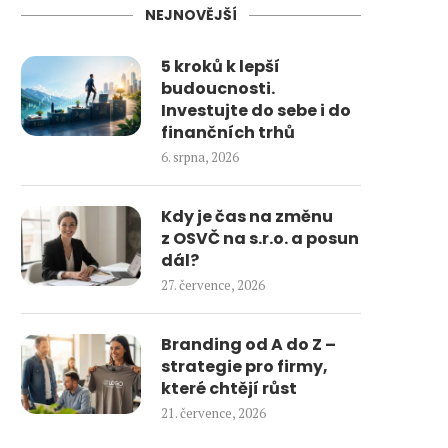
NEJNOVĚJŠÍ
5 kroků k lepší
budoucnosti.
Investujte do sebe i do
finančních trhů
6. srpna, 2026
Kdy je čas na změnu
z OSVČ na s.r.o. a posun
dál?
27. července, 2026
Branding od A do Z –
strategie pro firmy,
které chtějí růst
21. července, 2026