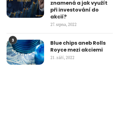
znamená a jak využít
při investování do
akcií?
27. srpna, 2022
3
Blue chips aneb Rolls
Royce mezi akciemi
21. září, 2022