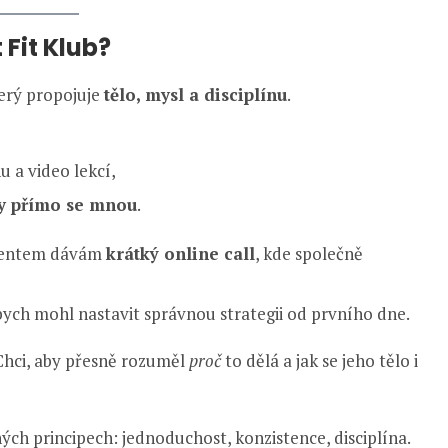
 Fit Klub?
terý propojuje
tělo, mysl a disciplínu
.
 a video lekcí,
ky přímo se mnou
.
lientem dávám
krátký online call
, kde společně
abych mohl nastavit správnou strategii od prvního dne.
. Chci, aby přesně rozuměl
proč
to dělá a jak se jeho tělo i
ch principech: jednoduchost, konzistence, disciplína.