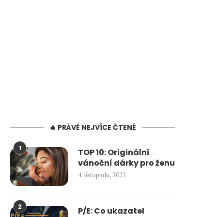
🔥 PRÁVĚ NEJVÍCE ČTENÉ
1
TOP 10: Originální
vánoční dárky pro ženu
4. listopadu, 2022
2
P/E: Co ukazatel