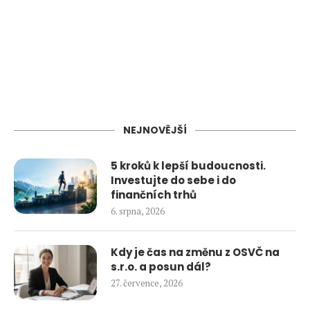
NEJNOVĚJŠÍ
5 kroků k lepší budoucnosti.
Investujte do sebe i do
finančních trhů
6. srpna, 2026
Kdy je čas na změnu z OSVČ na
s.r.o. a posun dál?
27. července, 2026