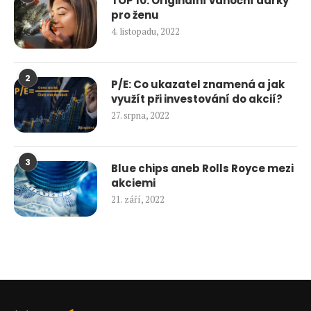
TOP 10: Originální vánoční dárky
pro ženu
4. listopadu, 2022
2
P/E: Co ukazatel znamená a jak
využít při investování do akcií?
27. srpna, 2022
3
Blue chips aneb Rolls Royce mezi
akciemi
21. září, 2022