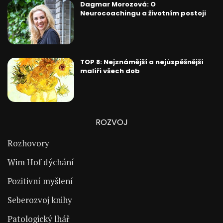
Dagmar Morozová: O
Neurocoachingu a životním postoji
TOP 8: Nejznámější a nejúspěšnější
malíři všech dob
ROZVOJ
Rozhovory
Wim Hof dýchání
Pozitivní myšlení
Seberozvoj knihy
Patologický lhář