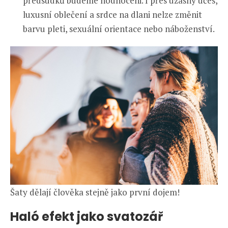
předsudků budeme hodnoceni. I přes úžasný účes,
luxusní oblečení a srdce na dlani nelze změnit
barvu pleti, sexuální orientace nebo náboženství.
Šaty dělají člověka stejně jako první dojem!
Haló efekt jako svatozář