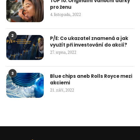
TOP 10: Originální vánoční dárky
pro ženu
4. listopadu, 2022
2
P/E: Co ukazatel znamená a jak
využít při investování do akcií?
27. srpna, 2022
3
Blue chips aneb Rolls Royce mezi
akciemi
21. září, 2022