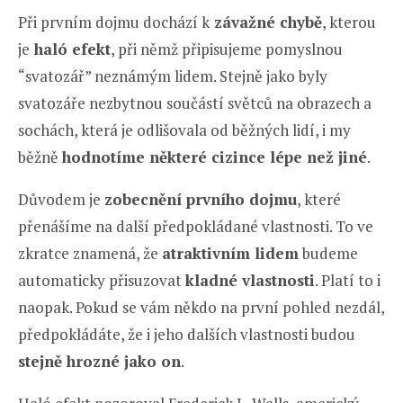
Při prvním dojmu dochází k
závažné chybě
, kterou
je
haló efekt
, při němž připisujeme pomyslnou
“svatozář” neznámým lidem. Stejně jako byly
svatozáře nezbytnou součástí světců na obrazech a
sochách, která je odlišovala od běžných lidí, i my
běžně
hodnotíme některé cizince lépe než jiné
.
Důvodem je
zobecnění prvního dojmu
, které
přenášíme na další předpokládané vlastnosti. To ve
zkratce znamená, že
atraktivním lidem
budeme
automaticky přisuzovat
kladné vlastnosti
. Platí to i
naopak. Pokud se vám někdo na první pohled nezdál,
předpokládáte, že i jeho dalších vlastnosti budou
stejně hrozné jako on
.