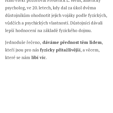
Haló efekt pozoroval Frederick L. Wells, americký
psycholog, ve 20. letech, kdy dal za úkol dvěma
důstojníkům ohodnotit jejich vojáky podle fyzických,
vůdčích a psychických vlastností. Důstojníci dávali
lepší hodnocení na základě fyzického dojmu.
Jednoduše řečeno,
dáváme přednost těm lidem
,
kteří jsou pro nás
fyzicky přitažlivější
, a věcem,
které se nám
líbí víc
.