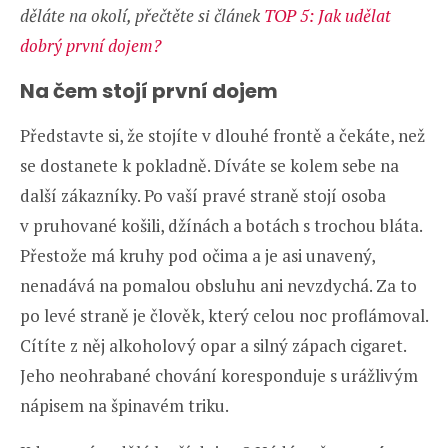
děláte na okolí, přečtěte si článek
TOP 5: Jak udělat
dobrý první dojem?
Na čem stojí první dojem
Představte si, že stojíte v dlouhé frontě a čekáte, než
se dostanete k pokladně. Díváte se kolem sebe na
další zákazníky. Po vaší pravé straně stojí osoba
v pruhované košili, džínách a botách s trochou bláta.
Přestože má kruhy pod očima a je asi unavený,
nenadává na pomalou obsluhu ani nevzdychá. Za to
po levé straně je člověk, který celou noc proflámoval.
Cítíte z něj alkoholový opar a silný zápach cigaret.
Jeho neohrabané chování koresponduje s urážlivým
nápisem na špinavém triku.