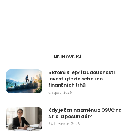
NEJNOVĚJŠÍ
5 kroků k lepší budoucnosti.
Investujte do sebe i do
finančních trhů
6. srpna, 2026
Kdy je čas na změnu z OSVČ na
s.r.o. a posun dál?
27. července, 2026