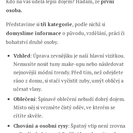
Kdo na vás udělá lepší dojem? Hádám, že
první
osoba.
Představíme si
tři kategorie
, podle nichž si
domyslíme informace
o původu, vzdělání, práci či
bohatství druhé osoby.
Vzhled
: Úprava zevnějšku je naší hlavní vizitkou.
Nemusíte nosit tuny make-upu nebo následovat
nejnovější módní trendy. Před tím, než odejdete
ráno z domu, si stačí vyčistit zuby, umýt obličej a
učesat vlasy.
Oblečení
: Špinavé oblečení nebudí dobrý dojem.
Místo něj si vezměte čistý oděv, ve kterém se
cítíte skvěle.
Chování a osobní rysy
: Špatný vtip není zrovna