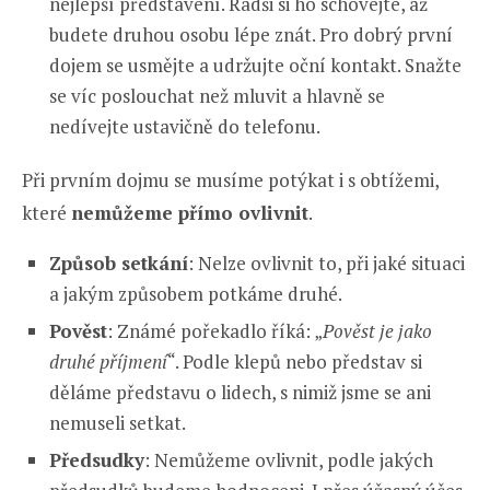
nejlepší představení. Radši si ho schovejte, až
budete druhou osobu lépe znát. Pro dobrý první
dojem se usmějte a udržujte oční kontakt. Snažte
se víc poslouchat než mluvit a hlavně se
nedívejte ustavičně do telefonu.
Při prvním dojmu se musíme potýkat i s obtížemi,
které
nemůžeme přímo ovlivnit
.
Způsob setkání
: Nelze ovlivnit to, při jaké situaci
a jakým způsobem potkáme druhé.
Pověst
: Známé pořekadlo říká: „
Pověst je jako
druhé příjmení
“. Podle klepů nebo představ si
děláme představu o lidech, s nimiž jsme se ani
nemuseli setkat.
Předsudky
: Nemůžeme ovlivnit, podle jakých