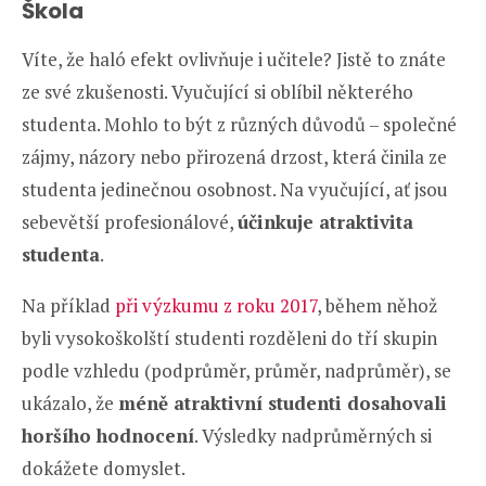
Škola
Víte, že haló efekt ovlivňuje i učitele? Jistě to znáte
ze své zkušenosti. Vyučující si oblíbil některého
studenta. Mohlo to být z různých důvodů – společné
zájmy, názory nebo přirozená drzost, která činila ze
studenta jedinečnou osobnost. Na vyučující, ať jsou
sebevětší profesionálové,
účinkuje atraktivita
studenta
.
Na příklad
při výzkumu z roku 2017
, během něhož
byli vysokoškolští studenti rozděleni do tří skupin
podle vzhledu (podprůměr, průměr, nadprůměr), se
ukázalo, že
méně atraktivní studenti dosahovali
horšího hodnocení
. Výsledky nadprůměrných si
dokážete domyslet.