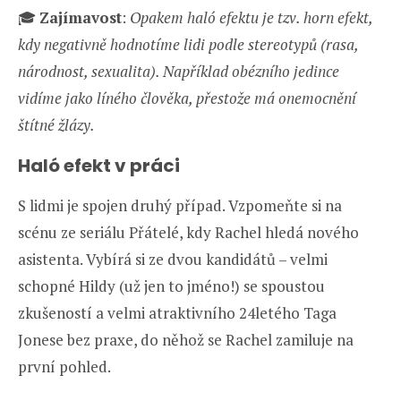
🎓
Zajímavost
:
Opakem haló efektu je tzv. horn efekt,
kdy negativně hodnotíme lidi podle stereotypů (rasa,
národnost, sexualita). Například obézního jedince
vidíme jako líného člověka, přestože má onemocnění
štítné žlázy.
Haló efekt v práci
S lidmi je spojen druhý případ. Vzpomeňte si na
scénu ze seriálu Přátelé, kdy Rachel hledá nového
asistenta. Vybírá si ze dvou kandidátů – velmi
schopné Hildy (už jen to jméno!) se spoustou
zkušeností a velmi atraktivního 24letého Taga
Jonese bez praxe, do něhož se Rachel zamiluje na
první pohled.