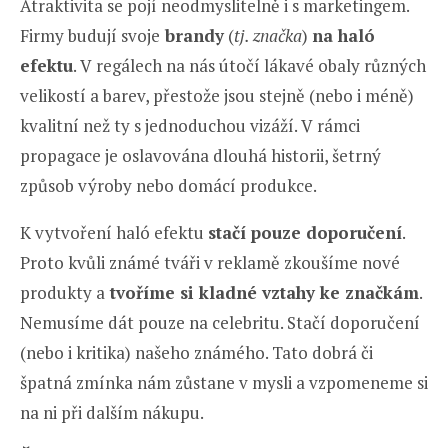
Atraktivita se pojí neodmyslitelně i s marketingem.
Firmy budují svoje
brandy
(
tj. značka
)
na haló
efektu
. V regálech na nás útočí lákavé obaly různých
velikostí a barev, přestože jsou stejně (nebo i méně)
kvalitní než ty s jednoduchou vizáží. V rámci
propagace je oslavována dlouhá historii, šetrný
způsob výroby nebo domácí produkce.
K vytvoření haló efektu
stačí pouze doporučení
.
Proto kvůli známé tváři v reklamě zkoušíme nové
produkty a
tvoříme si kladné vztahy ke značkám
.
Nemusíme dát pouze na celebritu. Stačí doporučení
(nebo i kritika) našeho známého. Tato dobrá či
špatná zmínka nám zůstane v mysli a vzpomeneme si
na ni při dalším nákupu.