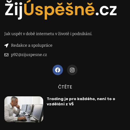
Jak uspět v době internetu v životě i podnikání.
Redakce a spolupráce
p92@zijuspesne.cz
ČTĚTE
Trading je pro každého, není to o
vzdělání z VŠ