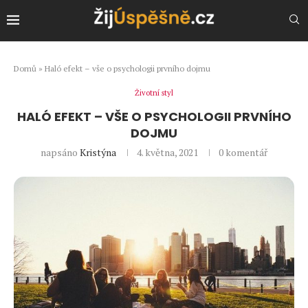
Domů
»
Haló efekt – vše o psychologii prvního dojmu
Životní styl
HALÓ EFEKT – VŠE O PSYCHOLOGII PRVNÍHO
DOJMU
napsáno
Kristýna
4. května, 2021
0 komentář