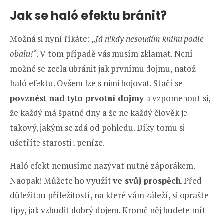
Jak se haló efektu bránit?
Možná si nyní říkáte: „
Já nikdy nesoudím knihu podle
obalu!
“. V tom případě vás musím zklamat. Není
možné se zcela ubránit jak prvnímu dojmu, natož
haló efektu. Ovšem lze s nimi bojovat. Stačí se
povznést nad tyto prvotní dojmy
a vzpomenout si,
že každý má špatné dny a že ne každý člověk je
takový, jakým se zdá od pohledu. Díky tomu si
ušetříte starosti i peníze.
Haló efekt nemusíme nazývat nutně záporákem.
Naopak! Můžete ho využít
ve svůj prospěch
. Před
důležitou příležitostí, na které vám záleží, si oprašte
tipy, jak vzbudit dobrý dojem. Kromě něj budete mít