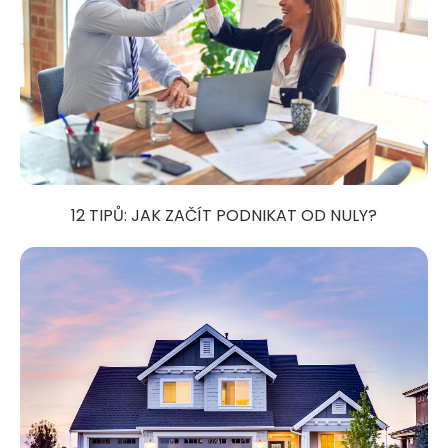
12 TIPŮ: JAK ZAČÍT PODNIKAT OD NULY?