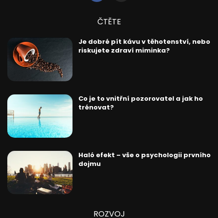
ČTĚTE
Je dobré pít kávu v těhotenství, nebo
riskujete zdraví miminka?
Co je to vnitřní pozorovatel a jak ho
trénovat?
Haló efekt – vše o psychologii prvního
dojmu
ROZVOJ