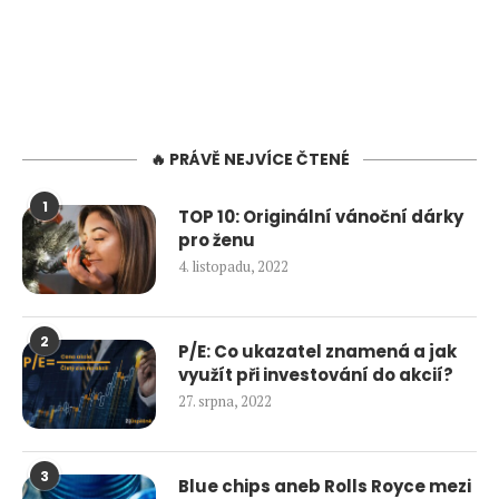
🔥 PRÁVĚ NEJVÍCE ČTENÉ
1
TOP 10: Originální vánoční dárky
pro ženu
4. listopadu, 2022
2
P/E: Co ukazatel znamená a jak
využít při investování do akcií?
27. srpna, 2022
3
Blue chips aneb Rolls Royce mezi