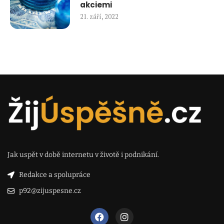
akciemi
21. září, 2022
Jak uspět v době internetu v životě i podnikání.
Redakce a spolupráce
p92@zijuspesne.cz