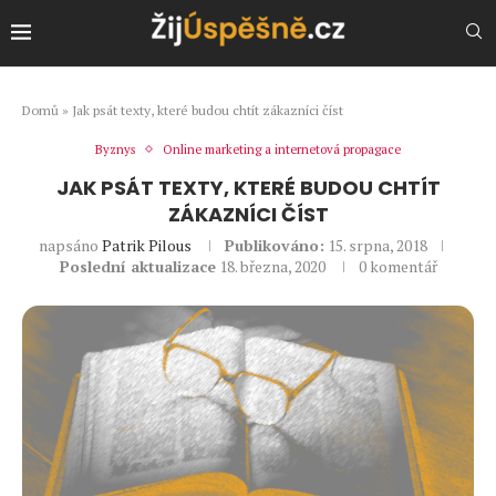
Domů
»
Jak psát texty, které budou chtít zákazníci číst
Byznys
Online marketing a internetová propagace
JAK PSÁT TEXTY, KTERÉ BUDOU CHTÍT
ZÁKAZNÍCI ČÍST
napsáno
Patrik Pilous
Publikováno:
15. srpna, 2018
Poslední aktualizace
18. března, 2020
0 komentář