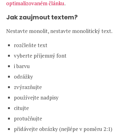
optimalizovaném článku
.
Jak zaujmout textem?
Nestavte monolit, nestavte monolitický text.
rozčleňte text
vyberte příjemný font
i barvu
odrážky
zvýrazňujte
používejte nadpisy
citujte
protučňujte
přidávejte obrázky (nejlépe v poměru 2:1)