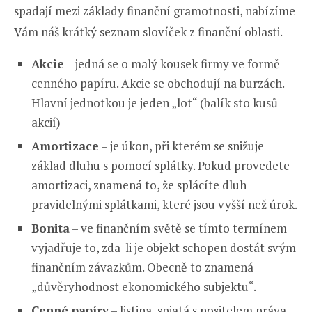
spadají mezi základy finanční gramotnosti, nabízíme
Vám náš krátký seznam slovíček z finanční oblasti.
Akcie
– jedná se o malý kousek firmy ve formě
cenného papíru. Akcie se obchodují na burzách.
Hlavní jednotkou je jeden „lot“ (balík sto kusů
akcií)
Amortizace
– je úkon, při kterém se snižuje
základ dluhu s pomocí splátky. Pokud provedete
amortizaci, znamená to, že splácíte dluh
pravidelnými splátkami, které jsou vyšší než úrok.
Bonita
– ve finančním světě se tímto termínem
vyjadřuje to, zda-li je objekt schopen dostát svým
finančním závazkům. Obecně to znamená
„důvěryhodnost ekonomického subjektu“.
Cenné papíry
– listina, spjatá s nositelem práva.