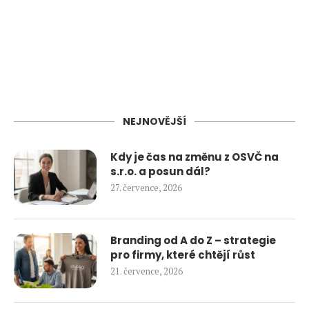
NEJNOVĚJŠÍ
Kdy je čas na změnu z OSVČ na
s.r.o. a posun dál?
27. července, 2026
Branding od A do Z – strategie
pro firmy, které chtějí růst
21. července, 2026