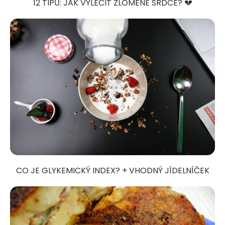
12 TIPŮ: JAK VYLÉČIT ZLOMENÉ SRDCE? 💔
CO JE GLYKEMICKÝ INDEX? + VHODNÝ JÍDELNÍČEK