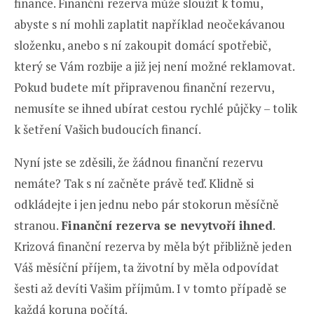
finance. Finanční rezerva může sloužit k tomu,
abyste s ní mohli zaplatit například neočekávanou
složenku, anebo s ní zakoupit domácí spotřebič,
který se Vám rozbije a již jej není možné reklamovat.
Pokud budete mít připravenou finanční rezervu,
nemusíte se ihned ubírat cestou rychlé půjčky – tolik
k šetření Vašich budoucích financí.
Nyní jste se zděsili, že žádnou finanční rezervu
nemáte? Tak s ní začněte právě teď. Klidně si
odkládejte i jen jednu nebo pár stokorun měsíčně
stranou.
Finanční rezerva se nevytvoří ihned
.
Krizová finanční rezerva by měla být přibližně jeden
Váš měsíční příjem, ta životní by měla odpovídat
šesti až devíti Vašim příjmům. I v tomto případě se
každá koruna počítá.