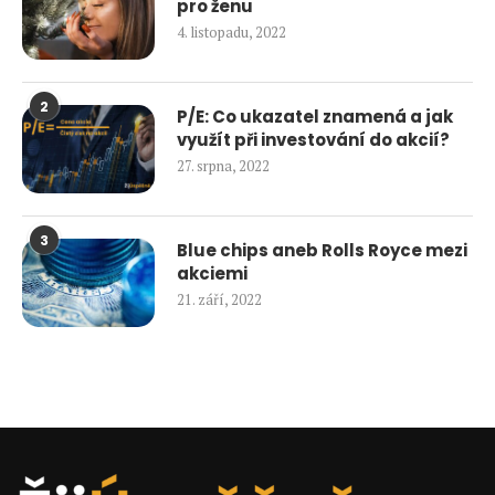
pro ženu
4. listopadu, 2022
2
P/E: Co ukazatel znamená a jak
využít při investování do akcií?
27. srpna, 2022
3
Blue chips aneb Rolls Royce mezi
akciemi
21. září, 2022