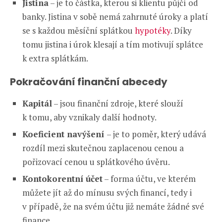
Jistina
– je to částka, kterou si klientu půjčí od
banky. Jistina v sobě nemá zahrnuté úroky a platí
se s každou měsíční splátkou
hypotéky
. Díky
tomu jistina i úrok klesají a tím motivují splátce
k extra splátkám.
Pokračování finanční abecedy
Kapitál
– jsou finanční zdroje, které slouží
k tomu, aby vznikaly další hodnoty.
Koeficient navýšení
– je to poměr, který udává
rozdíl mezi skutečnou zaplacenou cenou a
pořizovací cenou u splátkového úvěru.
Kontokorentní účet
– forma účtu, ve kterém
můžete jít až do mínusu svých financí, tedy i
v případě, že na svém účtu již nemáte žádné své
finance.