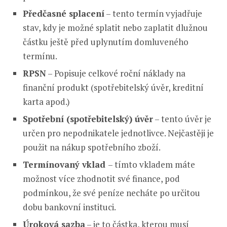
Předčasné splacení
– tento termín vyjadřuje
stav, kdy je možné splatit nebo zaplatit dlužnou
částku ještě před uplynutím domluveného
termínu.
RPSN
– Popisuje celkové roční náklady na
finanční produkt (spotřebitelský úvěr, kreditní
karta apod.)
Spotřební (spotřebitelský) úvěr
– tento úvěr je
určen pro nepodnikatele jednotlivce. Nejčastěji je
použit na nákup spotřebního zboží.
Termínovaný vklad
– tímto vkladem máte
možnost více zhodnotit své finance, pod
podmínkou, že své peníze necháte po určitou
dobu bankovní instituci.
Úroková sazba
– je to částka, kterou musí