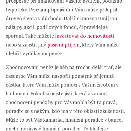
prospěšné při financování Vašeho bydlení, potažmo
hypotéky. Penzijní připojištění Vám může přilepšit
úroveň života v důchodu. Dalšími možnostmi jsou
nákupy akcií, podílových fondů, či pravidelné
spoření. Také můžete
investovat do nemovitostí
nebo si zajistit jiný
pasivní příjem
, který Vám může
ulehčit vydělávání peněz.
Zhodnocování peněz je běh na trochu delší trať, ale
časem se Vám může naspořit poměrně příjemná
částka, která Vám může pomoci s Vaším životem v
budoucnu. Pokud si nejste jisti, která z variant
zhodnocení peněz by pro Vás mohla být ta pravá,
poraďte se s někým, kdo má v této oblasti zkušenosti.
Může to být Váš kamarád, finanční poradce v bance,
anebo nezávislý finanční poradce. Ty hledejte