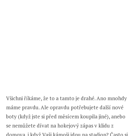
Všichni říkáme, že to a tamto je drahé. Ano mnohdy
máme pravdu. Ale opravdu potřebujete další nové
boty (když jste si před měsícem koupila jiné), anebo
se nemůžete dívat na hokejový zápas v klidu z
domova, i když Vaši kámoši jdou na stadion? Často si