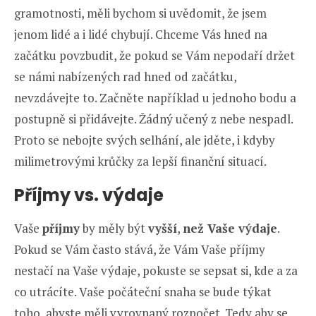
gramotnosti, měli bychom si uvědomit, že jsem
jenom lidé a i lidé chybují. Chceme Vás hned na
začátku povzbudit, že pokud se Vám nepodaří držet
se námi nabízených rad hned od začátku,
nevzdávejte to. Začněte například u jednoho bodu a
postupně si přidávejte. Žádný učený z nebe nespadl.
Proto se nebojte svých selhání, ale jděte, i kdyby
milimetrovými krůčky za lepší finanční situací.
Příjmy vs. výdaje
Vaše
příjmy
by měly být
vyšší
,
než Vaše výdaje
.
Pokud se Vám často stává, že Vám Vaše příjmy
nestačí na Vaše výdaje, pokuste se sepsat si, kde a za
co utrácíte. Vaše počáteční snaha se bude týkat
toho, abyste měli vyrovnaný rozpočet. Tedy aby se