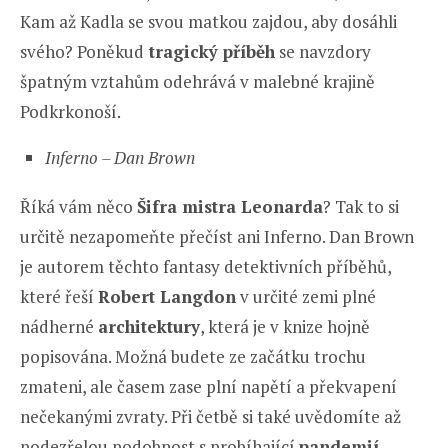
Kam až Kadla se svou matkou zajdou, aby dosáhli
svého? Poněkud
tragický příběh
se navzdory
špatným vztahům odehrává v malebné krajině
Podkrkonoší.
Inferno – Dan Brown
Říká vám něco
Šifra mistra Leonarda
? Tak to si
určitě nezapomeňte přečíst ani Inferno. Dan Brown
je autorem těchto fantasy detektivních příběhů,
které řeší
Robert Langdon
v určité zemi plné
nádherné
architektury
, která je v knize hojně
popisována. Možná budete ze začátku trochu
zmateni, ale časem zase plní napětí a překvapení
nečekanými zvraty. Při četbě si také uvědomíte až
podezřelou podobnost s probíhající
pandemií
.