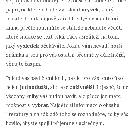
že ji opravdu vnímáte). Při zkoušce dostanete k ruce
papír, na kterém bude vytisknut
úryvek
, který
musíte do díla dějově zařadit. Když nebudete mít
knihu přečtenou, může se stát, že nebudete vědět,
které situace se text týká. Tady asi záleží na tom,
jaký
výsledek
očekáváte. Pokud vám nevadí horší
známka a jsou pro vás ostatní předměty důležitější,
věnujte čas jim.
Pokud vás baví čtení knih, pak je pro vás tento úkol
nejen
jednodušší
, ale také
záživnější
. Je jasné, že ne
všechny knihy vás budou bavit, ale přece jen máte
možnost si
vybrat
. Najděte si informace o obsahu
literatury a na základě toho se rozhodněte, co by vás
bavilo, abyste spojili příjemné s užitečným.