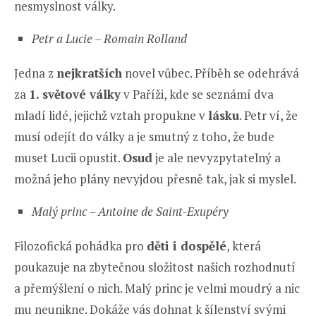
nesmyslnost války.
Petr a Lucie – Romain Rolland
Jedna z
nejkratších
novel vůbec. Příběh se odehrává
za
1. světové války
v Paříži, kde se seznámí dva
mladí lidé, jejichž vztah propukne v
lásku
. Petr ví, že
musí odejít do války a je smutný z toho, že bude
muset Lucii opustit.
Osud
je ale nevyzpytatelný a
možná jeho plány nevyjdou přesně tak, jak si myslel.
Malý princ – Antoine de Saint-Exupéry
Filozofická pohádka pro
děti i dospělé
, která
poukazuje na zbytečnou složitost našich rozhodnutí
a přemýšlení o nich. Malý princ je velmi moudrý a nic
mu neunikne. Dokáže vás dohnat k šílenství svými