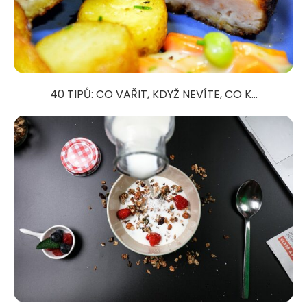
40 TIPŮ: CO VAŘIT, KDYŽ NEVÍTE, CO K...