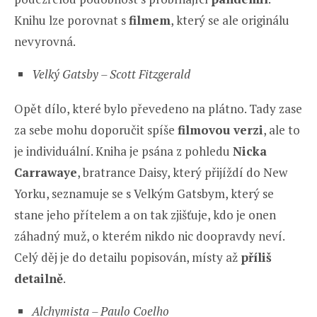
Knihu lze porovnat s
filmem
, který se ale originálu
nevyrovná.
Velký Gatsby – Scott Fitzgerald
Opět dílo, které bylo převedeno na plátno. Tady zase
za sebe mohu doporučit spíše
filmovou verzi
, ale to
je individuální. Kniha je psána z pohledu
Nicka
Carrawaye
, bratrance Daisy, který přijíždí do New
Yorku, seznamuje se s Velkým Gatsbym, který se
stane jeho přítelem a on tak zjišťuje, kdo je onen
záhadný muž, o kterém nikdo nic doopravdy neví.
Celý děj je do detailu popisován, místy až
příliš
detailně
.
Alchymista – Paulo Coelho