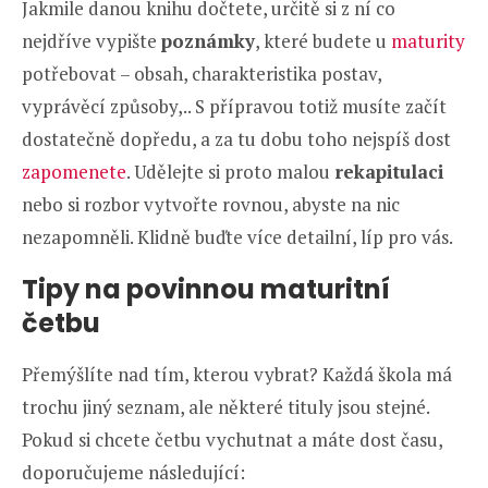
Jakmile danou knihu dočtete, určitě si z ní co
nejdříve vypište
poznámky
, které budete u
maturity
potřebovat – obsah, charakteristika postav,
vyprávěcí způsoby,.. S přípravou totiž musíte začít
dostatečně dopředu, a za tu dobu toho nejspíš dost
zapomenete
. Udělejte si proto malou
rekapitulaci
nebo si rozbor vytvořte rovnou, abyste na nic
nezapomněli. Klidně buďte více detailní, líp pro vás.
Tipy na povinnou maturitní
četbu
Přemýšlíte nad tím, kterou vybrat? Každá škola má
trochu jiný seznam, ale některé tituly jsou stejné.
Pokud si chcete četbu vychutnat a máte dost času,
doporučujeme následující: