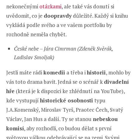
nekonečnými
otázkami
, ale také vás donutí si
uvědomit, co je
doopravdy
důležité. Každý si knihu
vykládá podle svého a ve vašem portfoliu by
rozhodně neměla chybět.
České nebe – Jára Cimrman (Zdeněk Svěrák,
Ladislav Smoljak)
Jestli máte rádi
komedii
a třeba i
historii
, mohlo by
vás toto drama bavit. Jedná se o scénář k
divadelní
hře
(která je k dispozici ke zhlédnutí na YouTube),
kde vystupují
historické osobnosti
typu
J.A.Komenský, Miroslav Tyrš, Praotec Čech, Svatý
Václav, Jan Hus a další. Ty se stanou
nebeskou
komisí
, aby rozhodli, co budou dělat s první
světovou válkou odehrávající se na zemi. Svými