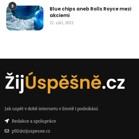
3
Blue chips aneb Rolls Royce mezi
akciemi
21. září, 2022
Jak uspět v době internetu v životě i podnikání.
Redakce a spolupráce
p92@zijuspesne.cz