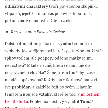
odlišnými charaktery
tvoří povedenou skupinku
vtipálků, jejichž humor vás pobaví jednou tolik,
pokud znáte minulost každého z nich.
Racek – Anton Pavlovič Čechov
Dalším dramatem je Racek –
symbol
volnosti a
svobody. Jak se žije synovi herečky, který se touží stát
spisovatelem, ale podpory od jeho matky se mu
nedostává? Mladé slečně, která se zamiluje do
nesprávného člověka? Ženě, která touží být zase
mladá a opěvovaná? Každý má v Sorinově panství
své
problémy
a každý je řeší po svém. Hlavním
tématem jsou zde
vztahy
, které se točí v
milostném
trojúhelníku
. Pohled na postavy vyjádřil
Tomáš