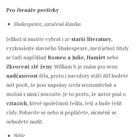
Pro čtenáře poctivky
Shakespeare, zaručená klasika
Jelikož si musíte vybrat i ze
starší literatury
,
vyzkoušejte slavného Shakespeare, mezi jehož tituly
se řadí například
Romeo a Julie, Hamlet
nebo
Zkrocení zlé ženy
. William S. je znám pro svou
nadčasovost
díla, proto i navzdory stáří děl budete
mít pocit, že jsou napsány zcela srozumitelně a
možná s nimi i souzníte. Je to proto, že autor psal o
vztazích
, které společnost řešila, řeší a bude řešit
vždy. Pobavíte se nebo si popláčete, nicméně se
nebudete nudit.
Bible