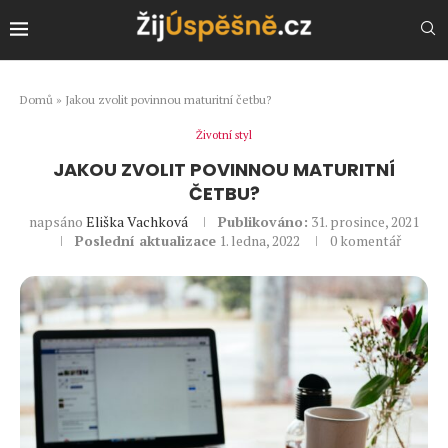
Domů
»
Jakou zvolit povinnou maturitní četbu?
Životní styl
JAKOU ZVOLIT POVINNOU MATURITNÍ
ČETBU?
napsáno
Eliška Vachková
Publikováno:
31. prosince, 2021
Poslední aktualizace
1. ledna, 2022
0 komentář