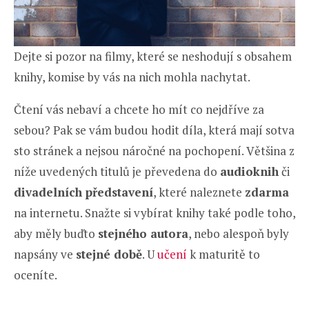
Dejte si pozor na filmy, které se neshodují s obsahem
knihy, komise by vás na nich mohla nachytat.
Čtení vás nebaví a chcete ho mít co nejdříve za
sebou? Pak se vám budou hodit díla, která mají sotva
sto stránek a nejsou náročné na pochopení. Většina z
níže uvedených titulů je převedena do
audioknih
či
divadelních představení
, které naleznete
zdarma
na internetu. Snažte si vybírat knihy také podle toho,
aby měly buďto
stejného autora
, nebo alespoň byly
napsány ve
stejné době
. U
učení
k maturitě to
oceníte.