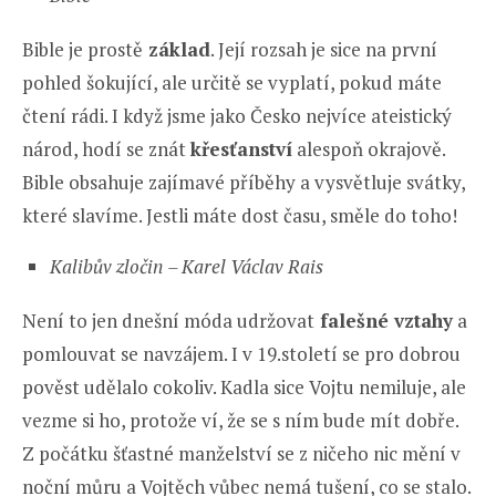
Bible je prostě
základ
. Její rozsah je sice na první
pohled šokující, ale určitě se vyplatí, pokud máte
čtení rádi. I když jsme jako Česko nejvíce ateistický
národ, hodí se znát
křesťanství
alespoň okrajově.
Bible obsahuje zajímavé příběhy a vysvětluje svátky,
které slavíme. Jestli máte dost času, směle do toho!
Kalibův zločin
– Karel Václav Rais
Není to jen dnešní móda udržovat
falešné vztahy
a
pomlouvat se navzájem. I v 19.století se pro dobrou
pověst udělalo cokoliv. Kadla sice Vojtu nemiluje, ale
vezme si ho, protože ví, že se s ním bude mít dobře.
Z počátku šťastné manželství se z ničeho nic mění v
noční můru a Vojtěch vůbec nemá tušení, co se stalo.