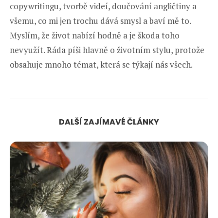
copywritingu, tvorbě videí, doučování angličtiny a
všemu, co mi jen trochu dává smysl a baví mě to.
Myslím, že život nabízí hodně a je škoda toho
nevyužít. Ráda píši hlavně o životním stylu, protože
obsahuje mnoho témat, která se týkají nás všech.
DALŠÍ ZAJÍMAVÉ ČLÁNKY