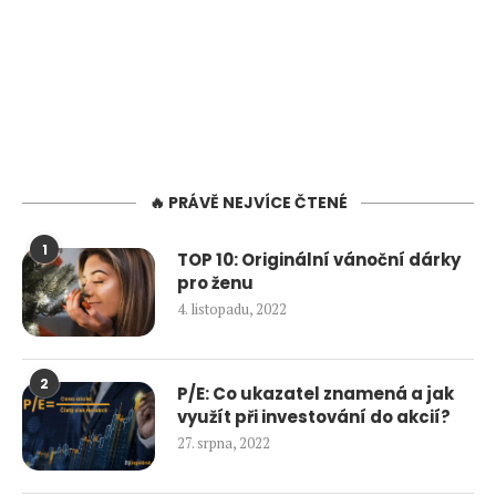
🔥 PRÁVĚ NEJVÍCE ČTENÉ
1
TOP 10: Originální vánoční dárky
pro ženu
4. listopadu, 2022
2
P/E: Co ukazatel znamená a jak
využít při investování do akcií?
27. srpna, 2022