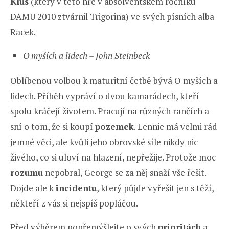
Klus
(který v této hře v absolventském ročníku
DAMU 2010 ztvárnil Trigorina) ve svých písních alba
Racek.
O myších a lidech – John Steinbeck
Oblíbenou volbou k maturitní četbě bývá O myších a
lidech. Příběh vypráví o dvou kamarádech, kteří
spolu kráčejí životem. Pracují na různých rančích a
sní o tom, že si koupí
pozemek
. Lennie má velmi rád
jemné věci, ale kvůli jeho obrovské síle nikdy nic
živého, co si uloví na hlazení, nepřežije. Protože moc
rozumu
nepobral, George se za něj snaží vše řešit.
Dojde ale k
incidentu
, který půjde vyřešit jen s těží,
někteří z vás si nejspíš popláčou.
Před výběrem popřemýšlejte o svých
prioritách
a