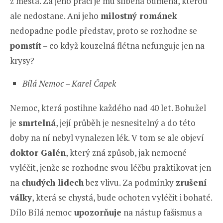
z města. Za jeho práci je mu slíbena odměna, kterou
ale nedostane. Ani jeho
milostný románek
nedopadne podle představ, proto se rozhodne se
pomstít
– co když kouzelná flétna nefunguje jen na
krysy?
Bílá Nemoc – Karel Čapek
Nemoc, která postihne každého nad 40 let. Bohužel
je
smrtelná
, její průběh je nesnesitelný a do této
doby na ní nebyl vynalezen lék. V tom se ale objeví
doktor Galén
, který zná způsob, jak nemocné
vyléčit, jenže se rozhodne svou léčbu praktikovat jen
na
chudých lidech
bez vlivu. Za podmínky
zrušení
války
, která se chystá, bude ochoten vyléčit i bohaté.
Dílo Bílá nemoc
upozorňuje
na nástup fašismus a