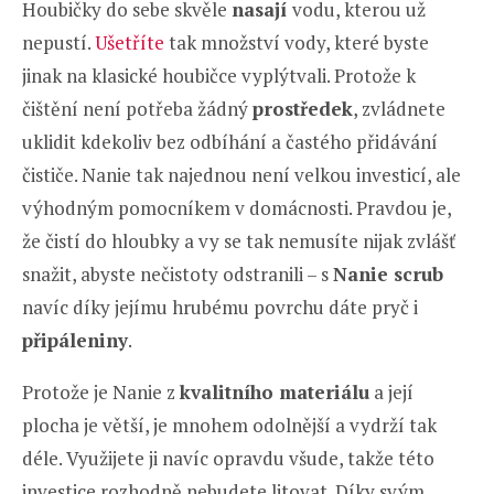
Houbičky do sebe skvěle
nasají
vodu, kterou už
nepustí.
Ušetříte
tak množství vody, které byste
jinak na klasické houbičce vyplýtvali. Protože k
čištění není potřeba žádný
prostředek
, zvládnete
uklidit kdekoliv bez odbíhání a častého přidávání
čističe. Nanie tak najednou není velkou investicí, ale
výhodným pomocníkem v domácnosti. Pravdou je,
že čistí do hloubky a vy se tak nemusíte nijak zvlášť
snažit, abyste nečistoty odstranili – s
Nanie scrub
navíc díky jejímu hrubému povrchu dáte pryč i
připáleniny
.
Protože je Nanie z
kvalitního materiálu
a její
plocha je větší, je mnohem odolnější a vydrží tak
déle. Využijete ji navíc opravdu všude, takže této
investice rozhodně nebudete litovat. Díky svým