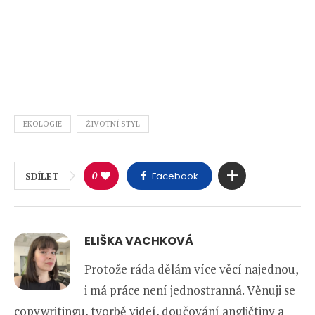
EKOLOGIE
ŽIVOTNÍ STYL
0
Facebook
SDÍLET
ELIŠKA VACHKOVÁ
Protože ráda dělám více věcí najednou,
i má práce není jednostranná. Věnuji se
copywritingu, tvorbě videí, doučování angličtiny a