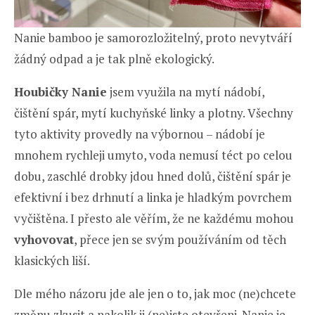
Nanie bamboo je samorozložitelný, proto nevytváří
žádný odpad a je tak plně ekologický.
Houbičky Nanie
jsem využila na mytí nádobí,
čištění spár, mytí kuchyňské linky a plotny. Všechny
tyto aktivity provedly na výbornou – nádobí je
mnohem rychleji umyto, voda nemusí téct po celou
dobu, zaschlé drobky jdou hned dolů, čištění spár je
efektivní i bez drhnutí a linka je hladkým povrchem
vyčištěna. I přesto ale věřím, že ne každému mohou
vyhovovat
, přece jen se svým používáním od těch
klasických liší.
Dle mého názoru jde ale jen o to, jak moc (ne)chcete
změnu zkusit a nakolik ji (ne)jste otevřeni. Nanie je