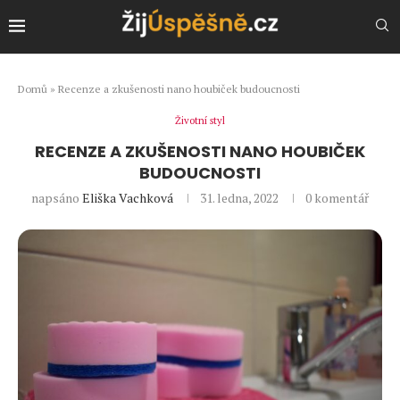
Domů
»
Recenze a zkušenosti nano houbiček budoucnosti
Životní styl
RECENZE A ZKUŠENOSTI NANO HOUBIČEK
BUDOUCNOSTI
napsáno
Eliška Vachková
31. ledna, 2022
0 komentář