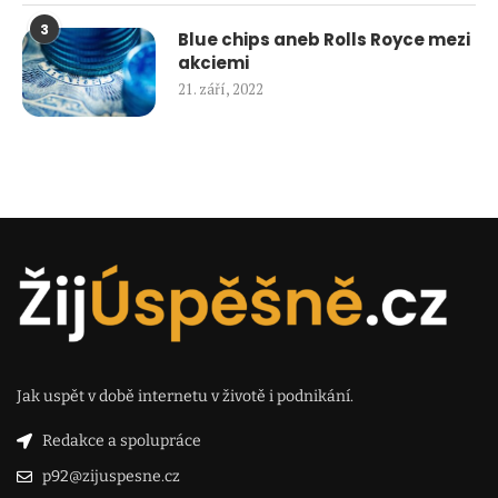
3
Blue chips aneb Rolls Royce mezi
akciemi
21. září, 2022
Jak uspět v době internetu v životě i podnikání.
Redakce a spolupráce
p92@zijuspesne.cz