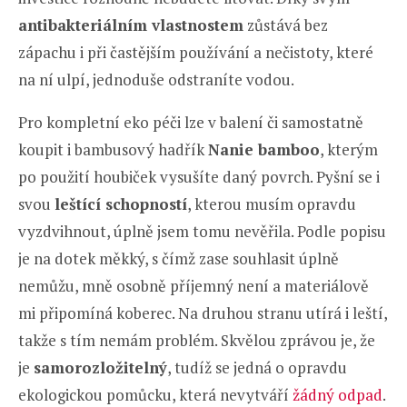
antibakteriálním vlastnostem
zůstává bez
zápachu i při častějším používání a nečistoty, které
na ní ulpí, jednoduše odstraníte vodou.
Pro kompletní eko péči lze v balení či samostatně
koupit i bambusový hadřík
Nanie bamboo
, kterým
po použití houbiček vysušíte daný povrch. Pyšní se i
svou
leštící schopností
, kterou musím opravdu
vyzdvihnout, úplně jsem tomu nevěřila. Podle popisu
je na dotek měkký, s čímž zase souhlasit úplně
nemůžu, mně osobně příjemný není a materiálově
mi připomíná koberec. Na druhou stranu utírá i leští,
takže s tím nemám problém. Skvělou zprávou je, že
je
samorozložitelný
, tudíž se jedná o opravdu
ekologickou pomůcku, která nevytváří
žádný odpad
.