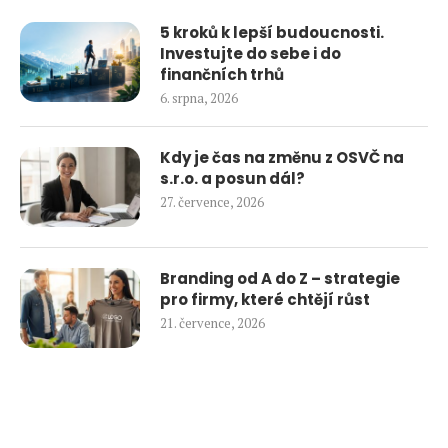
5 kroků k lepší budoucnosti.
Investujte do sebe i do
finančních trhů
6. srpna, 2026
Kdy je čas na změnu z OSVČ na
s.r.o. a posun dál?
27. července, 2026
Branding od A do Z – strategie
pro firmy, které chtějí růst
21. července, 2026