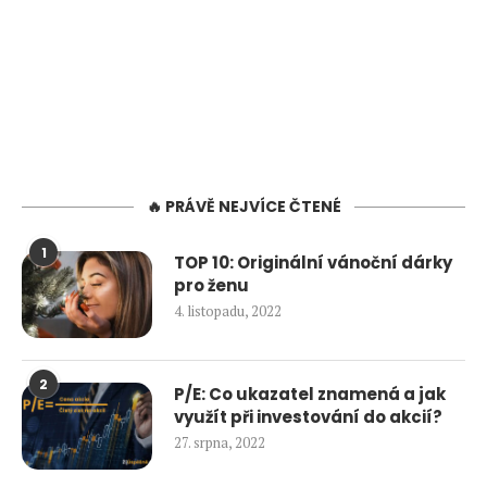
🔥 PRÁVĚ NEJVÍCE ČTENÉ
1
TOP 10: Originální vánoční dárky
pro ženu
4. listopadu, 2022
2
P/E: Co ukazatel znamená a jak
využít při investování do akcií?
27. srpna, 2022