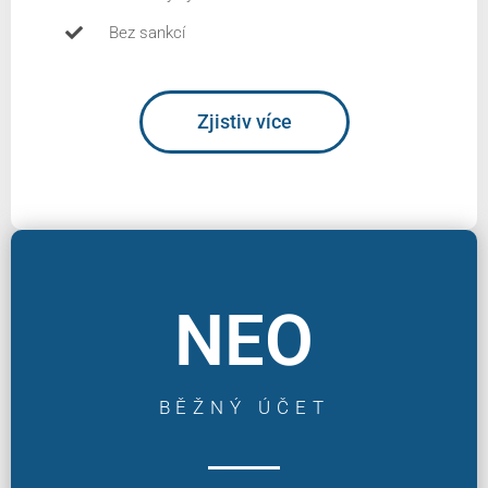
Bez sankcí
Zjistiv více
NEO
BĚŽNÝ ÚČET