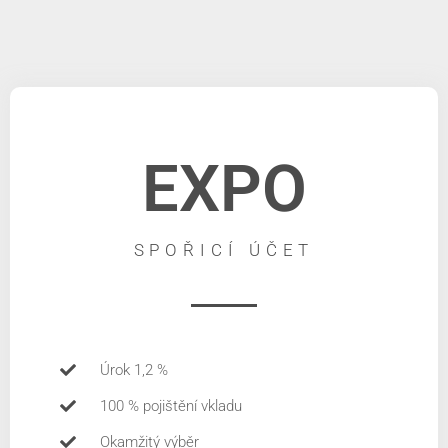
EXPO
SPOŘICÍ ÚČET
Úrok 1,2 %
100 % pojištění vkladu
Okamžitý výběr