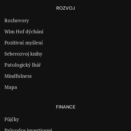
ROZVOJ
Rozhovory
Wim Hof dýchání
Pozitivní myšlení
Seberozvoj knihy
Patologický lhář
Mindfulness
Mapa
FINANCE
Půjčky
Průvodce investicemi