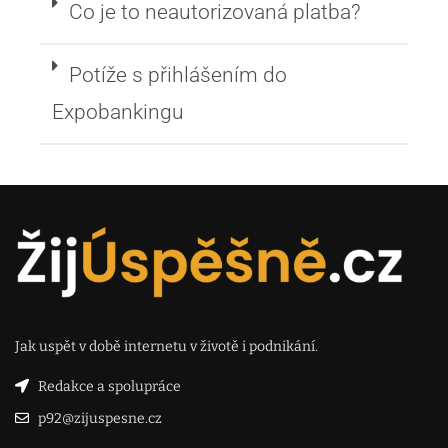
Co je to neautorizovaná platba?
Potíže s přihlášením do
Expobankingu
Jak uspět v době internetu v životě i podnikání.
Redakce a spolupráce
p92@zijuspesne.cz