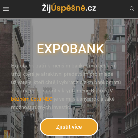
EXPOBANK
Expobank patří k menším bankám na českém
trhu, která je atraktivní především pro mladé
uživatele, kteří chtějí vybírat z cizích bankomatů
zdarma nebo spořit v kryptoměně Bitcoin. V
běžném účtu NEO
je velmi slušný úrok a také
možnost různých investic.
Zjistit více