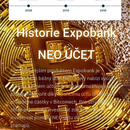
Historie Expobank
NEO ÚČET
Nejzajímavějším produktem Expobank je
současnosti běžný účet NEO, který nabízí vysoký
úrok na běžném účtu 1,6 %. Dále umožňuje velmi
přehledně spořit díky
spořícímu účtu
či ukládání
pravidelné částky v Bitcoinech. Pro uživatele, kteří
chtějí jednoduše investovat zde je možnost
investovat pomocí NEO účtu do mincí, Bitcoinu či
startupů.