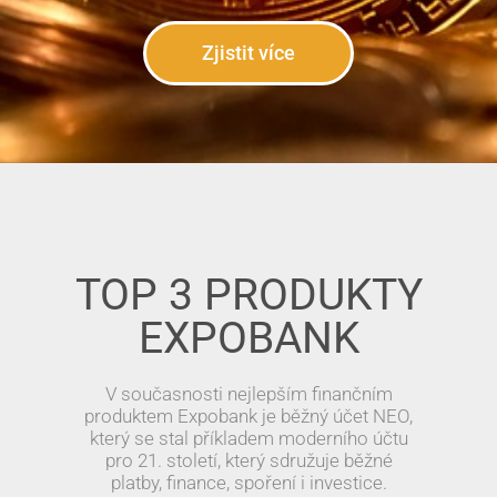
Zjistit více
TOP 3 PRODUKTY
EXPOBANK
V současnosti nejlepším finančním
produktem Expobank je běžný účet NEO,
který se stal příkladem moderního účtu
pro 21. století, který sdružuje běžné
platby, finance, spoření i investice.