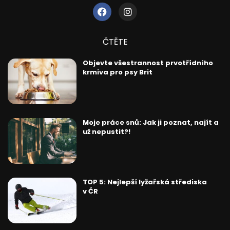
ČTĚTE
Objevte všestrannost prvotřídního
krmiva pro psy Brit
Moje práce snů: Jak ji poznat, najít a
už nepustit?!
TOP 5: Nejlepší lyžařská střediska
v ČR