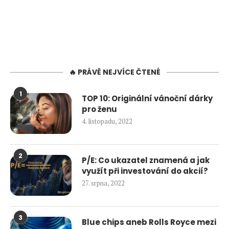
🔥 PRÁVĚ NEJVÍCE ČTENÉ
1
TOP 10: Originální vánoční dárky
pro ženu
4. listopadu, 2022
2
P/E: Co ukazatel znamená a jak
využít při investování do akcií?
27. srpna, 2022
3
Blue chips aneb Rolls Royce mezi