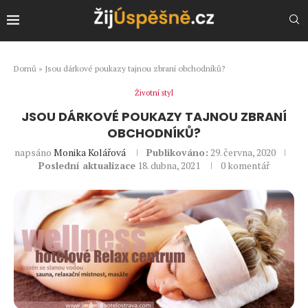
Domů
»
Jsou dárkové poukazy tajnou zbraní obchodníků?
Životní styl
JSOU DÁRKOVÉ POUKAZY TAJNOU ZBRANÍ
OBCHODNÍKŮ?
napsáno
Monika Kolářová
Publikováno:
29. června, 2020
Poslední aktualizace
18. dubna, 2021
0 komentář