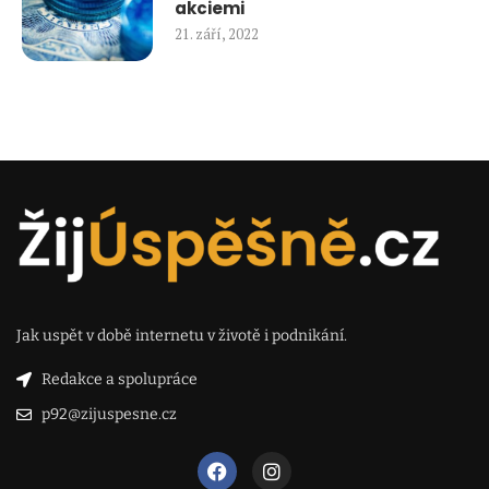
akciemi
21. září, 2022
Jak uspět v době internetu v životě i podnikání.
Redakce a spolupráce
p92@zijuspesne.cz