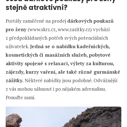
stejně atraktivní?
Portály zaměřené na prodej
dárkových poukazů
pro ženy
(www.skrz.cz, www.zazitky.cz) vychází
z předpokládaných potřeb svých potenciálních
uživatelek.
Jedná se o nabídku kadeřnických,
kosmetických či masážních služeb, pobytové
aktivity spojené s relaxací, výlety za kulturou,
zájezdy, kurzy vaření, ale také různé gurmánské
zážitky.
Některé nabídky jsou podobné. Odvážnější
z vás mohou sáhnout i po nějakém adrenalinu.
Posuďte sami.