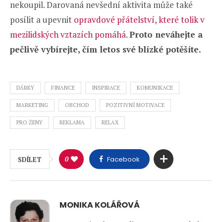
nekoupil. Darovaná nevšední aktivita může také
posílit a upevnit
opravdové přátelství, které tolik v
mezilidských vztazích pomáhá.
Proto neváhejte a
pečlivě vybírejte, čím letos své blízké potěšíte.
DÁRKY
FINANCE
INSPIRACE
KOMUNIKACE
MARKETING
OBCHOD
POZITIVNÍ MOTIVACE
PRO ŽENY
REKLAMA
RELAX
0
Facebook
SDÍLET
MONIKA KOLÁŘOVÁ