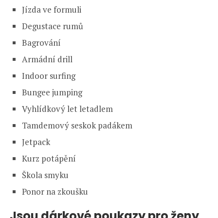
Jízda ve formuli
Degustace rumů
Bagrování
Armádní drill
Indoor surfing
Bungee jumping
Vyhlídkový let letadlem
Tamdemový seskok padákem
Jetpack
Kurz potápění
Škola smyku
Ponor na zkoušku
J
sou dárkové poukazy pro ženy