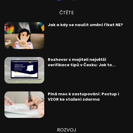
ČTĚTE
Jak a kdy se naučit umění říkat NE?
Rozhovor s majiteli největší
verifikace tipů v Česku: Jak to...
Plná moc k zastupování: Postup i
VZOR ke stažení zdarma
ROZVOJ