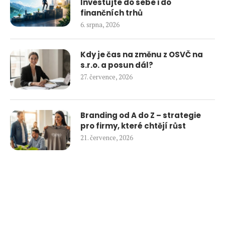
Investujte do sebe i do
finančních trhů
6. srpna, 2026
Kdy je čas na změnu z OSVČ na
s.r.o. a posun dál?
27. července, 2026
Branding od A do Z – strategie
pro firmy, které chtějí růst
21. července, 2026