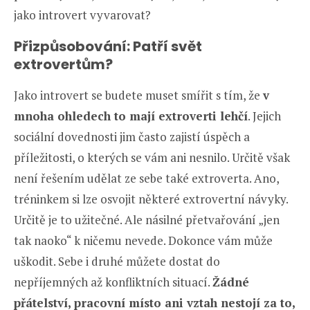
jako introvert vyvarovat?
Přizpůsobování: Patří svět
extrovertům?
Jako introvert se budete muset smířit s tím, že
v
mnoha ohledech to mají
extroverti
lehčí
. Jejich
sociální dovednosti jim často zajistí úspěch a
příležitosti, o kterých se vám ani nesnilo. Určitě však
není řešením udělat ze sebe také extroverta. Ano,
tréninkem si lze osvojit některé extrovertní návyky.
Určitě je to užitečné. Ale násilné přetvařování „jen
tak naoko“ k ničemu nevede. Dokonce vám může
uškodit. Sebe i druhé můžete dostat do
nepříjemných až konfliktních situací.
Žádné
přátelství, pracovní místo ani vztah nestojí za to,