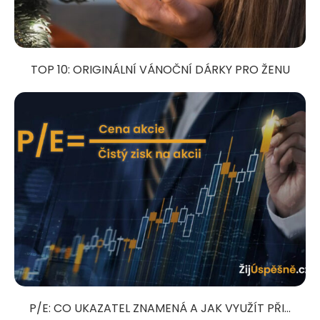
TOP 10: ORIGINÁLNÍ VÁNOČNÍ DÁRKY PRO ŽENU
P/E: CO UKAZATEL ZNAMENÁ A JAK VYUŽÍT PŘI...