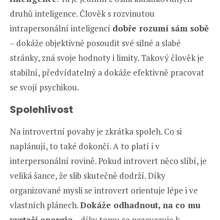
druhů inteligence. Člověk s rozvinutou
intrapersonální inteligencí
dobře rozumí sám sobě
– dokáže objektivně posoudit své silné a slabé
stránky, zná svoje hodnoty i limity. Takový člověk je
stabilní, předvídatelný a dokáže efektivně pracovat
se svojí psychikou.
Spolehlivost
Na introvertní povahy je zkrátka spoleh. Co si
naplánují, to také dokončí. A to platí i v
interpersonální rovině. Pokud introvert něco slíbí, je
veliká šance, že slib skutečně dodrží. Díky
organizované mysli se introvert orientuje lépe i ve
vlastních plánech.
Dokáže odhadnout, na co mu
vystačí energie
– díky tomu se nezavazuje k