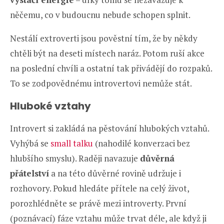
něčemu, co v budoucnu nebude schopen splnit.
Nestálí extroverti jsou pověstní tím, že by někdy
chtěli být na deseti místech naráz. Potom ruší akce
na poslední chvíli a ostatní tak přivádějí do rozpaků.
To se zodpovědnému introvertovi nemůže stát.
Hluboké vztahy
Introvert si zakládá na pěstování hlubokých vztahů.
Vyhýbá se
small talku
(nahodilé konverzaci bez
hlubšího smyslu). Raději navazuje
důvěrná
přátelství
a na této důvěrné rovině udržuje i
rozhovory. Pokud hledáte přítele na celý život,
porozhlédněte se právě mezi introverty. První
(poznávací) fáze vztahu může trvat déle, ale když ji