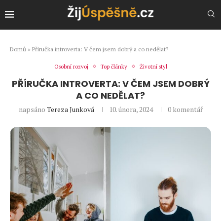
Domů
»
Příručka introverta: V čem jsem dobrý a co nedělat?
Osobní rozvoj
Top články
Životní styl
PŘÍRUČKA INTROVERTA: V ČEM JSEM DOBRÝ
A CO NEDĚLAT?
napsáno
Tereza Junková
10. února, 2024
0 komentář