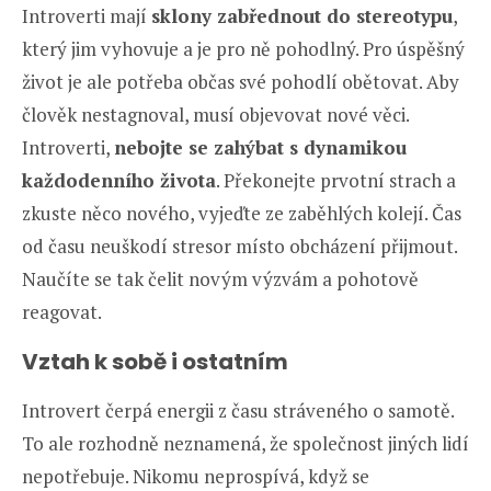
Introverti mají
sklony zabřednout do stereotypu
,
který jim vyhovuje a je pro ně pohodlný. Pro úspěšný
život je ale potřeba občas své pohodlí obětovat. Aby
člověk nestagnoval, musí objevovat nové věci.
Introverti,
nebojte se zahýbat s dynamikou
každodenního života
. Překonejte prvotní strach a
zkuste něco nového, vyjeďte ze zaběhlých kolejí. Čas
od času neuškodí stresor místo obcházení přijmout.
Naučíte se tak čelit novým výzvám a pohotově
reagovat.
Vztah k sobě i ostatním
Introvert čerpá energii z času stráveného o samotě.
To ale rozhodně neznamená, že společnost jiných lidí
nepotřebuje. Nikomu neprospívá, když se