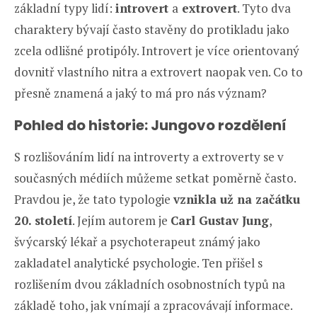
základní typy lidí:
introvert
a
extrovert
. Tyto dva
charaktery bývají často stavěny do protikladu jako
zcela odlišné protipóly. Introvert je více orientovaný
dovnitř vlastního nitra a extrovert naopak ven. Co to
přesně znamená a jaký to má pro nás význam?
Pohled do historie: Jungovo rozdělení
S rozlišováním lidí na introverty a extroverty se v
současných médiích můžeme setkat poměrně často.
Pravdou je, že tato typologie
vznikla už na začátku
20. století
. Jejím autorem je
Carl Gustav Jung
,
švýcarský lékař a psychoterapeut známý jako
zakladatel analytické psychologie. Ten přišel s
rozlišením dvou základních osobnostních typů na
základě toho, jak vnímají a zpracovávají informace.