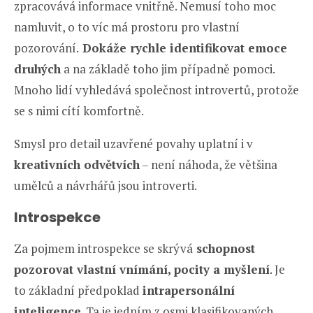
zpracovává informace vnitřně. Nemusí toho moc
namluvit, o to víc má prostoru pro vlastní
pozorování.
Dokáže rychle identifikovat emoce
druhých
a na základě toho jim případně pomoci.
Mnoho lidí vyhledává společnost introvertů, protože
se s nimi cítí komfortně.
Smysl pro detail uzavřené povahy uplatní i v
kreativních odvětvích
– není náhoda, že většina
umělců a návrhářů jsou introverti.
Introspekce
Za pojmem introspekce se skrývá
schopnost
pozorovat vlastní vnímání, pocity a myšlení
. Je
to základní předpoklad
intrapersonální
inteligence
. Ta je jedním z osmi klasifikovaných