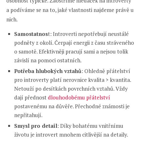
osobnost typické. Zaostříme hledáček na introverty
a podíváme se na to, jaké vlastnosti najdeme právě u
nich.
Samostatnos
t: Introverti nepotřebují neustálé
podněty z okolí. Čerpají energii z času stráveného
o samotě. Efektivněji pracují sami a nejsou tolik
závislí na pomoci ostatních.
Potřeba hlubokých vztahů
: Ohledně přátelství
pro introverty platí nerovnice kvalita > kvantita.
Netouží po desítkách povrchních vztahů. Vždy
dají přednost
dlouhodobému přátelství
postavenému na důvěře. Přechodné známosti je
nepřitahují.
Smysl pro detail
: Díky bohatému vnitřnímu
životu je introvert mnohem citlivější na detaily.