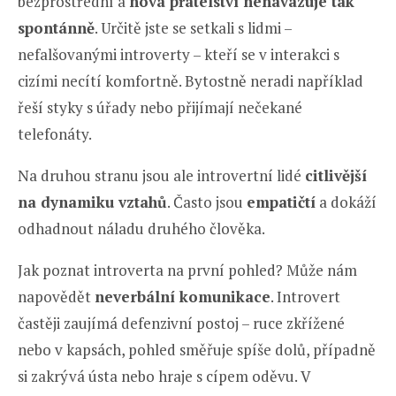
bezprostřední a
nová přátelství nenavazuje tak
spontánně
. Určitě jste se setkali s lidmi –
nefalšovanými introverty – kteří se v interakci s
cizími necítí komfortně. Bytostně neradi například
řeší styky s úřady nebo přijímají nečekané
telefonáty.
Na druhou stranu jsou ale introvertní lidé
citlivější
na dynamiku vztahů
. Často jsou
empatičtí
a dokáží
odhadnout náladu druhého člověka.
Jak poznat introverta na první pohled? Může nám
napovědět
neverbální komunikace
. Introvert
častěji zaujímá defenzivní postoj – ruce zkřížené
nebo v kapsách, pohled směřuje spíše dolů, případně
si zakrývá ústa nebo hraje s cípem oděvu. V