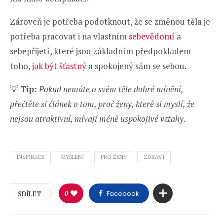
Zároveň je potřeba podotknout, že se změnou těla je
potřeba pracovat i na vlastním
sebevědomí
a
sebepřijetí, které jsou základním předpokladem
toho,
jak být šťastný
a spokojený sám se sebou.
💡
Tip:
Pokud nemáte o svém těle dobré mínění,
přečtěte si článek o tom, proč ženy, které si myslí, že
nejsou atraktivní, mívají méně uspokojivé vztahy.
INSPIRACE
MYŠLENÍ
PRO ŽENY
ZDRAVÍ
0
Facebook
SDÍLET