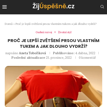
Domů
»
Proč je lepší zvětšení prsou vlastním tukem a jak dlouho vydrží?
Osobní rozvoj
Životní styl
PROČ JE LEPŠÍ ZVĚTŠENÍ PRSOU VLASTNÍM
TUKEM A JAK DLOUHO VYDRŽÍ?
napsáno
Aneta Toboříková
Publikováno:
4. dubna, 2022
Poslední aktualizace
25. prosince, 2022
0 komentář