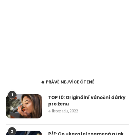
🔥 PRÁVĚ NEJVÍCE ČTENÉ
1
TOP 10: Originální vánoční dárky
pro ženu
4. listopadu, 2022
2
P/E: Co ukazatel znamená a jak