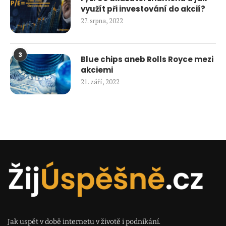
využít při investování do akcií?
27. srpna, 2022
3
Blue chips aneb Rolls Royce mezi
akciemi
21. září, 2022
Jak uspět v době internetu v životě i podnikání.