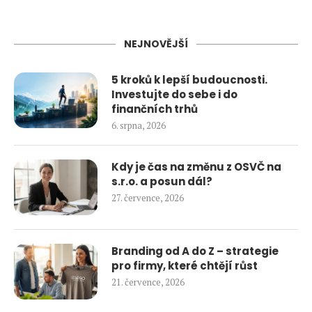
NEJNOVĚJŠÍ
5 kroků k lepší budoucnosti.
Investujte do sebe i do
finančních trhů
6. srpna, 2026
Kdy je čas na změnu z OSVČ na
s.r.o. a posun dál?
27. července, 2026
Branding od A do Z – strategie
pro firmy, které chtějí růst
21. července, 2026