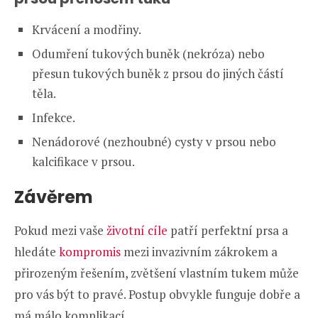
Krvácení a modřiny.
Odumření tukových buněk (nekróza) nebo
přesun tukových buněk z prsou do jiných částí
těla.
Infekce.
Nenádorové (nezhoubné) cysty v prsou nebo
kalcifikace v prsou.
Závěrem
Pokud mezi vaše
životní cíle
patří perfektní prsa a
hledáte
kompromis
mezi invazivním zákrokem a
přirozeným řešením, zvětšení vlastním tukem může
pro vás být to pravé. Postup obvykle funguje dobře a
má málo komplikací.