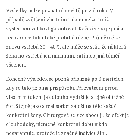
Výsledky nelze poznat okamžitě po zákroku. V
případě zvětšení vlastním tukem nelze totiž
výslednou velikost garantovat. Každá žena je jiná a
reabsorbce tuku také probíhá různě. Průměrně se
znovu vstřebá 30 – 40%, ale může se stát, že některá
žena ho vstřebá jen minimum, zatímco jiná téměř
všechen.
Konečný výsledek se pozná přibližně po 3 měsících,
kdy se tělo již plně přizpůsobí. Při zvětšení prsou
vlastním tukem jak dlouho vydrží je stejně obtížné
říci. Stejně jako s reabsorbcí záleží na těle každé
konkrétní ženy. Chirurgové se sice shodují, že efekt je
dlouhodobý, nicméně konkrétní dobu nikdo
negarantuje, protože je značně individuální.