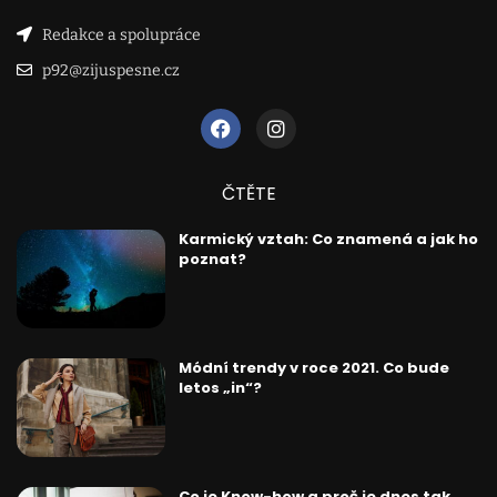
Redakce a spolupráce
p92@zijuspesne.cz
ČTĚTE
Karmický vztah: Co znamená a jak ho
poznat?
Módní trendy v roce 2021. Co bude
letos „in“?
Co je Know-how a proč je dnes tak