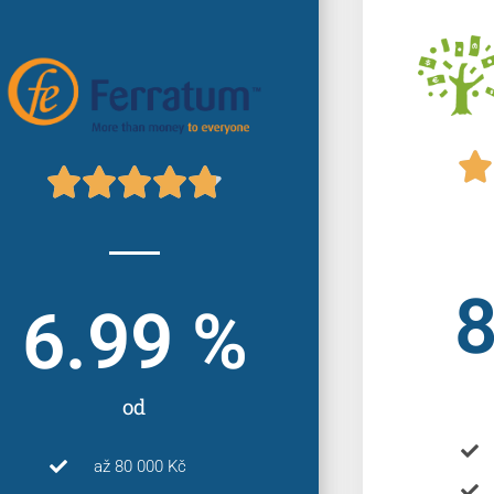






8
6.99
 %
od
až 80 000 Kč