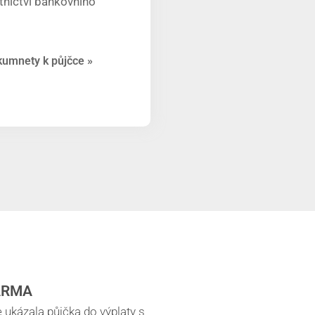
tnictví bankovního
umnety k půjčce »
ARMA
ukázala půjčka do výplaty s