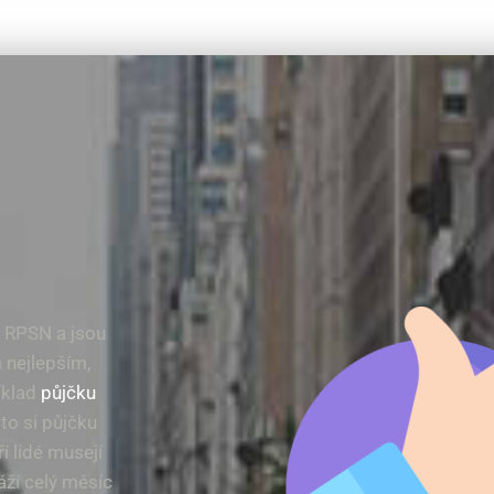
 RPSN a jsou
 nejlepším,
íklad
půjčku
 to si půjčku
í lidé musejí
áží celý měsíc