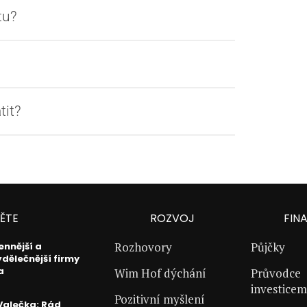
tu?
tit?
ĚTE
ROZVOJ
FIN
Rozhovory
Půjčky
ennější a
ýdělečnější firmy
a
Wim Hof dýchání
Průvodce
investicem
Pozitivní myšlení
Valečka: Rád