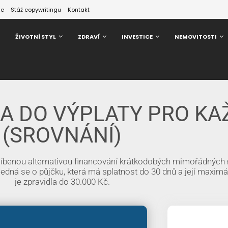
ze
Stáž copywritingu
Kontakt
ŽIVOTNÍ STYL
ZDRAVÍ
INVESTICE
NEMOVITOSTI
KA DO VÝPLATY PRO K
(SROVNÁNÍ)
oblíbenou alternativou financování krátkodobých mimořádných 
edná se o půjčku, která má splatnost do 30 dnů a její maximá
je zpravidla do 30.000 Kč.