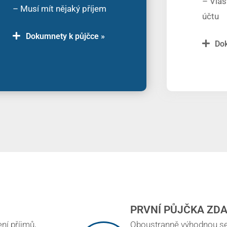
– Vlas
– Musí mít nějaký příjem
účtu
Dokumnety k půjčce »
Dok
PRVNÍ PŮJČKA ZD
ní příjmů,
Oboustranně výhodnou se 