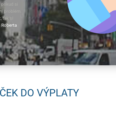
 pokud si
ní problém.
 tak si
h Roberta
JČEK DO VÝPLATY