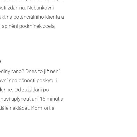
osti zdarma. Nebankovní
kt na potenciálního klienta a
ři splnění podmínek zcela
P
diny ráno? Dnes to již není
vní společnosti poskytují
denně. Od zažádání po
musí uplynout ani 15 minut a
dále nakládat. Komfort a