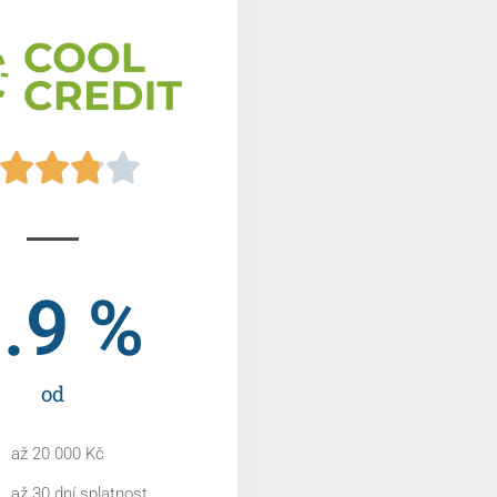




.9
 %
od
až 20 000 Kč
až 30 dní splatnost