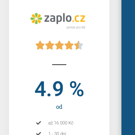





4.9
 %
od
až 16 000 Kč
1 - 30 dní