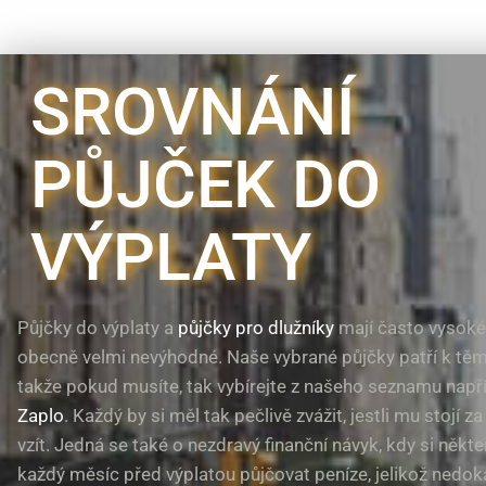
SROVNÁNÍ
PŮJČEK DO
VÝPLATY
Půjčky do výplaty a
půjčky pro dlužníky
mají často vysoké
obecně velmi nevýhodné. Naše vybrané půjčky patří k těm
takže pokud musíte, tak vybírejte z našeho seznamu např
Zaplo
. Každý by si měl tak pečlivě zvážit, jestli mu stojí za
vzít. Jedná se také o nezdravý finanční návyk, kdy si někteř
každý měsíc před výplatou půjčovat peníze, jelikož nedok