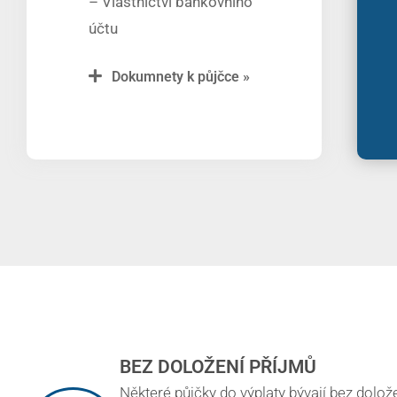
– Vlastnictví bankovního
účtu
Dokumnety k půjčce »
BEZ DOLOŽENÍ PŘÍJMŮ
Některé půjčky do výplaty bývají bez dolože