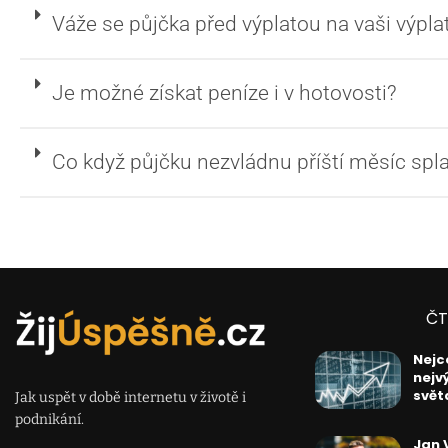
Váže se půjčka před výplatou na vaši výpla
Je možné získat peníze i v hotovosti?
Co když půjčku nezvládnu příští měsíc spla
ČT
Nejc
nejv
svět
Jak uspět v době internetu v životě i
podnikání.
Jan 