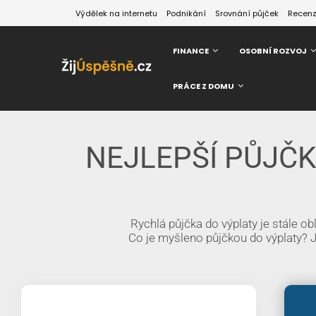
Výdělek na internetu
Podnikání
Srovnání půjček
Recen
FINANCE
OSOBNÍ ROZVOJ
PRÁCE Z DOMU
NEJLEPŠÍ PŮJČ
Rychlá půjčka do výplaty je stále 
Co je myšleno půjčkou do výplaty? J