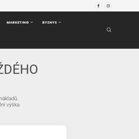
MARKETING
BYZNYS
AŽDÉHO
nákladů.
lní výška