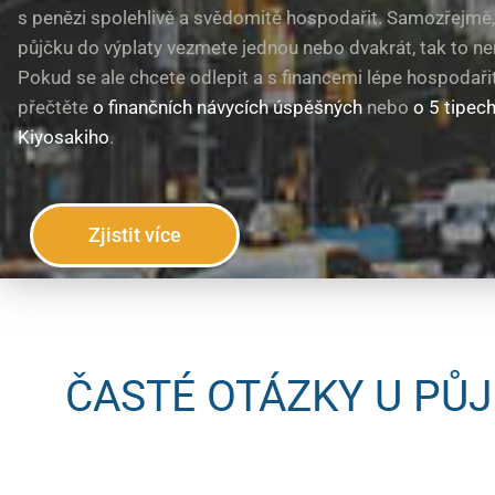
s penězi spolehlivě a svědomitě hospodařit. Samozřejmě,
půjčku do výplaty vezmete jednou nebo dvakrát, tak to ne
Pokud se ale chcete odlepit a s financemi lépe hospodařit,
přečtěte
o finančních návycích úspěšných
nebo
o 5 tipec
Kiyosakiho
.
Zjistit více
ČASTÉ OTÁZKY U PŮ