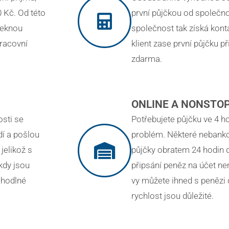
 Kč. Od této
první půjčkou od společn
řeknou
společnost tak získá konta
pracovní
klient zase první půjčku p
zdarma.
ONLINE A NONSTO
osti se
Potřebujete půjčku ve 4 ho
dí a pošlou
problém. Některé nebanko
 jelikož s
půjčky obratem 24 hodin 
kdy jsou
připsání peněz na účet ne
ohodlné
vy můžete ihned s penězi 
rychlost jsou důležité.