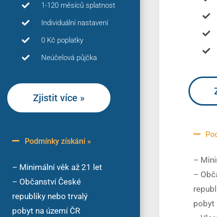
1-120 měsíců splatnost
Individuální nastavení
0 Kč poplatky
Neúčelová půjčka
Zjistit více »
Pod
Podmínky získání »
– Mini
– Minimální věk až 21 let
– Obč
– Občanství České
republ
republiky nebo trvalý
pobyt
pobyt na území ČR