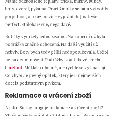
Máme odzkoušené tepláky, trička, mikiny, bundy,
boty, overal, pyžama. Prací žmolky se nám vytvořily
jen jednou, a to až po více vypráních. Jinak vše
perfect. Stálobarevné, negajdavé.
Botičky vydržely jednu sezónu. Na konci ní už byla
podrážka značně ochozená. Na další využití už
nebyly. Boty bych tedy příliš nedoporučovala. Určitě
ne na denní nošení. Podrážky jsou takové trochu
barefoot
. Měkké a ohebné, ale rychle se vyšmatlají.
Co chybí, je pevný opatek, který je u nejmenších
docela podstatným prvkem.
Reklamace a vrácení zboží
A jak u Sinsay funguje reklamace a vrácení zboží?
Zboží můžete vrátit do 30 dnů zdarma. Pokud se vám