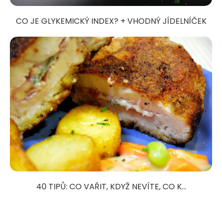
CO JE GLYKEMICKÝ INDEX? + VHODNÝ JÍDELNÍČEK
40 TIPŮ: CO VAŘIT, KDYŽ NEVÍTE, CO K...