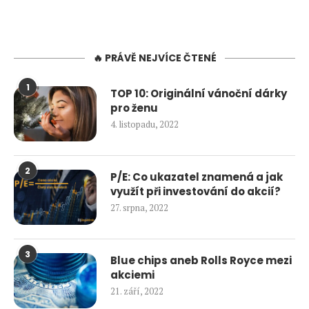
🔥 PRÁVĚ NEJVÍCE ČTENÉ
1
TOP 10: Originální vánoční dárky
pro ženu
4. listopadu, 2022
2
P/E: Co ukazatel znamená a jak
využít při investování do akcií?
27. srpna, 2022
3
Blue chips aneb Rolls Royce mezi
akciemi
21. září, 2022