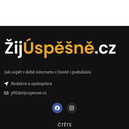
Jak uspět v době internetu v životě i podnikání.
Redakce a spolupráce
p92@zijuspesne.cz
ČTĚTE