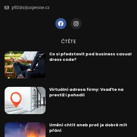
p92@zijuspesne.cz
ČTĚTE
Co si představit pod business casual
dress code?
Virtuální adresa firmy: Vsaďte na
prestiž i pohodlí
Umění chtít aneb proč je dobré mít
přání