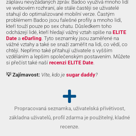
záplavu nevyžádaných zpráv. Badoo využívá mnoho lidí
ve webovém rozhraní, ale stále častěji se uživatelé
stahují do optimalizované mobilní verze. Častým
problémem Badoo jsou falešné profily a mnoho lidí,
kteří touží pouze po sex chatu. Důsledkem toho
odcházejí lidé, kteří hledají vážný vztah spíše na
ELITE
Date
a
eDarling
. Tyto seznamky jsou zaměřené na
vážné vztahy a také se snaží zaměřit na lidi, co vědí, co
chtějí. Nepřímo také přitahují uživatele s vyšším
vzděláním a lepším společenským postavením. Můžete
si přečíst také naší
recenzi ELITE Date
.
💡 Zajímavost:
Víte, kdo je
sugar daddy
?
Propracovaná seznamka, uživatelská přívětivost,
základna uživatelů, profil zdarma je použitelný, kladné
recenze.