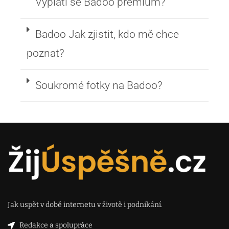
Vyplatí se Badoo premium?
Badoo Jak zjistit, kdo mě chce
poznat?
Soukromé fotky na Badoo?
Jak uspět v době internetu v životě i podnikání.
Redakce a spolupráce