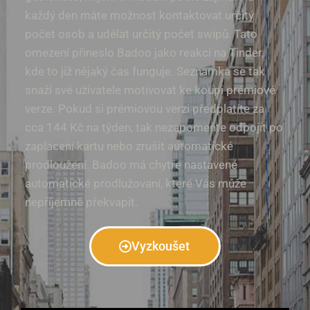
každý den máte možnost kontaktovat určitý
počet osob a udělat určitý počet swipů. Tato
omezení přineslo Badoo jako reakci na Tinder,
kde to již nějaký čas funguje. Seznamka se tak
snaží své uživatele motivovat ke koupi prémiové
verze. Pokud si prémiovou verzi předplatíte za
cca 144 Kč na týden, tak nezapomeňte odpojit po
zaplacení kartu nebo zrušit automatické
prodloužení. Badoo má chytře nastavené
automatické prodlužovaní, které Vás může
nepříjemně překvapit.
Vyzkoušet