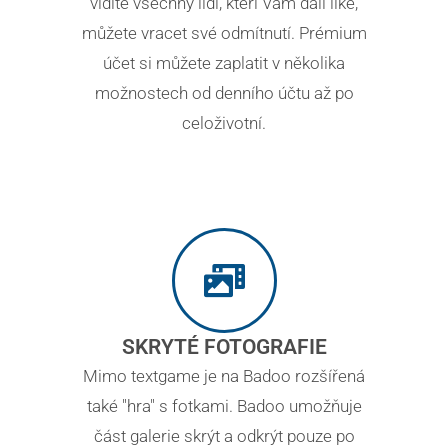
vidíte všechny lidi, kteří Vám dali like,
můžete vracet své odmítnutí. Prémium
účet si můžete zaplatit v několika
možnostech od denního účtu až po
celoživotní.
SKRYTÉ FOTOGRAFIE
Mimo textgame je na Badoo rozšířená
také "hra" s fotkami. Badoo umožňuje
část galerie skrýt a odkrýt pouze po