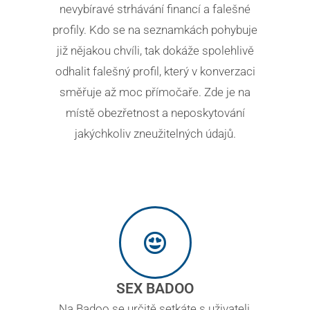
nevybíravé strhávání financí a falešné
profily. Kdo se na seznamkách pohybuje
již nějakou chvíli, tak dokáže spolehlivě
odhalit falešný profil, který v konverzaci
směřuje až moc přímočaře. Zde je na
místě obezřetnost a neposkytování
jakýchkoliv zneužitelných údajů.
SEX BADOO
Na Badoo se určitě setkáte s uživateli,