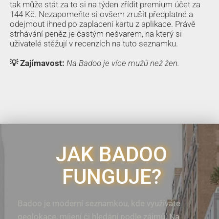
tak může stát za to si na týden zřídit premium účet za
144 Kč. Nezapomeňte si ovšem zrušit předplatné a
odejmout ihned po zaplacení kartu z aplikace. Právě
strhávání peněz je častým nešvarem, na který si
uživatelé stěžují v recenzích na tuto seznamku.
💡 Zajímavost:
Na Badoo je více mužů než žen.
JAK BADOO
FUNGUJE?
Badoo je moderní seznamkou, kde využíváte
geolokace, míjení či hledání podle zájmů. Na