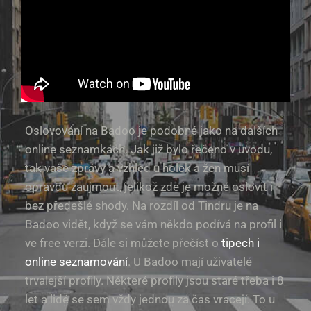
Oslovování na Badoo je podobné jako na dalších
online seznamkách. Jak již bylo řečeno v úvodu,
tak vaše zprávy a vzhled u holek a žen musí
opravdu zaujmout, jelikož zde je možné oslovit i
bez předešlé shody. Na rozdíl od Tindru je na
Badoo vidět, když se vám někdo podívá na profil i
ve free verzi. Dále si můžete přečíst o
tipech i
online seznamování
. U Badoo mají uživatelé
trvalejší profily. Některé profily jsou staré třeba i 8
let a lidé se sem vždy jednou za čas vracejí. To u