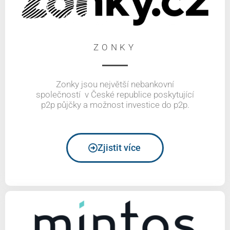
ZONKY
Zonky jsou největší nebankovní
společností v České republice poskytující
p2p půjčky a možnost investice do p2p.
Zjistit více