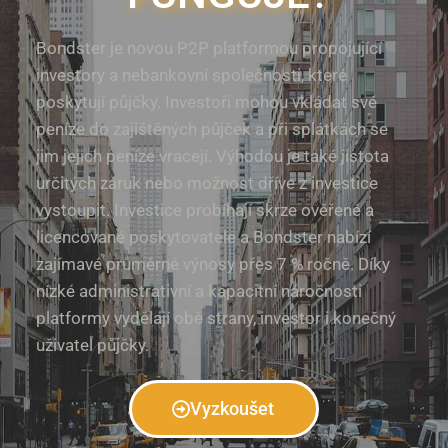
Bondster je novou P2P platformou propojující
investory a nebankovní společnosti, které
poskytují půjčky. Investoři mohou vkládat své
peníze do zajištěných půjček a při splátkách se
jim jejich peníze vracejí. Výhodou je také jistota
určitých záruk nebo možnost dříve z investice
vystoupit. Investice probíhají skrze ověřené a
licencované poskytovatele a Bondster nabízí
zajímavé průměrné výnosy přes 7 % ročně. Díky
nízké administrativní a kapacitní náročnosti
platformy vydělají obě strany, investor i konečný
uživatel půjčky.
Vyzkoušet