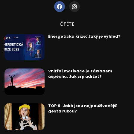
ČTĚTE
Energetická krize: Jaký je výhled?
Vnitřní motivace je základem
úspěchu: Jak si ji udržet?
TOP 9: Jaká jsou nejpoužívanější
gesta rukou?