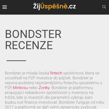
BONDSTER
RECENZE
Bondster je mladá česká
fintech
společnost, která se
soustředí na P2P investice do půjček. Bondster je
nejvíce podobný nejznámějšímu fintechu spojenému s
P2P,
Mintosu
nebo
Zonky
. Bondster je platformou
propojující nebankovní společnosti s investory na
tržišti, kde si investoři dle parametrů vybírají, kam
budou své finance investovat. Bondster funguje od roku
2017 a platformě se daří velmi dynamicky zvyšovat