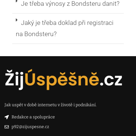
Je třeba výnosy z Bondsteru danit?
Jaký je třeba doklad při registraci
na Bondsteru?
Jak uspět v době internetu v životě i podnikání.
Redakce a spolupráce
p92@zijuspesne.cz