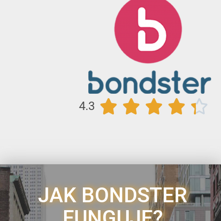





4.3
JAK BONDSTER
FUNGUJE?