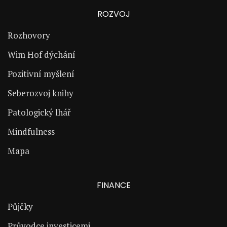
ROZVOJ
Rozhovory
Wim Hof dýchání
Pozitivní myšlení
Seberozvoj knihy
Patologický lhář
Mindfulness
Mapa
FINANCE
Půjčky
Průvodce investicemi