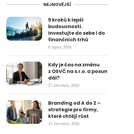
NEJNOVĚJŠÍ
5 kroků k lepší
budoucnosti.
Investujte do sebe i do
finančních trhů
6. srpna, 2026
Kdy je čas na změnu
z OSVČ na s.r.o. a posun
dál?
27. července, 2026
Branding od A do Z –
strategie pro firmy,
které chtějí růst
21. července, 2026