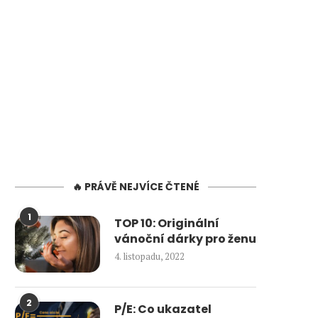
🔥 PRÁVĚ NEJVÍCE ČTENÉ
1
TOP 10: Originální
vánoční dárky pro ženu
4. listopadu, 2022
2
P/E: Co ukazatel