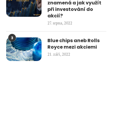
znamená a jak využít
při investování do
akcií?
27. srpna, 2022
3
Blue chips aneb Rolls
Royce mezi akciemi
21. září, 2022