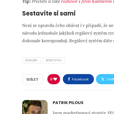
Tip:
Přečtěte si také
rozhovor s Jiřím Kastnerem
Sestavíte si sami
Není se opravdu čeho obávat i v případě, že ne
návodu jednoduše jakýkoli regálový systém ryc
dokonale korespondují. Regálový systém dát
BYDLENÍ
EFEKTIVITA
0
Facebook
Twit
SDÍLET
PATRIK PILOUS
Jsem marketingový stratég, SEO