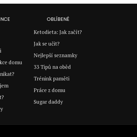
ANCE
OBLÍBENÉ
Ketodieta: Jak začít?
Jak se učit?
i
Nejlepší seznamky
ukce domu
33 Tipů na oběd
nikat?
Trénink paměti
íjem
Práce z domu
t?
Sugar daddy
ty