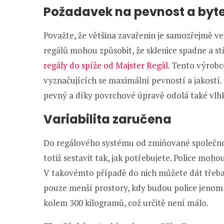
Požadavek na pevnost a byte
Považte, že většina zavařenin je samozřejmě v
regálů mohou způsobit, že sklenice spadne a st
regály do spíže od Majster Regál
. Tento výrob
vyznačujících se maximální pevností a jakostí.
pevný a díky povrchové úpravě odolá také vlhk
Variabilita zaručena
Do regálového systému od zmiňované společnost
totiž sestavit tak, jak potřebujete. Police mohou
V takovémto případě do nich můžete dát třeba 
pouze menší prostory, kdy budou police jenom 
kolem 300 kilogramů, což určitě není málo.