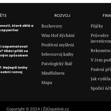
ĚTE
ROZVOJ
FIN
Rozhovory
Půjčky
nností, které dělá a
copywriter
Wim Hof dýchání
Průvodce
investicem
Pozitivní myšlení
si zapamatovat
Rekonstr
? Vědci přišli se
Seberozvoj knihy
dným způsobem
V čem pod
Patologický lhář
7: Nejlepší knihy
Pasivní př
osobní rozvoj
Mindfulness
Jak vyděla
Mapa
Spořicí úč
Copyright © 2024 | ŽijÚspěšně.cz