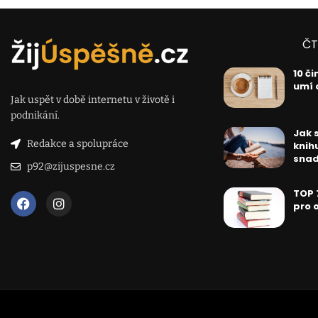
ČT
10 či
umí 
Jak uspět v době internetu v životě i
podnikání.
Jak 
Redakce a spolupráce
knihu
sna
p92@zijuspesne.cz
TOP 
pro 