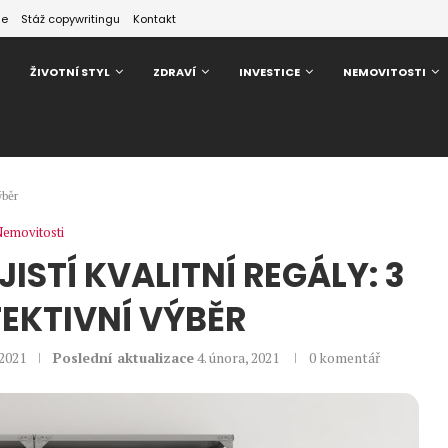
ze
Stáž copywritingu
Kontakt
ŽIVOTNÍ STYL
ZDRAVÍ
INVESTICE
NEMOVITOSTI
ýběr
emovitosti
JISTÍ KVALITNÍ REGÁLY: 3
FEKTIVNÍ VÝBĚR
 2021
Poslední aktualizace
4. února, 2021
0 komentář