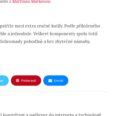
nebo
s Martinou Markovou
.
patříte mezi extra zručné kutily. Podle přiloženého
hle a jednoduše. Veškeré komponenty spolu totiž
e dohromady pohodlně a bez zbytečné námahy.
ter
Pinterest
Email
 konzultant a nadšenec do internetu a technologií.