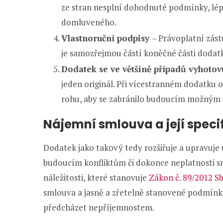
ze stran nesplní dohodnuté podmínky, lép
domluveného.
Vlastnoruční podpisy
– Právoplatní zás
je samozřejmou částí koněčné části dodat
Dodatek se ve většině případů vyhotov
jeden originál. Při vícestranném dodatku 
rohu, aby se zabránilo budoucím možným
Nájemní smlouva a její speci
Dodatek jako takový tedy rozšiřuje a upravuje
budoucím konfliktům či dokonce neplatnosti s
náležitosti, které stanovuje
Zákon č. 89/2012 S
smlouva a jasně a zřetelně stanovené podmínky
předcházet nepříjemnostem.