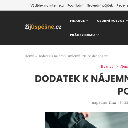
Výdělek na internetu
Podnikání
Srovnání půjček
Recen
FINANCE
OSOBNÍ ROZVOJ
PRÁCE Z DOMU
Domů
»
Dodatek k nájemní smlouvě: Na co dát pozor?
Byznys
Nemo
DODATEK K NÁJEMN
P
napsáno
Tina
22