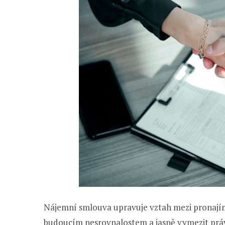
Nájemní smlouva upravuje vztah mezi pronajím
budoucím nesrovnalostem a jasně vymezit práva