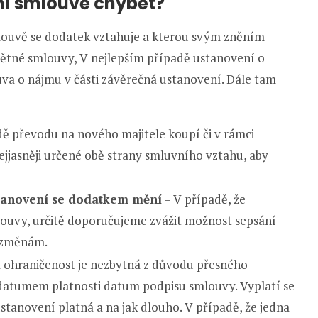
ní smlouvě chybět?
mlouvě se dodatek vztahuje a kterou svým zněním
dmětné smlouvy, V nejlepším případě ustanovení o
va o nájmu v části závěrečná ustanovení. Dále tam
ě převodu na nového majitele koupí či v rámci
ejjasněji určené obě strany smluvního vztahu, aby
stanovení se dodatkem mění
– V případě, že
louvy, určitě doporučujeme zvážit možnost sepsání
 změnám.
 ohraničenost je nezbytná z důvodu přesného
 datumem platnosti datum podpisu smlouvy. Vyplatí se
tanovení platná a na jak dlouho. V případě, že jedna