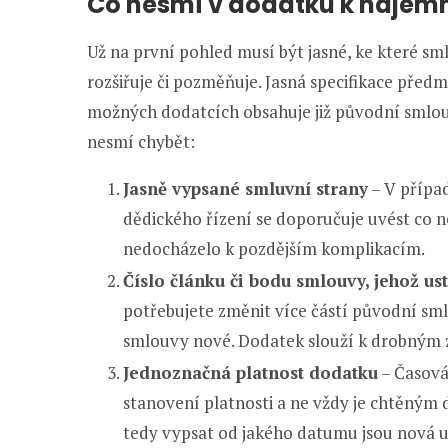
Co nesmí v dodatku k nájem
Už na první pohled musí být jasné, ke které s
rozšiřuje či pozměňuje. Jasná specifikace pře
možných dodatcích obsahuje již původní smlou
nesmí chybět:
Jasně vypsané smluvní strany
– V případ
dědického řízení se doporučuje uvést co n
nedocházelo k pozdějším komplikacím.
Číslo článku či bodu smlouvy, jehož u
potřebujete změnit více částí původní sm
smlouvy nové. Dodatek slouží k drobným
Jednoznačná platnost dodatku
– Časová
stanovení platnosti a ne vždy je chtěným
tedy vypsat od jakého datumu jsou nová us