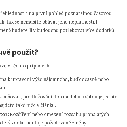
 přehlednost a na první pohled poznatelnou časovou
li, tak se nemusíte obávat jeho neplatnosti. I
icméně budete-li v budoucnu potřebovat více dodatků
uvě použít?
uvě v těchto případech:
ména k upravení výše nájemného, buď dočasně nebo
zor.
iž zmiňovali, prodlužování dob na dobu určitou je jedním
ajdete také níže v článku.
tor
: Rozšíření nebo omezení rozsahu pronajatých
, který zdokumentuje požadované změny.