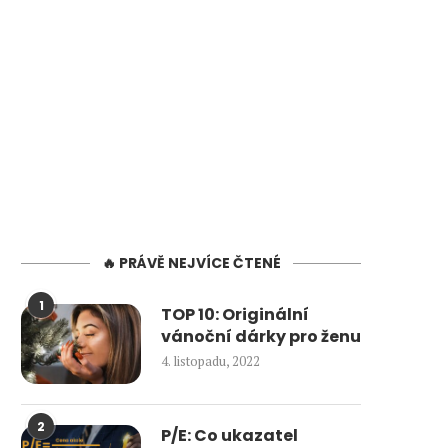
🔥 PRÁVĚ NEJVÍCE ČTENÉ
1
TOP 10: Originální
vánoční dárky pro ženu
4. listopadu, 2022
2
P/E: Co ukazatel