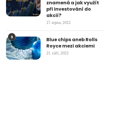
znamená a jak využít
při investování do
akcií?
27. srpna, 2022
3
Blue chips aneb Rolls
Royce mezi akciemi
21. září, 2022