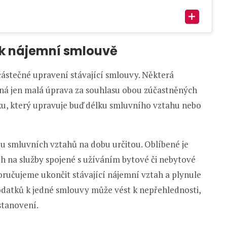
k nájemní smlouvě
 částečné upravení stávající smlouvy. Některá
ytná jen malá úprava za souhlasu obou zúčastněných
ku, který upravuje buď délku smluvního vztahu nebo
u smluvních vztahů na dobu určitou. Oblíbené je
h na služby spojené s užíváním bytové či nebytové
ručujeme ukončit stávající nájemní vztah a plynule
datků k jedné smlouvy může vést k nepřehlednosti,
stanovení.