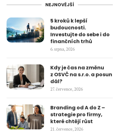
NEJNOVĚJŠÍ
5 kroků k lepší
budoucnosti.
Investujte do sebe i do
finančních trhů
6. srpna, 2026
Kdy je čas na změnu
z OSVČ na s.r.o. a posun
dál?
27. července, 2026
Branding od A do Z –
strategie pro firmy,
které chtějí růst
21. července, 2026