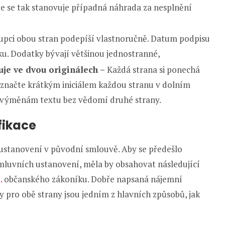
e se tak stanovuje případná náhrada za nesplnění
tupci obou stran podepíší vlastnoručně. Datum podpisu
ku. Dodatky bývají většinou jednostranné,
uje ve dvou originálech –
Každá strana si ponechá
označte krátkým iniciálem každou stranu v dolním
 výměnám textu bez vědomí druhé strany.
fikace
 ustanovení v původní smlouvě. Aby se předešlo
mluvních ustanovení, měla by obsahovat následující
b.
občanského zákoníku. Dobře napsaná nájemní
 pro obě strany jsou jedním z hlavních způsobů, jak