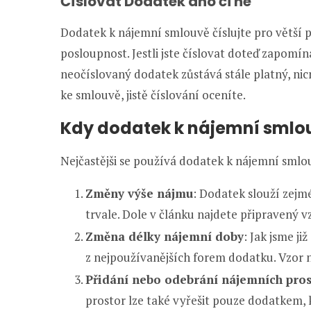
Číslovat Dodatek ano či ne
Dodatek k nájemní smlouvě číslujte pro větší
posloupnost. Jestli jste číslovat doteď zapomína
neočíslovaný dodatek zůstává stále platný, n
ke smlouvě, jistě číslování oceníte.
Kdy dodatek k nájemní smlo
Nejčastějši se používá dodatek k nájemní smlo
Změny výše nájmu
: Dodatek slouží zej
trvale. Dole v článku najdete připravený v
Změna délky nájemní doby
: Jak jsme j
z nejpoužívanějších forem dodatku. Vzor n
Přidání nebo odebrání nájemních pros
prostor lze také vyřešit pouze dodatkem