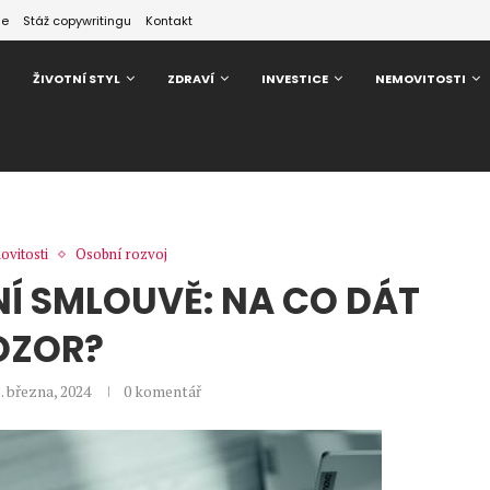
ze
Stáž copywritingu
Kontakt
ŽIVOTNÍ STYL
ZDRAVÍ
INVESTICE
NEMOVITOSTI
vitosti
Osobní rozvoj
Í SMLOUVĚ: NA CO DÁT
OZOR?
. března, 2024
0 komentář