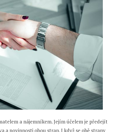
atelem a nájemníkem. Jejím účelem je předejít
 a povinnosti obou stran. I když se obě strany