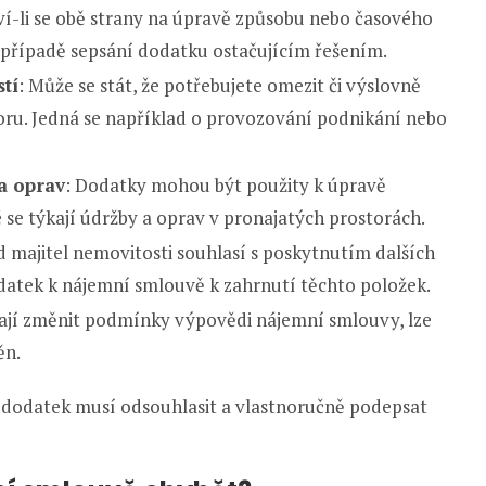
í-li se obě strany na úpravě způsobu nebo časového
případě sepsání dodatku ostačujícím řešením.
tí
: Může se stát, že potřebujete omezit či výslovně
toru. Jedná se například o provozování podnikání nebo
a oprav
: Dodatky mohou být použity k úpravě
 se týkají údržby a oprav v pronajatých prostorách.
d majitel nemovitosti souhlasí s poskytnutím dalších
datek k nájemní smlouvě k zahrnutí těchto položek.
ají změnit podmínky výpovědi nájemní smlouvy, lze
ěn.
e dodatek musí odsouhlasit a vlastnoručně podepsat