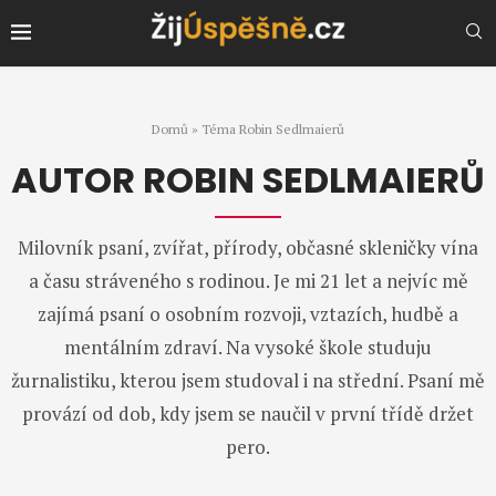
Domů
»
Téma Robin Sedlmaierů
AUTOR
ROBIN SEDLMAIERŮ
Milovník psaní, zvířat, přírody, občasné skleničky vína
a času stráveného s rodinou. Je mi 21 let a nejvíc mě
zajímá psaní o osobním rozvoji, vztazích, hudbě a
mentálním zdraví. Na vysoké škole studuju
žurnalistiku, kterou jsem studoval i na střední. Psaní mě
provází od dob, kdy jsem se naučil v první třídě držet
pero.