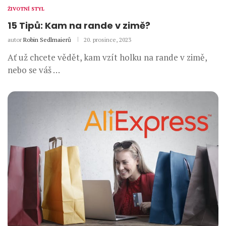
ŽIVOTNÍ STYL
15 Tipů: Kam na rande v zimě?
autor
Robin Sedlmaierů
20. prosince, 2023
Ať už chcete vědět, kam vzít holku na rande v zimě,
nebo se váš …