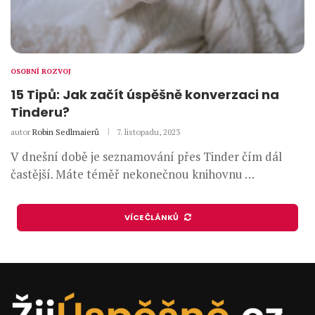
OSOBNÍ ROZVOJ
15 Tipů: Jak začít úspěšně konverzaci na
Tinderu?
autor
Robin Sedlmaierů
7. listopadu, 2023
V dnešní době je seznamování přes Tinder čím dál
častější. Máte téměř nekonečnou knihovnu …
VÍCE ČLÁNKŮ