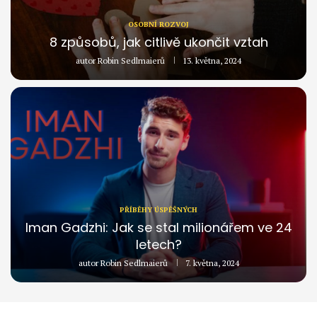
OSOBNÍ ROZVOJ
8 způsobů, jak citlivě ukončit vztah
autor
Robin Sedlmaierů
13. května, 2024
PŘÍBĚHY ÚSPĚŠNÝCH
Iman Gadzhi: Jak se stal milionářem ve 24
letech?
autor
Robin Sedlmaierů
7. května, 2024