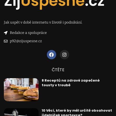
Jak uspět v době internetu v životě i podnikání.
Redakce a spolupráce
p92@zijuspesne.cz
ČTĚTE
8 Receptů na zdravé zapečené
tousty v troubě
10 Věcí, které by měl určitě obsahovat
jídelníček sportovce?