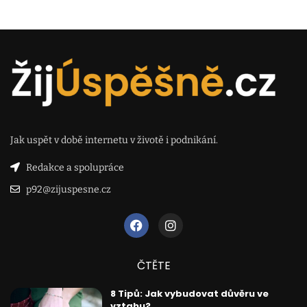
Jak uspět v době internetu v životě i podnikání.
Redakce a spolupráce
p92@zijuspesne.cz
ČTĚTE
8 Tipů: Jak vybudovat důvěru ve
vztahu?