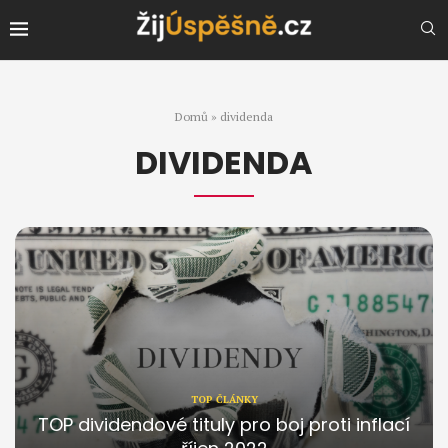
Domů
»
dividenda
DIVIDENDA
TOP ČLÁNKY
TOP dividendové tituly pro boj proti inflací